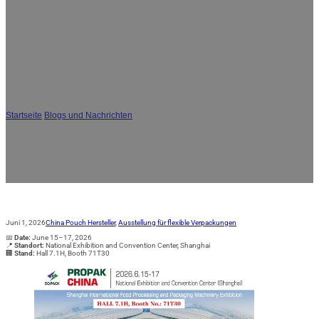
JA
DQ PACK auf der PROPAK China 2026 –
Internationale Fachmesse für
Lebensmittelverarbeitung und -
verpackung in Shanghai
Startseite
/
Blogs und Nachrichten
/
DQ PACK auf der PROPAK China 2026 –
Internationale Fachmesse für Lebensmittelverarbeitung und -verpackung in
Shanghai
Juni 1, 2026
China Pouch Hersteller
,
Ausstellung für flexible Verpackungen
📅
Date:
June 15–17, 2026
📍
Standort:
National Exhibition and Convention Center, Shanghai
🏢
Stand:
Hall 7.1H, Booth 71T30