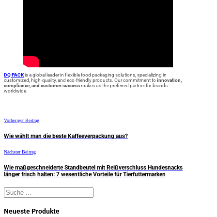
DQ PACK
is a global leader in flexible food packaging solutions, specializing in
customized, high-quality, and eco-friendly products. Our commitment to
innovation,
compliance, and customer success
makes us the preferred partner for brands
worldwide.
Vorheriger Beitrag
Wie wählt man die beste Kaffeeverpackung aus?
Nächster Beitrag
Wie maßgeschneiderte Standbeutel mit Reißverschluss Hundesnacks
länger frisch halten: 7 wesentliche Vorteile für Tierfuttermarken
Suchen
Neueste Produkte