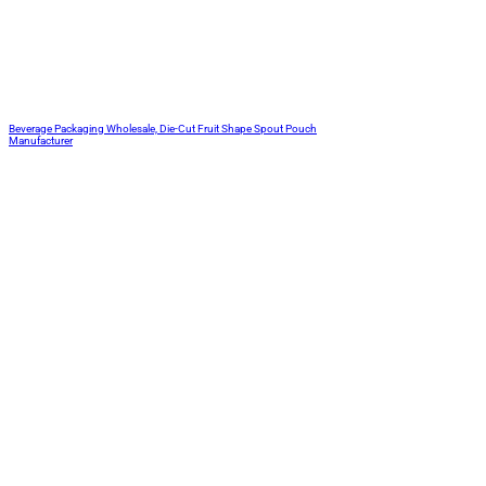
Beverage Packaging Wholesale, Die-Cut Fruit Shape Spout Pouch
Manufacturer