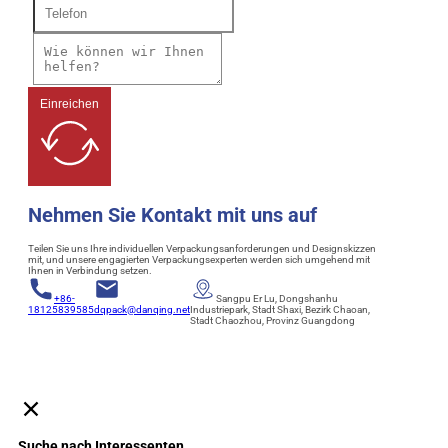
Einreichen
Nehmen Sie Kontakt mit uns auf
Teilen Sie uns Ihre individuellen Verpackungsanforderungen und Designskizzen
mit, und unsere engagierten Verpackungsexperten werden sich umgehend mit
Ihnen in Verbindung setzen.
+86-
Sangpu Er Lu, Dongshanhu
18125839585
dqpack@danqing.net
Industriepark, Stadt Shaxi, Bezirk Chaoan,
Stadt Chaozhou, Provinz Guangdong
Suche nach Interessenten