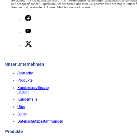
Bereitstellung individueller, sicherer und umweltfreundlicher Lösungen spezialisiert, einschließli
kundenspezifischer Ausgießerbeutel. Wir haben uns zum Ziel gesetzt, der bevorzugte Partner f
Kunden und Lieferanten in lokalen Märkten weltweit zu sein.
Unser Unternehmen
Startseite
Produkte
Kundenspezifische
Lösung
Kundenfälle
Über
Blogs
Datenschutzbestimmungen
Produkte