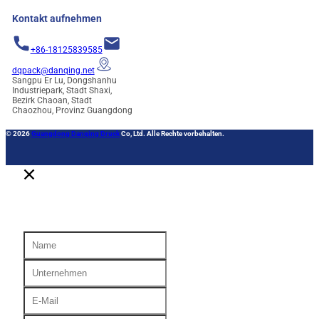
Kontakt aufnehmen
+86-18125839585
dqpack@danqing.net
Sangpu Er Lu, Dongshanhu
Industriepark, Stadt Shaxi,
Bezirk Chaoan, Stadt
Chaozhou, Provinz Guangdong
© 2026
Guangdong Danqing Druck
Co, Ltd. Alle Rechte vorbehalten.