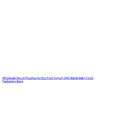
Wholesale Spout Pouches for 8oz Fruit Yogurt, High Barrier Baby Food
Packaging Bags