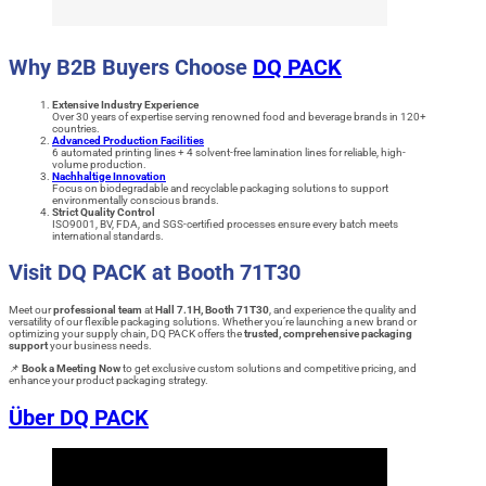
Why B2B Buyers Choose
DQ PACK
Extensive Industry Experience
Over 30 years of expertise serving renowned food and beverage brands in 120+
countries.
Advanced Production Facilities
6 automated printing lines + 4 solvent-free lamination lines for reliable, high-
volume production.
Nachhaltige Innovation
Focus on biodegradable and recyclable packaging solutions to support
environmentally conscious brands.
Strict Quality Control
ISO9001, BV, FDA, and SGS-certified processes ensure every batch meets
international standards.
Visit DQ PACK at Booth 71T30
Meet our
professional team
at
Hall 7.1H, Booth 71T30
, and experience the quality and
versatility of our flexible packaging solutions. Whether you’re launching a new brand or
optimizing your supply chain, DQ PACK offers the
trusted, comprehensive packaging
support
your business needs.
📌
Book a Meeting Now
to get exclusive custom solutions and competitive pricing, and
enhance your product packaging strategy.
Über DQ PACK