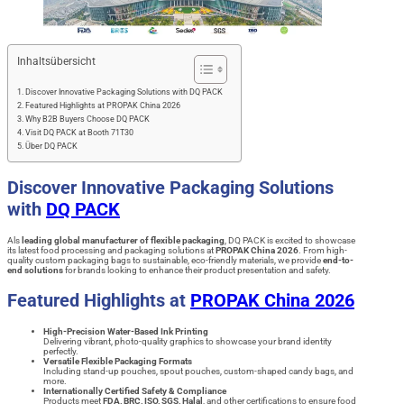
Inhaltsübersicht
Discover Innovative Packaging Solutions with DQ PACK
Featured Highlights at PROPAK China 2026
Why B2B Buyers Choose DQ PACK
Visit DQ PACK at Booth 71T30
Über DQ PACK
Discover Innovative Packaging Solutions
with
DQ PACK
Als
leading global manufacturer of flexible packaging
, DQ PACK is excited to showcase
its latest food processing and packaging solutions at
PROPAK China 2026
. From high-
quality custom packaging bags to sustainable, eco-friendly materials, we provide
end-to-
end solutions
for brands looking to enhance their product presentation and safety.
Featured Highlights at
PROPAK China 2026
High-Precision Water-Based Ink Printing
Delivering vibrant, photo-quality graphics to showcase your brand identity
perfectly.
Versatile Flexible Packaging Formats
Including stand-up pouches, spout pouches, custom-shaped candy bags, and
more.
Internationally Certified Safety & Compliance
Products meet
FDA, BRC, ISO, SGS, Halal
, and other certifications to ensure food