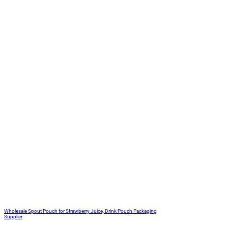
Wholesale Spout Pouch for Strawberry Juice, Drink Pouch Packaging
Supplier