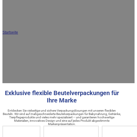
JA
Hersteller von maßgeschneiderten
Beutelverpackungen in China
Startseite
/
Produkte
DQ PACK ist ein etablierter Hersteller von flexiblen Beutelverpackungen in China mit mehr
als 30 Jahren Erfahrung. Wir sind spezialisiert auf maßgeschneiderte
Beutelverpackungen für Lebensmittel, Getränke, Babypflegeprodukte, Tierpflegeprodukte
und vieles mehr. Unsere nach ISO 22000 zertifizierte und von der FDA zugelassene
Fabrik verfügt über die neuesten lösungsmittelfreien Laminieranlagen und eine komplette
Eigenproduktion. DQ PACK exportiert in über 120 Länder weltweit und liefert
qualitätsgesicherte, stabile und maßgeschneiderte Beutellösungen wie Ausgießbeutel,
Standbeutel und Flachbeutel. Rufen Sie uns noch heute an, um ein auf Ihre Marke
zugeschnittenes Angebot zu erhalten.
Exklusive flexible Beutelverpackungen für
Ihre Marke
Entdecken Sie vielseitige und sichere Verpackungslösungen mit unseren flexiblen
Beuteln. Wir sind auf maßgeschneiderte Beutelverpackungen für Babynahrung, Getränke,
Tierpflegeprodukte und vieles mehr spezialisiert – und garantieren hochwertige
Materialien, innovatives Design und eine auf jedes Produkt abgestimmte
Markenpräsentation.