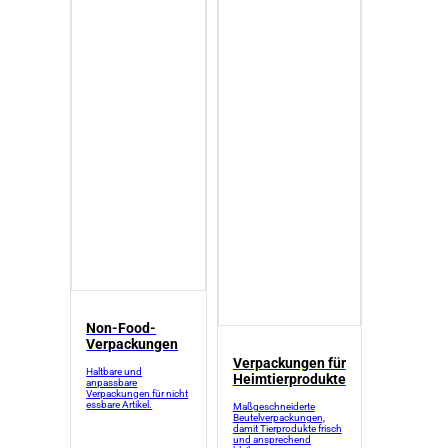
Non-Food-
Verpackungen
Verpackungen für
Haltbare und
Heimtierprodukte
anpassbare
Verpackungen für nicht
essbare Artikel.
Maßgeschneiderte
Beutelverpackungen,
damit Tierprodukte frisch
und ansprechend