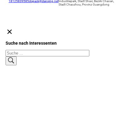
18125839585
dqpack@danqing.net
Industriepark, Stadt Shaxi, Bezirk Chaoan,
Stadt Chaozhou, Provinz Guangdong
Suche nach Interessenten
Suchen