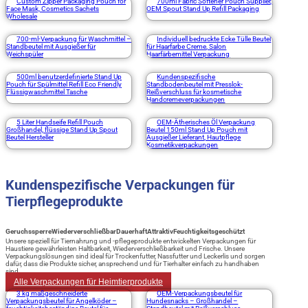
Custom Zipper Packaging Pouch for
700ml Fabric Softener Pouch Supplier,
Face Mask, Cosmetics Sachets
OEM Spout Stand Up Refill Packaging
Wholesale
700-ml-Verpackung für Waschmittel –
Individuell bedruckte Ecke Tülle Beutel
Standbeutel mit Ausgießer für
für Haarfarbe Creme, Salon
Weichspüler
Haarfärbemittel Verpackung
500ml benutzerdefinierte Stand Up
Kundenspezifische
Pouch für Spülmittel Refill Eco Friendly
Standbodenbeutel mit Presslok-
Flüssigwaschmittel Tasche
Reißverschluss für kosmetische
Handcremeverpackungen
5 Liter Handseife Refill Pouch
OEM-Ätherisches Öl Verpackung
Großhandel, flüssige Stand Up Spout
Beutel 150ml Stand Up Pouch mit
Beutel Hersteller
Ausgießer Lieferant, Hautpflege
Kosmetikverpackungen
Kundenspezifische Verpackungen für
Tierpflegeprodukte
Geruchssperre
Wiederverschließbar
Dauerhaft
Attraktiv
Feuchtigkeitsgeschützt
Unsere speziell für Tiernahrung und -pflegeprodukte entwickelten Verpackungen für
Haustiere gewährleisten Haltbarkeit, Wiederverschließbarkeit und Frische. Unsere
Verpackungslösungen sind ideal für Trockenfutter, Nassfutter und Leckerlis und sorgen
dafür, dass die Produkte sicher, ansprechend und für Tierhalter einfach zu handhaben
sind.
Alle Verpackungen für Heimtierprodukte
3 kg maßgeschneiderte
OEM-Verpackungsbeutel für
Verpackungsbeutel für Angelköder –
Hundesnacks – Großhandel –