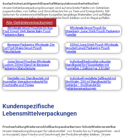
Auslaufsicher
Leichtgewicht
Dauerhaft
Manipulationssicherheit
Isoliert
Unsere Getränkeverpackungslösungen sind auf eine breite Palette von Getränken
zugeschnitten, von Säften und Smoothies bis hin zu Tees und Energydrinks. Mit
Optionen für wiederverschließbare Ausgießer, langlebige Materialien und auffällige
Designs sorgen wir dafür, dass Ihre Getränke frisch bleiben und im Regal auffallen.
Alle Getränkeverpackungen
Wholesale Spout Pouches for 8oz
Wholesale Spout Pouch for
Fruit Yogurt, High Barrier Baby Food
Strawberry Juice, Drink Pouch Packaging
Packaging Bags
Supplier
Beverage Packaging Wholesale, Die-
200ml Juice Drink Pouch Wholesale,
Cut Fruit Shape Spout Pouch
Spouted Liquid Packaging Pouch
Manufacturer
Supplier
Juice Spout Pouches Wholesale
Individuell bedruckter, robuster
Custom 200ml Stand Up Beverage
Standbeutel für Flüssigkeiten mit
Packaging Manufacturer
Ausgießer, 1 Gallone (ca. 3,8 Liter)
Hersteller von Standbeuteln mit
Individuell gestaltete Saftbeutel mit
Ausgießer, Verpackungsbeutel für
Strohhalm, 200 ml Standbeutel für
Fruchtsäfte und Pürees
Getränke – Großhandel für
Getränkeverpackungen
Kundenspezifische
Lebensmittelverpackungen
Frischeerhaltung
Wiederverschließbar
Anpassbar
Barriere-Schutz
Wiederverwertbar
Unsere Verpackungslösungen für Lebensmittel - von Snacks bis zu Fertiggerichten - sind
so konzipiert, dass Frische und Geschmack der Produkte erhalten bleiben. Unsere