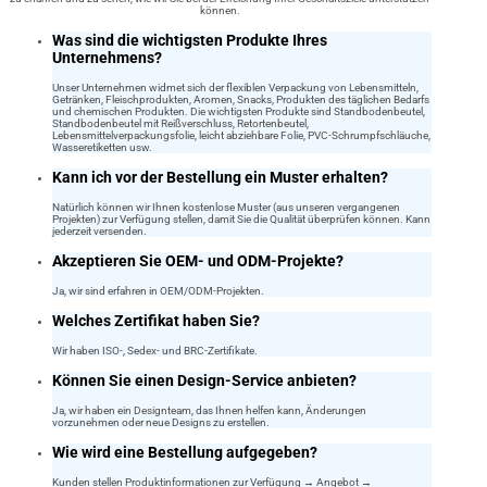
können.
Was sind die wichtigsten Produkte Ihres
Unternehmens?
Unser Unternehmen widmet sich der flexiblen Verpackung von Lebensmitteln,
Getränken, Fleischprodukten, Aromen, Snacks, Produkten des täglichen Bedarfs
und chemischen Produkten. Die wichtigsten Produkte sind Standbodenbeutel,
Standbodenbeutel mit Reißverschluss, Retortenbeutel,
Lebensmittelverpackungsfolie, leicht abziehbare Folie, PVC-Schrumpfschläuche,
Wasseretiketten usw.
Kann ich vor der Bestellung ein Muster erhalten?
Natürlich können wir Ihnen kostenlose Muster (aus unseren vergangenen
Projekten) zur Verfügung stellen, damit Sie die Qualität überprüfen können. Kann
jederzeit versenden.
Akzeptieren Sie OEM- und ODM-Projekte?
Ja, wir sind erfahren in OEM/ODM-Projekten.
Welches Zertifikat haben Sie?
Wir haben ISO-, Sedex- und BRC-Zertifikate.
Können Sie einen Design-Service anbieten?
Ja, wir haben ein Designteam, das Ihnen helfen kann, Änderungen
vorzunehmen oder neue Designs zu erstellen.
Wie wird eine Bestellung aufgegeben?
Kunden stellen Produktinformationen zur Verfügung → Angebot →