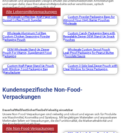
innovativen und anpassbaren Designs erfüllen die unterschiedlichsten Anforderungen
und sorgen dafür, dass Ihre Lebensmittelprodukte sicher verschlossen, optisch
ansprechend und umweltfreundlich sind.
Alle Lebensmittelverpackungen
Wholesale Coffee Bag, Kraft Paper Side
Custom Powder Packaging Bags for
Gusset Coffee Pouch Supplier
Almond Flour, High-Barrier Pouches
Wholesale
Wholesale Aluminum Foil Bag,
Custom Candy Packaging Bags with
Custom Chicken Seasoning Powder
Resealable Zipper, OEM Stand-Up Snack
Packaging Pouch
Pouches
OEM Wholesale Stand-Up Zipper
Wholesale Custom Spout Pouch
Pouch For Vitamin, Supplement Food
Leak-Proof Packaging for Peanut Butter,
Packaging
Chocolate Sauce
Custom Kraft Paper Stand Up Pouch
Custom 3 Side Seal Zipper Pouch with
with Window, Food Packaging Bag
Clear Window for Spice Packaging
Manufacturer
Kundenspezifische Non-Food-
Verpackungen
Dauerhaft
Reißfest
Sicher
Flexibel
Vielseitig einsetzbar
Unsere Non-Food-Verpackungen sind vielseitig und robust und eignen sich für Produkte
wie Waschmittel, Kosmetika und Spielzeug. Mit langlebigen Materialien und anpassbaren
Merkmalen liefern wir Verpackungen, die die Funktionalität, die Markenattraktivität und
den Kundenkomfort erhöhen.
Alle Non-Food-Verpackungen