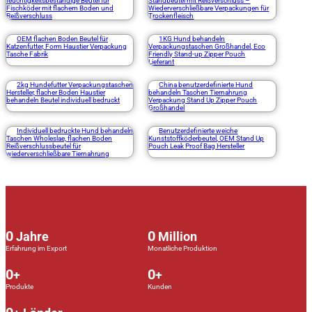
feuchtigkeitsbeständige Beutel für
Standbeutel mit Reißverschluss –
Fischköder mit flachem Boden und
Wiederverschließbare Verpackungen für
Reißverschluss
Trockenfleisch
OEM flachen Boden Beutel für
1KG Hund behandeln
Katzenfutter, Form Haustier Verpackung
Verpackungstaschen Großhandel, Eco
Tasche Fabrik
Friendly Stand-up Zipper Pouch
Lieferant
2kg Hundefutter Verpackungstaschen
China benutzerdefinierte Hund
Hersteller, flacher Boden Haustier
behandeln Taschen Tiernahrung
behandeln Beutel individuell bedruckt
Verpackung Stand Up Zipper Pouch
Großhandel
Individuell bedruckte Hund behandeln
Benutzerdefinierte weiche
Taschen Wholeslae, flachen Boden
Kunststoffköderbeutel, OEM Stand Up
Reißverschlussbeutel für
Pouch Leak Proof Bag Hersteller
wiederverschließbare Tiernahrung
0
0
Jahre
Million
Erfahrung im Export
Monatliche Produktion
0
0
+
+
Produkte
Kunden