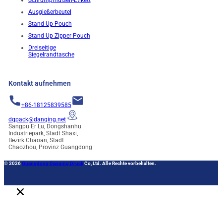
Ausgießerbeutel
Stand Up Pouch
Stand Up Zipper Pouch
Dreiseitige
Siegelrandtasche
Kontakt aufnehmen
+86-18125839585
dqpack@danqing.net
Sangpu Er Lu, Dongshanhu
Industriepark, Stadt Shaxi,
Bezirk Chaoan, Stadt
Chaozhou, Provinz Guangdong
© 2026
Guangdong Danqing Druck
Co, Ltd. Alle Rechte vorbehalten.