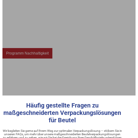
Nachhaltige Lösungen für flexible
Beutelverpackungen
DQ PACK liefert umweltfreundliche, maßgeschneiderte Beutelverpackungen und flexible
Beutellösungen aus recycelbaren und biologisch abbaubaren Materialien. Wir bekennen
uns zu Nachhaltigkeit und sozialer Verantwortung und entwickeln innovative
Verpackungen, die eine grünere Zukunft fördern.
Programm Nachhaltigkeit
Häufig gestellte Fragen zu
maßgeschneiderten Verpackungslösungen
für Beutel
Wir begleiten Sie gerne auf Ihrem Weg zur optimalen Verpackungslösung – stöbern Sie in
unseren FAQs, um mehr über unsere maßgeschneiderten Beutelverpackungslösungen
zu erfahren und zu sehen, wie wir Sie bei der Erreichung Ihrer Geschäftsziele unterstützen