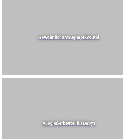
Gewöhnliche Saugnapf-Beutel
Zielmärkte: Lebensmittel (Getränke, Joghurt, Molkereiprodukte), Gewürze
(Saucen, Dressings), Kosmetika, Haushaltspflege, Tiernahrung usw.
Kapazitätsbereich: 70 ml bis 10.000 ml für kleine und große
Verpackungsmengen.
Düsendurchmesser und -positionierung: 8,2mm-33mm, unterstützt die
Positionierung der Düse in der Mitte oder an der Seite.
Kundenspezifischer Service: Farbe, Form und Größe können je nach Bedarf für
Branding und differenziertes Design angepasst werden.
Anwendungsszenarien: Kaltabfüllung, Heißabfüllung,
Heißabfüllung+Pasteurisierung, Heißabfüllung+Reflow,
Hochdruckpasteurisierung (HPP)
Ausgießerbeutel für Babys
Zielmarkt: Babynahrung, Getränke (z. B. Fruchtpüree, Joghurt,