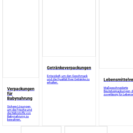
Getränkeverpackungen
Entwickelt, um den Geschmack
Lebensmittelv
und die Qualität Ihrer Getränke zu
erhalten.
Maßgeschneiderte
Verpackungen
Beutelverpackungen, di
für
zuverlässig für Lebensm
Babynahrung
Sichere Lösungen,
um die Frische und
die Nährstoffe von
Babynahrung zu
bewahren.