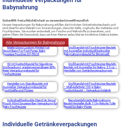
Individuelle Verpackungen für
Babynahrung
Sicher
BPA-frei
Luftdicht
Einfach zu verwenden
Umweltfreundlich
Unsere Verpackungen für Babynahrung erfüllen die höchsten Sicherheitsstandards und
sind ideal für eine Vielzahl von Anwendungen, darunter Säfte, Joghurts, Bio-Getränke und
Fruchtpürees. Sie wurden entwickelt, um Frische und Nährstoffe zu bewahren, und
geben Eltern die Gewissheit, dass sie ihren Kleinen jedes Mal ein köstliches Erlebnis bieten
können.
Alle Verpackungen für Babynahrung
Matte Gloss Custom Printed Foil
Großhandel mit Fruchtpüree-Beuteln
Spout Bags For Fruit Puree, Baby
mit Ausgießer, individuell bedruckte
Squeeze Pouches DQ PACK
Babynahrungsbeutel für Birnensaft
90 ml Quetschbeutel für Säuglinge,
Großhandel mit Fruchtpüree-Beuteln,
Großpackung, wiederverwendbarer, BPA-
Beuteln mit Ausgießer für Babys, 3,5 oz –
freier Verpackungsbeutel für
Hersteller von Getränkeverpackungen
Joghurtpüree
Hersteller von Standbeuteln mit
Großhandel mit Fruchtpüree-Beuteln
Ausgießer, Verpackungsbeutel für
– Maßgefertigte 100-g-Baby-
Fruchtsäfte und Pürees
Quetschbeutel – Verpackungsfabrik
Individuell bedruckte Stand Up Spout
Benutzerdefinierte Babynahrung
Pouch 90ml Squeeze Bag Verpackung für
Beutel Hersteller, Bulk 113g Retorte Tülle
Baby Fruchtpüree
Beutel für Baby-Püree
Individuelle Getränkeverpackungen