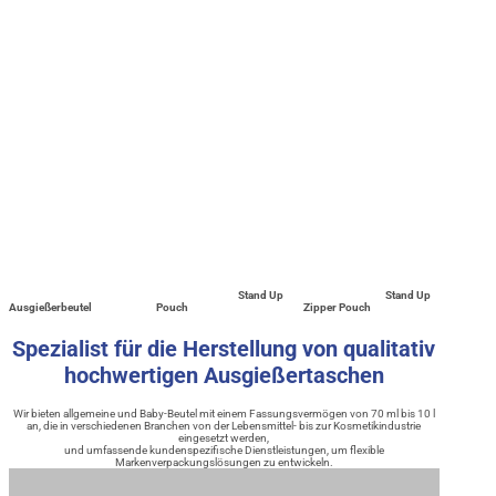
Stand Up
Stand Up
Ausgießerbeutel
Pouch
Zipper Pouch
Spezialist für die Herstellung von qualitativ
hochwertigen Ausgießertaschen
Wir bieten allgemeine und Baby-Beutel mit einem Fassungsvermögen von 70 ml bis 10 l
an, die in verschiedenen Branchen von der Lebensmittel- bis zur Kosmetikindustrie
eingesetzt werden,
und umfassende kundenspezifische Dienstleistungen, um flexible
Markenverpackungslösungen zu entwickeln.