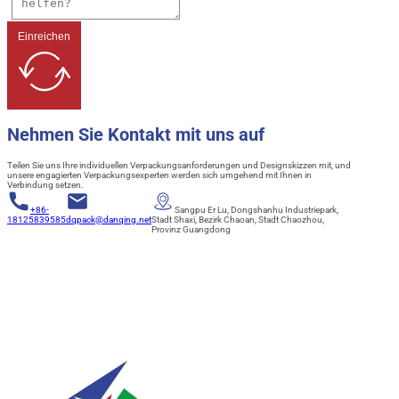
Einreichen
Nehmen Sie Kontakt mit uns auf
Teilen Sie uns Ihre individuellen Verpackungsanforderungen und Designskizzen mit, und
unsere engagierten Verpackungsexperten werden sich umgehend mit Ihnen in
Verbindung setzen.
+86-
Sangpu Er Lu, Dongshanhu Industriepark,
18125839585
dqpack@danqing.net
Stadt Shaxi, Bezirk Chaoan, Stadt Chaozhou,
Provinz Guangdong