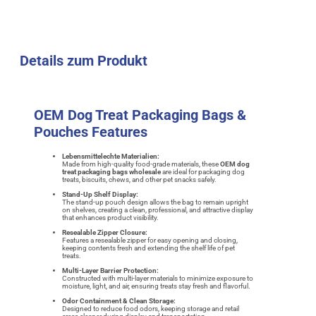
Details zum Produkt
OEM Dog Treat Packaging Bags &
Pouches Features
Lebensmittelechte Materialien:
Made from high-quality food-grade materials, these
OEM dog
treat packaging bags wholesale
are ideal for packaging dog
treats, biscuits, chews, and other pet snacks safely.
Stand-Up Shelf Display:
The stand-up pouch design allows the bag to remain upright
on shelves, creating a clean, professional, and attractive display
that enhances product visibility.
Resealable Zipper Closure:
Features a resealable zipper for easy opening and closing,
keeping contents fresh and extending the shelf life of pet
treats.
Multi-Layer Barrier Protection:
Constructed with multi-layer materials to minimize exposure to
moisture, light, and air, ensuring treats stay fresh and flavorful.
Odor Containment & Clean Storage:
Designed to reduce food odors, keeping storage and retail