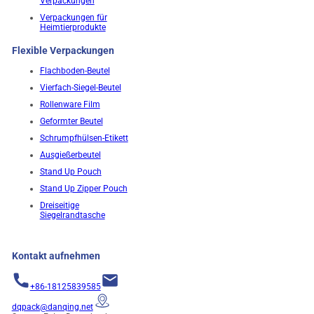
Verpackungen
Verpackungen für
Heimtierprodukte
Flexible Verpackungen
Flachboden-Beutel
Vierfach-Siegel-Beutel
Rollenware Film
Geformter Beutel
Schrumpfhülsen-Etikett
Ausgießerbeutel
Stand Up Pouch
Stand Up Zipper Pouch
Dreiseitige
Siegelrandtasche
Kontakt aufnehmen
+86-18125839585
dqpack@danqing.net