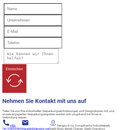
Einreichen
Nehmen Sie Kontakt mit uns auf
Teilen Sie uns Ihre individuellen Verpackungsanforderungen und Designskizzen mit, und
unsere engagierten Verpackungsexperten werden sich umgehend mit Ihnen in
Verbindung setzen.
+86-
Sangpu Er Lu, Dongshanhu Industriepark,
18125839585
dqpack@danqing.net
Stadt Shaxi, Bezirk Chaoan, Stadt Chaozhou,