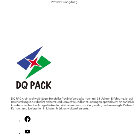
Provinz Guangdong
DQ PACK, ein weltweit tätiger Hersteller flexibler Verpackungen mit 33 Jahren Erfahrung, ist auf 
Bereitstellung individueller, sicherer und umweltfreundlicher Lösungen spezialisiert, einschließli
kundenspezifischer Ausgießerbeutel. Wir haben uns zum Ziel gesetzt, der bevorzugte Partner f
Kunden und Lieferanten in lokalen Märkten weltweit zu sein.