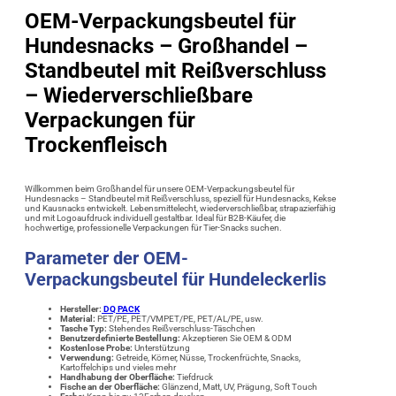
OEM-Verpackungsbeutel für
Hundesnacks – Großhandel –
Standbeutel mit Reißverschluss
– Wiederverschließbare
Verpackungen für
Trockenfleisch
Willkommen beim Großhandel für unsere OEM-Verpackungsbeutel für
Hundesnacks – Standbeutel mit Reißverschluss, speziell für Hundesnacks, Kekse
und Kausnacks entwickelt. Lebensmittelecht, wiederverschließbar, strapazierfähig
und mit Logoaufdruck individuell gestaltbar. Ideal für B2B-Käufer, die
hochwertige, professionelle Verpackungen für Tier-Snacks suchen.
Parameter der
OEM-
Verpackungsbeutel für Hundeleckerlis
Hersteller:
DQ PACK
Material:
PET/PE, PET/VMPET/PE, PET/AL/PE, usw.
Tasche Typ:
Stehendes Reißverschluss-Täschchen
Benutzerdefinierte Bestellung:
Akzeptieren Sie OEM & ODM
Kostenlose Probe:
Unterstützung
Verwendung
:
Getreide, Körner, Nüsse, Trockenfrüchte, Snacks,
Kartoffelchips und vieles mehr
Handhabung der Oberfläche:
Tiefdruck
Fische an der Oberfläche:
Glänzend, Matt, UV, Prägung, Soft Touch