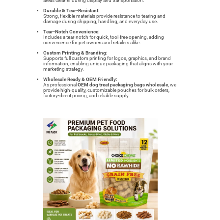
areas cleaner during display and transportation.
Durable & Tear-Resistant:
Strong, flexible materials provide resistance to tearing and
damage during shipping, handling, and everyday use.
Tear-Notch Convenience:
Includes a tear-notch for quick, tool-free opening, adding
convenience for pet owners and retailers alike.
Custom Printing & Branding:
Supports full custom printing for logos, graphics, and brand
information, enabling unique packaging that aligns with your
marketing strategy.
Wholesale Ready & OEM Friendly:
As professional
OEM dog treat packaging bags wholesale
, we
provide high-quality, customizable pouches for bulk orders,
factory-direct pricing, and reliable supply.