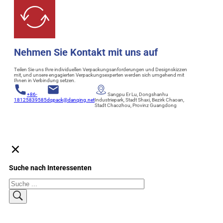
Nehmen Sie Kontakt mit uns auf
Teilen Sie uns Ihre individuellen Verpackungsanforderungen und Designskizzen
mit, und unsere engagierten Verpackungsexperten werden sich umgehend mit
Ihnen in Verbindung setzen.
+86-
Sangpu Er Lu, Dongshanhu
18125839585
dqpack@danqing.net
Industriepark, Stadt Shaxi, Bezirk Chaoan,
Stadt Chaozhou, Provinz Guangdong
Suche nach Interessenten
Suchen