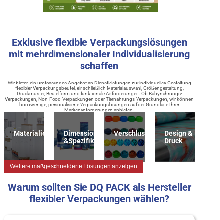
Exklusive flexible Verpackungslösungen
mit mehrdimensionaler Individualisierung
schaffen
Wir bieten ein umfassendes Angebot an Dienstleistungen zur individuellen Gestaltung
flexibler Verpackungsbeutel, einschließlich Materialauswahl, Größengestaltung,
Druckmuster, Beutelform und funktionale Anforderungen. Ob Babynahrungs-
Verpackungen, Non-Food-Verpackungen oder Tiernahrungs-Verpackungen, wir können
hochwertige, personalisierte Verpackungslösungen auf der Grundlage Ihrer
Markenanforderungen anbieten.
Materialien
Dimension
Verschlussart
Design &
&Spezifikation
Druck
Weitere maßgeschneiderte Lösungen anzeigen
Warum sollten Sie DQ PACK als Hersteller
flexibler Verpackungen wählen?