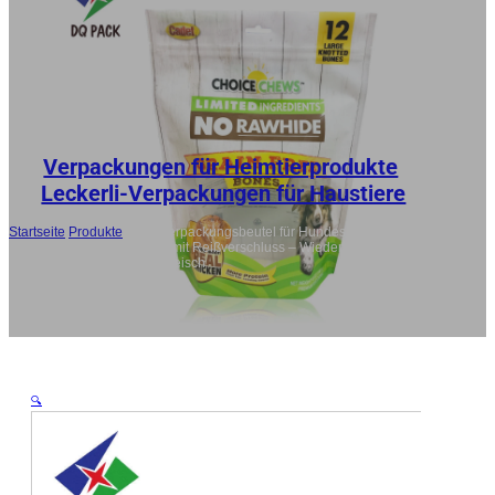
RU
ES
AR
JA
Verpackungen für Heimtierprodukte
,
Leckerli-Verpackungen für Haustiere
Startseite
/
Produkte
/
OEM-Verpackungsbeutel für Hundesnacks –
Großhandel – Standbeutel mit Reißverschluss – Wiederverschließbare
Verpackungen für Trockenfleisch
🔍