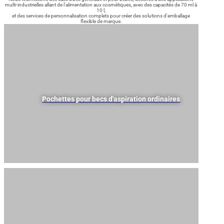
multi-industrielles allant de l'alimentation aux cosmétiques, avec des capacités de 70 ml à
10 l,
et des services de personnalisation complets pour créer des solutions d'emballage
flexible de marque.
Pochettes pour becs d'aspiration ordinaires
Marchés cibles : Alimentation (boissons, yaourts, produits laitiers), condiments
(sauces, assaisonnements), cosmétiques, soins à domicile, aliments pour
animaux de compagnie, etc.
Gamme de capacités : 70 ml à 10 000 ml pour répondre aux besoins
d'emballage de petits et grands volumes.
Diamètre et positionnement de la buse : 8,2 mm-33 mm, permet de positionner
la buse au centre ou sur le côté.
Service personnalisé : La couleur, la forme et la taille peuvent être ajustées en
fonction de la demande pour une image de marque et un design différencié.
Scénarios d'application : Remplissage à froid, remplissage à chaud, remplissage
à chaud + pasteurisation, remplissage à chaud + reflux, pasteurisation à haute
pression (HPP).