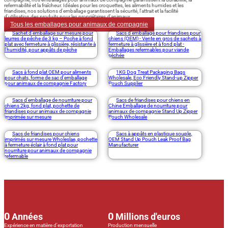
refermabilité et la fraîcheur. Idéales pour les croquettes, les aliments humides et les
friandises, nos solutions d'emballage garantissent la sécurité, l'attrait et la facilité
d'utilisation des produits pour les propriétaires d'animaux.
Tous les emballages pour animaux de compagnie
Sachet d'emballage sur mesure pour
Sacs d'emballage pour friandises pour
leurres de pêche de 3 kg – Poche à fond
chiens (OEM) - Vente en gros de sachets à
plat avec fermeture à glissière, résistante à
fermeture à glissière et à fond plat -
l'humidité, pour appâts de pêche
Emballages refermables pour viande
séchée
Sacs à fond plat OEM pour aliments
1KG Dog Treat Packaging Bags
pour chats, forme de sac d'emballage
Wholesale, Eco Friendly Stand-up Zipper
pour animaux de compagnie Factory
Pouch Supplier
Sacs d'emballage de nourriture pour
Sacs de friandises pour chiens en
chiens 2kg, fond plat, pochette de
Chine Emballage de nourriture pour
friandises pour animaux de compagnie
animaux de compagnie Stand Up Zipper
imprimée sur mesure
Pouch Wholesale
Sacs de friandises pour chiens
Sacs à appâts en plastique souple,
imprimés sur mesure Wholeslae, pochette
OEM Stand Up Pouch Leak Proof Bag
à fermeture éclair à fond plat pour
Manufacturer
nourriture pour animaux de compagnie
refermable
0
0
Années
Millions d'euros
Expérience en matière d'exportation
Production mensuelle