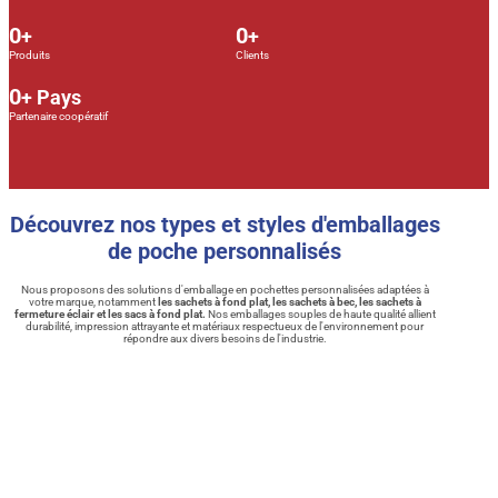
0
0
+
+
Produits
Clients
0
+ Pays
Partenaire coopératif
Découvrez nos types et styles d'emballages
de poche personnalisés
Nous proposons des solutions d'emballage en pochettes personnalisées adaptées à
votre marque, notamment
les sachets à fond plat, les sachets à bec, les sachets à
fermeture éclair et les sacs à fond plat.
Nos emballages souples de haute qualité allient
durabilité, impression attrayante et matériaux respectueux de l'environnement pour
répondre aux divers besoins de l'industrie.