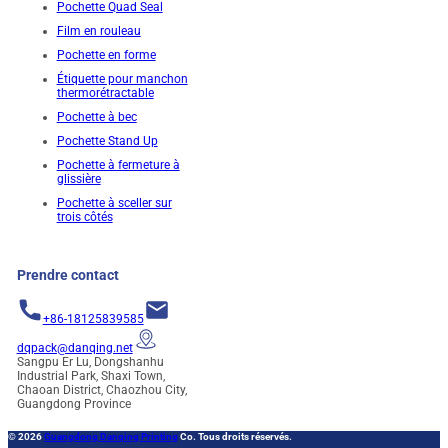
Pochette Quad Seal
Film en rouleau
Pochette en forme
Étiquette pour manchon
thermorétractable
Pochette à bec
Pochette Stand Up
Pochette à fermeture à
glissière
Pochette à sceller sur
trois côtés
Prendre contact
+86-18125839585
dqpack@danqing.net
Sangpu Er Lu, Dongshanhu
Industrial Park, Shaxi Town,
Chaoan District, Chaozhou City,
Guangdong Province
© 2026
Guangdong Danqing Printing
Co. Tous droits réservés.