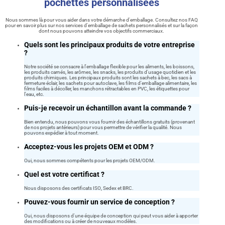
pochettes personnalisées
Nous sommes là pour vous aider dans votre démarche d'emballage. Consultez nos FAQ
pour en savoir plus sur nos services d'emballage de sachets personnalisés et sur la façon
dont nous pouvons atteindre vos objectifs commerciaux.
Quels sont les principaux produits de votre entreprise
?
Notre société se consacre à l'emballage flexible pour les aliments, les boissons,
les produits carnés, les arômes, les snacks, les produits d'usage quotidien et les
produits chimiques. Les principaux produits sont les sachets à bec, les sacs à
fermeture éclair, les sachets pour autoclave, les films d'emballage alimentaire, les
films faciles à décoller, les manchons rétractables en PVC, les étiquettes pour
l'eau, etc.
Puis-je recevoir un échantillon avant la commande ?
Bien entendu, nous pouvons vous fournir des échantillons gratuits (provenant
de nos projets antérieurs) pour vous permettre de vérifier la qualité. Nous
pouvons expédier à tout moment.
Acceptez-vous les projets OEM et ODM ?
Oui, nous sommes compétents pour les projets OEM/ODM.
Quel est votre certificat ?
Nous disposons des certificats ISO, Sedex et BRC.
Pouvez-vous fournir un service de conception ?
Oui, nous disposons d'une équipe de conception qui peut vous aider à apporter
des modifications ou à créer de nouveaux modèles.