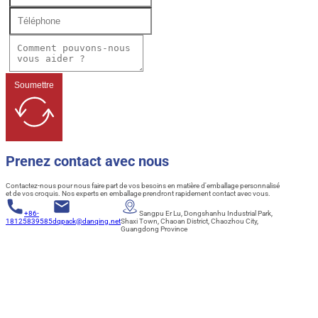
Soumettre
Prenez contact avec nous
Contactez-nous pour nous faire part de vos besoins en matière d'emballage personnalisé
et de vos croquis. Nos experts en emballage prendront rapidement contact avec vous.
+86-
Sangpu Er Lu, Dongshanhu Industrial Park,
18125839585
dqpack@danqing.net
Shaxi Town, Chaoan District, Chaozhou City,
Guangdong Province