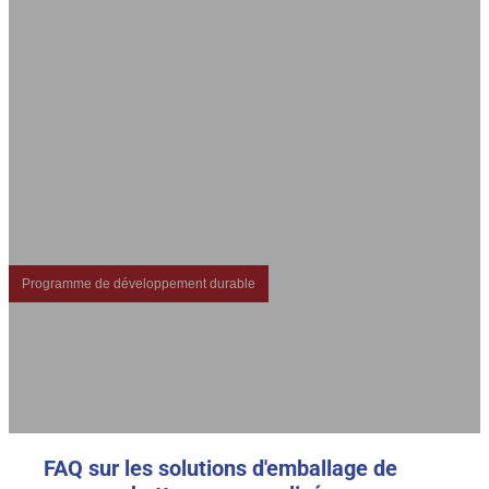
Solutions durables d'emballage de
pochettes souples
DQ PACK propose des emballages en sachets personnalisés et des solutions de sachets
souples respectueux de l'environnement, avec des matériaux recyclables et
biodégradables. Engagés dans le développement durable et la responsabilité sociale,
nous créons des emballages innovants qui soutiennent un avenir plus vert.
Programme de développement durable
FAQ sur les solutions d'emballage de