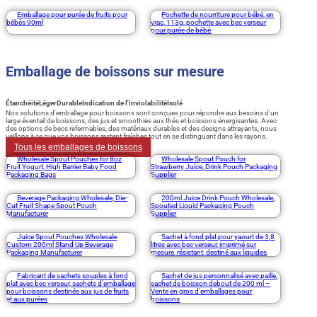
Emballage pour purée de fruits pour
Pochette de nourriture pour bébé, en
bébés 90ml
vrac, 113g, pochette avec bec verseur
pour purée de bébé
Emballage de boissons sur mesure
Étanchéité
Léger
Durable
Indication de l'inviolabilité
Isolé
Nos solutions d'emballage pour boissons sont conçues pour répondre aux besoins d'un
large éventail de boissons, des jus et smoothies aux thés et boissons énergisantes. Avec
des options de becs refermables, des matériaux durables et des designs attrayants, nous
veillons à ce que vos boissons restent fraîches tout en se distinguant dans les rayons.
Tous les emballages de boissons
Wholesale Spout Pouches for 8oz
Wholesale Spout Pouch for
Fruit Yogurt, High Barrier Baby Food
Strawberry Juice, Drink Pouch Packaging
Packaging Bags
Supplier
Beverage Packaging Wholesale, Die-
200ml Juice Drink Pouch Wholesale,
Cut Fruit Shape Spout Pouch
Spouted Liquid Packaging Pouch
Manufacturer
Supplier
Juice Spout Pouches Wholesale
Sachet à fond plat pour yaourt de 3,8
Custom 200ml Stand Up Beverage
litres avec bec verseur, imprimé sur
Packaging Manufacturer
mesure, résistant, destiné aux liquides
Fabricant de sachets souples à fond
Sachet de jus personnalisé avec paille,
plat avec bec verseur, sachets d'emballage
sachet de boisson debout de 200 ml –
pour boissons destinés aux jus de fruits
Vente en gros d'emballages pour
et aux purées
boissons