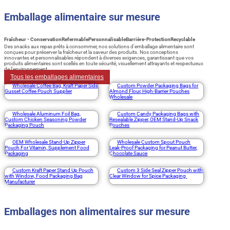
Emballage alimentaire sur mesure
Fraîcheur - Conservation
Refermable
Personnalisable
Barrière-Protection
Recyclable
Des snacks aux repas prêts à consommer, nos solutions d'emballage alimentaire sont
conçues pour préserver la fraîcheur et la saveur des produits. Nos conceptions
innovantes et personnalisables répondent à diverses exigences, garantissant que vos
produits alimentaires sont scellés en toute sécurité, visuellement attrayants et respectueux
de l'environnement.
Tous les emballages alimentaires
Wholesale Coffee Bag, Kraft Paper Side
Custom Powder Packaging Bags for
Gusset Coffee Pouch Supplier
Almond Flour, High-Barrier Pouches
Wholesale
Wholesale Aluminum Foil Bag,
Custom Candy Packaging Bags with
Custom Chicken Seasoning Powder
Resealable Zipper, OEM Stand-Up Snack
Packaging Pouch
Pouches
OEM Wholesale Stand-Up Zipper
Wholesale Custom Spout Pouch
Pouch For Vitamin, Supplement Food
Leak-Proof Packaging for Peanut Butter,
Packaging
Chocolate Sauce
Custom Kraft Paper Stand Up Pouch
Custom 3 Side Seal Zipper Pouch with
with Window, Food Packaging Bag
Clear Window for Spice Packaging
Manufacturer
Emballages non alimentaires sur mesure