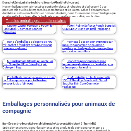
Durable
Résistant à la déchirure
Sécurisé
Flexible
Polyvalent
Nos emballages non alimentaires sont polyvalents et robustes et s'adressent à des
produits tels que les détergents, les cosmétiques et les jouets. Grâce à des matériaux
durables et à des caractéristiques personnalisables, nous fournissons des emballages qui
améliorent la fonctionnalité, l'attrait de la marque et la commodité pour le client.
Tous les emballages non alimentaires
Custom Zipper Packaging Pouch for
700ml Fabric Softener Pouch Supplier,
Face Mask, Cosmetics Sachets
OEM Spout Stand Up Refill Packaging
Wholesale
Usine d'emballage de lessive de 700
Pochette à bec en coin imprimée sur
ml : sachet à fond plat avec bec verseur
mesure pour crème de coloration
pour assouplissant
capillaire, emballage de teinture capillaire
pour salon de coiffure
500ml Custom Stand Up Pouch For
Pochettes personnalisées avec
Dish Soap Refill Eco Friendly Liquid
fermeture à glissière pour l'emballage de
Detergent Bag
crèmes pour les mains
Pochette de recharge de savon à main
OEM Emballage d'huile essentielle
de 5 litres grossiste, pochette à bec
150ml Stand Up Pouch With Spout
verseur liquide fabricant
Supplier, Skin Care Cosmetic
Packaging
Emballages personnalisés pour animaux de
compagnie
Barrière anti-odeurs
Refermable
Durable
Attrayante
Résistant à l'humidité
Spécialement conçus pour les aliments et les produits de soins pour animaux de
compagnie, nos emballages pour animaux de compagnie garantissent la durabilité, la