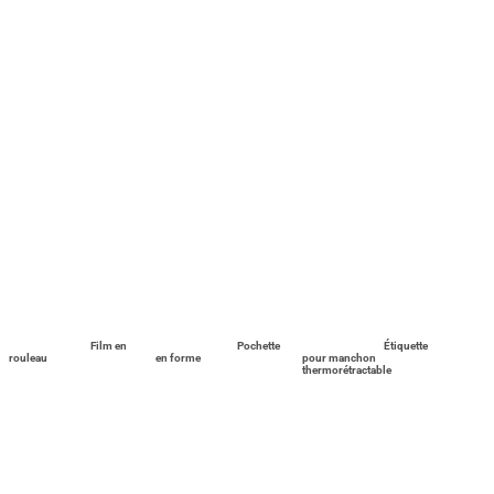
Film en
Pochette
Étiquette
rouleau
en forme
pour manchon
thermorétractable