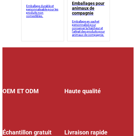
Emballages pour
Emballage durable et
animaux de
personnalisable pour les
compagnie
produits non
comestibles.
Emballage en sachet
personnalisé pour
conserver la fraîcheur et
l'attrait des produits pour
animaux de compagnie.
OEM ET ODM
Haute qualité
Échantillon gratuit
Livraison rapide