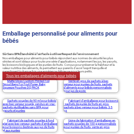
Emballage personnalisé pour aliments pour
bébés
Sûr
Sans BPA
Étanchéité à l'air
Facile à utiliser
Respect de l'environnement
Nos emballages pour aliments pour bébés répondent aux normes de sécurité les plus
strictes et sont idéaux pour toute une série d'applications, notamment les jus, les yaourts,
les boissons biologiques et les purées de fruits. Conçus pour préserver la fraîcheur et la
valeur nutritive des aliments, ils permettent aux parents d'avoir l'esprit tranquille et
garantissent à chaque fois une expérience délicieuse pour leurs petits.
Tous les emballages d'aliments pour bébés
Matte Gloss Custom Printed Foil
Vente en gros de sachets à bec
Spout Bags For Fruit Puree, Baby
verseur pour purées de fruits, sachets
Squeeze Pouches DQ PACK
d'aliments pour bébés personnalisés
pour jus de poire
Sachets souples de 90 ml pour bébés
Fabricant d'emballages pour boissons
avec bec verseur souple, vendus en vrac ;
: sachets de purée de fruits en gros,
sachets réutilisables sans BPA pour
sachets à bec verseur pour bébés, 3,5
yaourts et purées
oz
Fabricant de sachets souples à fond
Usine de fabrication d'emballages en
plat avec bec verseur, sachets d'emballage
sachets souples de 100 g personnalisés
pour boissons destinés aux jus de fruits
pour purées de fruits, vente en gros
et aux purées