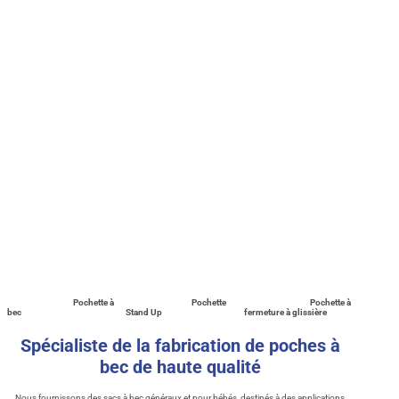
Pochette à
Pochette
Pochette à
bec
Stand Up
fermeture à glissière
Spécialiste de la fabrication de poches à
bec de haute qualité
Nous fournissons des sacs à bec généraux et pour bébés, destinés à des applications