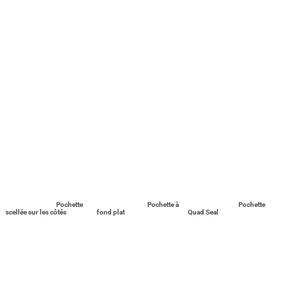
Pochette
Pochette à
Pochette
scellée sur les côtés
fond plat
Quad Seal