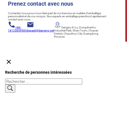
Prenez contact avec nous
Contactez-nous pour nous faire part de vos besoins en matière d'emballage
personnalisé et de vos croquis. Nos experts en emballage prendront rapidement
contact avec vous.
+86-
Sangpu Er Lu, Dongshanhu
18125839585
dqpack@danqing.net
Industrial Park, Shaxi Town, Chaoan
District, Chaozhou City, Guangdong
Province
Recherche de personnes intéressées
Rechercher