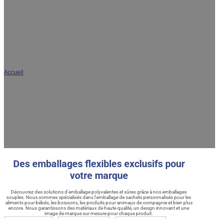
AR
JA
Fabricant d'emballages de poche sur
mesure en Chine
Accueil
/
Produits
DQ PACK est un fabricant d'emballages souples bien établi en Chine, avec plus de 30 ans
d'expérience. Nous sommes spécialisés dans l'emballage sur mesure de produits
alimentaires, de boissons, de produits pour bébés, de produits pour animaux de
compagnie, etc. Notre usine, certifiée ISO22000 et FDA, dispose des dernières lignes de
laminage sans solvant et d'une production interne complète. DQ PACK exporte vers plus
de 120 pays dans le monde entier, offrant une stabilité de qualité et des solutions de
sachets sur mesure comme les sachets à bec, les sachets à fond plat et les sachets plats.
Appelez-nous dès aujourd'hui pour obtenir un devis adapté à votre marque.
Des emballages flexibles exclusifs pour
votre marque
Découvrez des solutions d'emballage polyvalentes et sûres grâce à nos emballages
souples. Nous sommes spécialisés dans l'emballage de sachets personnalisés pour les
aliments pour bébés, les boissons, les produits pour animaux de compagnie et bien plus
encore. Nous garantissons des matériaux de haute qualité, un design innovant et une
image de marque sur mesure pour chaque produit.