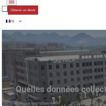
Obtenir un devis
FR
EN
DE
RU
ES
AR
JA
Quelles données collect
Accueil
/
Politique de confidentialité