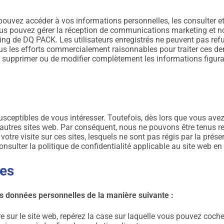
us pouvez accéder à vos informations personnelles, les consulter 
ous pouvez gérer la réception de communications marketing et no
ting de DQ PACK. Les utilisateurs enregistrés ne peuvent pas refu
us les efforts commercialement raisonnables pour traiter ces de
 de supprimer ou de modifier complètement les informations fig
usceptibles de vous intéresser. Toutefois, dès lors que vous avez u
s autres sites web. Par conséquent, nous ne pouvons être tenus r
otre visite sur ces sites, lesquels ne sont pas régis par la prése
ulter la politique de confidentialité applicable au site web en
les
 vos données personnelles de la manière suivante :
sur le site web, repérez la case sur laquelle vous pouvez coche