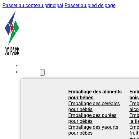
Passer au contenu principal
Passer au pied de page
Accueil
Produits
Emballage des aliments
Emb
pour bébés
boi
Emballage des céréales
Emb
pour bébés
alco
Emballage des purées
Emba
pour bébés
laiti
Emballage des yaourts
Emba
pour bébés
fruit
Emba