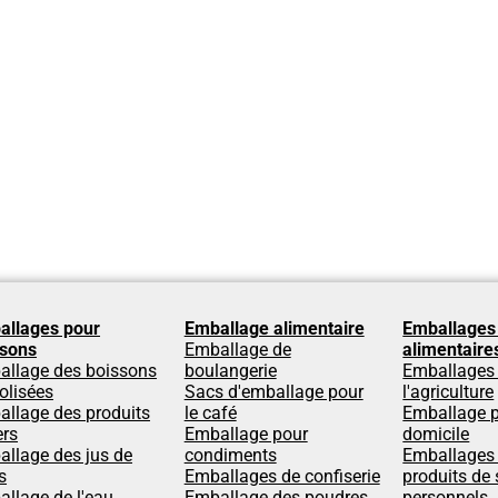
allages pour
Emballage alimentaire
Emballages
ssons
Emballage de
alimentaire
allage des boissons
boulangerie
Emballages
olisées
Sacs d'emballage pour
l'agriculture
llage des produits
le café
Emballage p
ers
Emballage pour
domicile
llage des jus de
condiments
Emballages
s
Emballages de confiserie
produits de 
llage de l'eau
Emballage des poudres
personnels