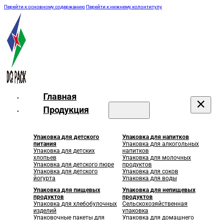
Перейти к основному содержанию
Перейти к нижнему колонтитулу
Главная
Продукция
Упаковка для детского
Упаковка для напитков
питания
Упаковка для алкогольных
Упаковка для детских
напитков
хлопьев
Упаковка для молочных
Упаковка для детского пюре
продуктов
Упаковка для детского
Упаковка для соков
йогурта
Упаковка для воды
Упаковка для пищевых
Упаковка для непищевых
продуктов
продуктов
Упаковка для хлебобулочных
Сельскохозяйственная
изделий
упаковка
Упаковочные пакеты для
Упаковка для домашнего