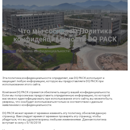
ES
AR
JA
Что мы собираем Политика
конфиденциальности DQ PACK
Главная
/
Политика конфиденциальности
Эта политика конфиденциальности определяет, как DQ PACK использует и
защищает любую информацию, которую вы предоставляете DQ PACK при
использовании этого сайта.
Компания DQ PACK стремится обеспечить защиту вашей конфиденциальности.
Если мы попросим вас предоставить определенную информацию, по которой
вас можно идентифицировать при использовании этого сайта, вы можете быть
уверены, что она будет использоваться только в соответствии с данным
заявлением о конфиденциальности.
DQ PACK может время от времени изменять эту политику, обновляя данную
страницу. Вам следует время от времени проверять эту страницу, чтобы
убедиться, что вы удовлетворены любыми изменениями. Данная политика
вступает в силу с 5/18/2018