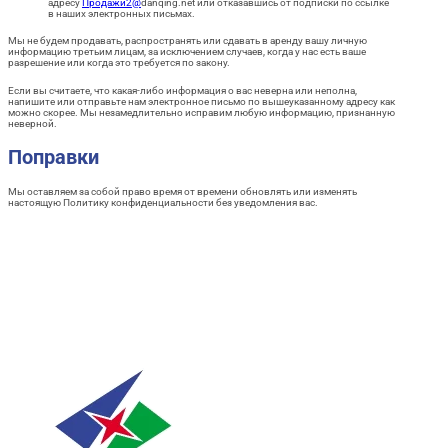
адресу
Продажи
2
@
danqing.net или отказавшись от подписки по ссылке
в наших электронных письмах.
Мы не будем продавать, распространять или сдавать в аренду вашу личную
информацию третьим лицам, за исключением случаев, когда у нас есть ваше
разрешение или когда это требуется по закону.
Если вы считаете, что какая-либо информация о вас неверна или неполна,
напишите или отправьте нам электронное письмо по вышеуказанному адресу как
можно скорее. Мы незамедлительно исправим любую информацию, признанную
неверной.
Поправки
Мы оставляем за собой право время от времени обновлять или изменять
настоящую Политику конфиденциальности без уведомления вас.