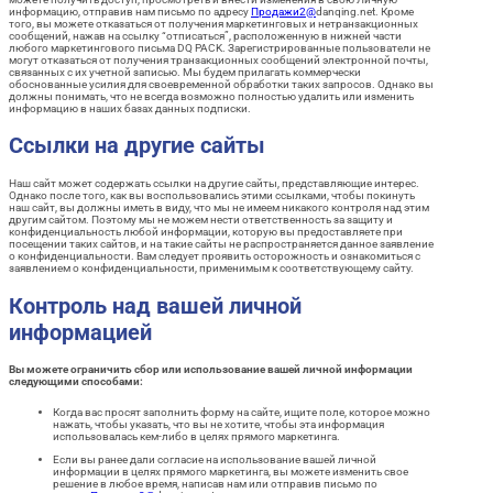
информацию, отправив нам письмо по адресу
Продажи
2
@
danqing.net. Кроме
того, вы можете отказаться от получения маркетинговых и нетранзакционных
сообщений, нажав на ссылку “отписаться”, расположенную в нижней части
любого маркетингового письма DQ PACK. Зарегистрированные пользователи не
могут отказаться от получения транзакционных сообщений электронной почты,
связанных с их учетной записью. Мы будем прилагать коммерчески
обоснованные усилия для своевременной обработки таких запросов. Однако вы
должны понимать, что не всегда возможно полностью удалить или изменить
информацию в наших базах данных подписки.
Ссылки на другие сайты
Наш сайт может содержать ссылки на другие сайты, представляющие интерес.
Однако после того, как вы воспользовались этими ссылками, чтобы покинуть
наш сайт, вы должны иметь в виду, что мы не имеем никакого контроля над этим
другим сайтом. Поэтому мы не можем нести ответственность за защиту и
конфиденциальность любой информации, которую вы предоставляете при
посещении таких сайтов, и на такие сайты не распространяется данное заявление
о конфиденциальности. Вам следует проявить осторожность и ознакомиться с
заявлением о конфиденциальности, применимым к соответствующему сайту.
Контроль над вашей личной
информацией
Вы можете ограничить сбор или использование вашей личной информации
следующими способами:
Когда вас просят заполнить форму на сайте, ищите поле, которое можно
нажать, чтобы указать, что вы не хотите, чтобы эта информация
использовалась кем-либо в целях прямого маркетинга.
Если вы ранее дали согласие на использование вашей личной
информации в целях прямого маркетинга, вы можете изменить свое
решение в любое время, написав нам или отправив письмо по