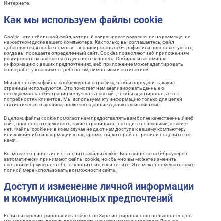
Интернете.
Как мы используем файлы cookie
Cookie - это небольшой файл, который запрашивает разрешение на размещение
на жестком диске вашего компьютера. Как только вы соглашаетесь, файл
добавляется, и cookie помогает анализировать веб-трафик или позволяет узнать,
когда вы посещаете определенный сайт. Cookies позволяют веб-приложениям
реагировать на вас как на отдельного человека. Собирая и запоминая
информацию о ваших предпочтениях, веб-приложение может адаптировать
свою работу к вашим потребностям, симпатиям и антипатиям.
Мы используем файлы cookie журнала трафика, чтобы определить, какие
страницы используются. Это помогает нам анализировать данные о
посещаемости веб-страниц и улучшать наш сайт, чтобы адаптировать его к
потребностям клиентов. Мы используем эту информацию только для целей
статистического анализа, после чего данные удаляются из системы.
В целом, файлы cookie помогают нам предоставлять вам более качественный веб-
сайт, позволяя отслеживать, какие страницы вы находите полезными, а какие -
нет. Файлы cookie ни в коем случае не дают нам доступа к вашему компьютеру
или какой-либо информации о вас, кроме той, которой вы решили поделиться с
нами.
Вы можете принять или отклонить файлы cookie. Большинство веб-браузеров
автоматически принимают файлы cookie, но обычно вы можете изменить
настройки браузера, чтобы отклонить их, если хотите. Это может помешать вам в
полной мере использовать возможности сайта.
Доступ и изменение личной информации
и коммуникационных предпочтений
Если вы зарегистрировались в качестве Зарегистрированного пользователя, вы
можете получить доступ, просмотреть и внести изменения в свою Личную