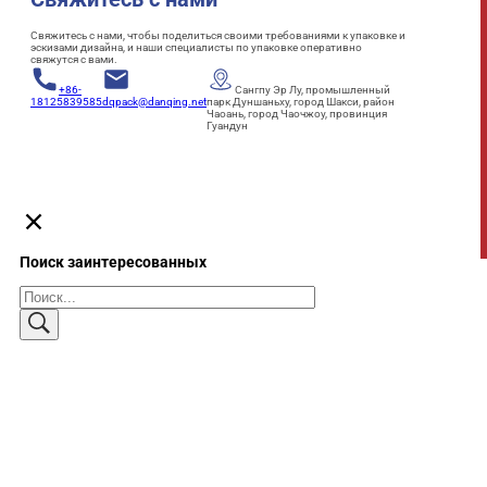
Свяжитесь с нами, чтобы поделиться своими требованиями к упаковке и
эскизами дизайна, и наши специалисты по упаковке оперативно
свяжутся с вами.
+86-
Сангпу Эр Лу, промышленный
18125839585
dqpack@danqing.net
парк Дуншаньху, город Шакси, район
Чаоань, город Чаочжоу, провинция
Гуандун
Поиск заинтересованных
Поиск