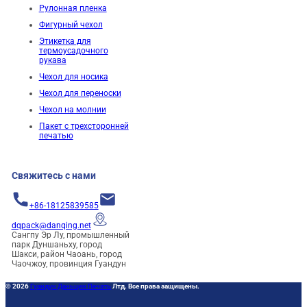
Рулонная пленка
Фигурный чехол
Этикетка для
термоусадочного
рукава
Чехол для носика
Чехол для переноски
Чехол на молнии
Пакет с трехсторонней
печатью
Свяжитесь с нами
+86-18125839585
dqpack@danqing.net
Сангпу Эр Лу, промышленный
парк Дуншаньху, город
Шакси, район Чаоань, город
Чаочжоу, провинция Гуандун
© 2026
Гуандун Даньцин Печать
Лтд. Все права защищены.