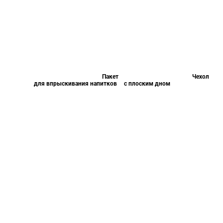
Пакет
Чехол
для впрыскивания напитков
с плоским дном