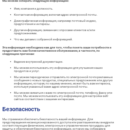
Мы можем собирать следующую информацию:
Имя, компания и должность.
Контактная информация, включая адрес электронной почты.
Демографическая информация, например почтовый индекс,
предпочтения и интересы.
Другая информация, связанная с опросами клиентов и/или
предложениями.
Что мы делаем с собранной информацией.
Эта информация необходима нам для того, чтобы понять ваши потребности и
предоставить вам более качественное обслуживание, в частности, по
следующим причинам:
Ведение внутренней документации.
Мы можем использовать эту информацию для улучшения наших
продуктов и услуг.
Мы можем периодически отправлять по электронной почте рекламные
сообщения о новых продуктах, специальных предложениях или другую
информацию, которая, по нашему мнению, может быть вам интересна,
используя указанный вами адрес электронной почты.
Мы можем связаться с вами по электронной почте, телефону, факсу или
почте. Мы можем использовать эту информацию для настройки веб-
сайта в соответствии с вашими интересами.
Безопасность
Мы стремимся обеспечить безопасность вашей информации. Для
предотвращения несанкционированного доступа или разглашения мы внедрили
соответствующие физические, электронные и управленческие процедуры для
защиты и обеспечения безопасности информации, которую мы собираем в