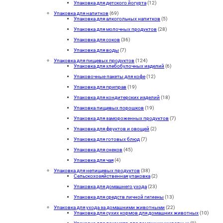
Упаковка для детского йогурта
(12)
Упаковка для напитков
(69)
Упаковка для алкогольных напитков
(5)
Упаковка для молочных продуктов
(28)
Упаковка для соков
(36)
Упаковка для воды
(7)
Упаковка для пищевых продуктов
(124)
Упаковка для хлебобулочных изделий
(6)
Упаковочные пакеты для кофе
(12)
Упаковка для приправ
(19)
Упаковка для кондитерских изделий
(18)
Упаковка пищевых порошков
(19)
Упаковка для замороженных продуктов
(7)
Упаковка для фруктов и овощей
(2)
Упаковка для готовых блюд
(7)
Упаковка для снеков
(45)
Упаковка для чая
(4)
Упаковка для непищевых продуктов
(38)
Сельскохозяйственная упаковка
(2)
Упаковка для домашнего ухода
(23)
Упаковка для средств личной гигиены
(13)
Упаковка для ухода за домашними животными
(22)
Упаковка для сухих кормов для домашних животных
(10)