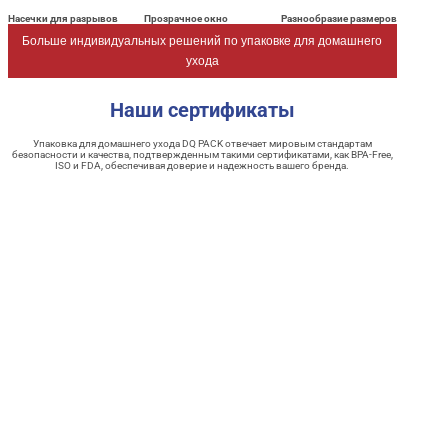
Насечки для разрывов
Прозрачное окно
Разнообразие размеров
Больше индивидуальных решений по упаковке для домашнего
ухода
Наши сертификаты
Упаковка для домашнего ухода DQ PACK отвечает мировым стандартам
безопасности и качества, подтвержденным такими сертификатами, как BPA-Free,
ISO и FDA, обеспечивая доверие и надежность вашего бренда.