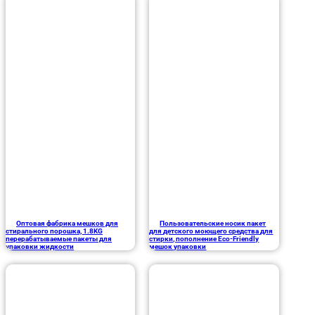
Оптовая фабрика мешков для
Пользовательские носик пакет
стирального порошка, 1.8KG
для детского моющего средства для
перерабатываемые пакеты для
стирки, пополнение Eco-Friendly
упаковки жидкости
мешок упаковки