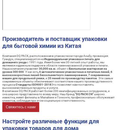
Производитель и поставщик упаковки
для бытовой химии из Китая
Компания DQ PACK, расположенная в упаковочном городе Аньбу, провинция
Гуандун, специализируется на
Индивидуальная упаковка и печать для
домашнего ухода
с 1991 года. Имея более чем 30-летний опыт работы, мы
являемся надежным лидером в области ламинированной упаковки и печати.
Наша компания управляет
30,000 кв.м.
объект с
Беспыльная мастерская на
уровне 300 000
. У нас есть
6 автоматических упаковочных и печатных линий
,
6
высокоскоростных линий бессольвентного ламинирования
,
7 современных
машин для продольной резки
, и
20 линий по производству пакетов
. Эти самые
современные объекты обеспечивают соответствие нашего производственного
процесса
Стандарты ISO9001-2018
Это позволяет нам поставлять
высококачественные продукты и услуги.
В компании DQ PACK работает более 200 квалифицированных сотрудников, и
она широко представлена по всему миру. Наш бренд
"DQ PACK CN"
широко
известна, имеет филиалы в Малайзии и Гонконге, профессионально обслуживает
клиентов, соблюдая при этом социальную ответственность.
Свяжитесь с нами
Настройте различные функции для
упаковки товаров для дома