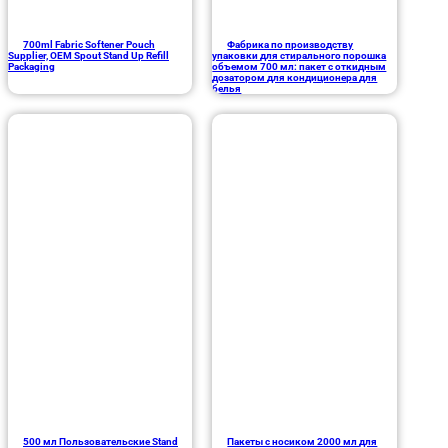
700ml Fabric Softener Pouch
Фабрика по производству
Supplier, OEM Spout Stand Up Refill
упаковки для стирального порошка
Packaging
объемом 700 мл: пакет с откидным
дозатором для кондиционера для
белья
500 мл Пользовательские Stand
Пакеты с носиком 2000 мл для