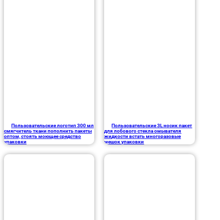
Пользовательские логотип 300 мл
Пользовательские 3L носик пакет
смягчитель ткани пополнить пакеты
для лобового стекла омывателя
оптом, стоять моющее средство
жидкости встать многоразовые
упаковки
мешок упаковки