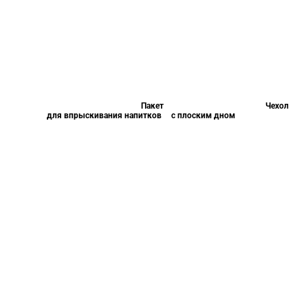
Пакет
Чехол
для впрыскивания напитков
с плоским дном