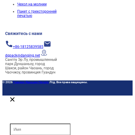
Чехол на молнии
Пакет с трехсторонней
печатью
Свяжитесь с нами
+86-18125839585
dqpack@danqing.net
Сангпу Эр Лу, промышленный
парк Дуншаньху, город
Шакси, район Чаоань, город
Чаочжоу, провинция Гуандун
© 2026
Гуандун Даньцин Печать
Лтд. Все права защищены.