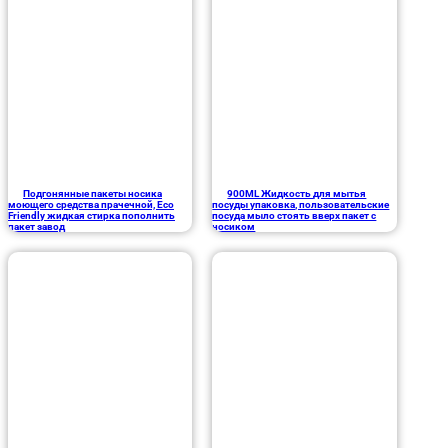
Подгонянные пакеты носика
900ML Жидкость для мытья
моющего средства прачечной, Eco
посуды упаковка, пользовательские
Friendly жидкая стирка пополнить
посуда мыло стоять вверх пакет с
пакет завод
носиком