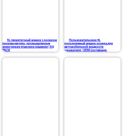
5L герметичный мешок с носиком
Пользовательские 4L
производитель, промышленные
пополняемый мешок носика для
химические упаковки решение | DQ
автомобильной жидкости
PACK
омывателя | OEM поставщик