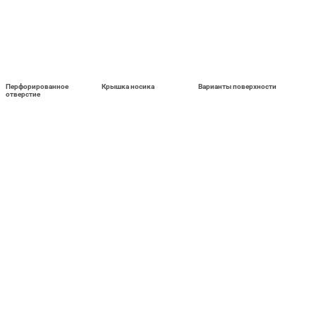
Перфорированное
Крышка носика
Варианты поверхности
отверстие