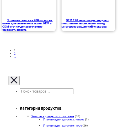
Пользовательские 700 мл носик
OEM 120 мл моющее средство
пакет для смягчителя ткани, OEM и
пополнения носик пакет завод,
ODM утечки-доказательство
многоразовые, легкий упаковка
жидкости пакеты
1
2
→
Поиск
Категории продуктов
Упаковка для детского питания
(38)
Упаковка для детских хлопьев
(1)
Упаковка для детского пюре
(26)