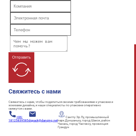
Отправить
Свяжитесь с нами
Свяжитесь с нами, чтобы поделиться своими требованиями к упаковке и
эскизами дизайна, и наши специалисты по упаковке оперативно
свяжутся с вами.
+86-
Сангпу Эр Лу, промышленный
18125839585
dqpack@danqing.net
парк Дуншаньху, город Шакси, район
Чаоань, город Чаочжоу, провинция
Гуандун