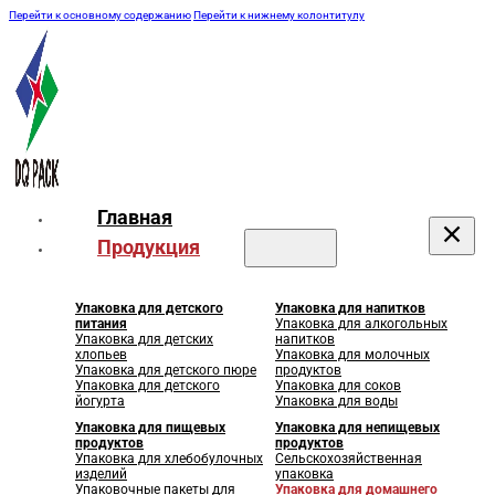
Перейти к основному содержанию
Перейти к нижнему колонтитулу
Главная
Продукция
Упаковка для детского
Упаковка для напитков
питания
Упаковка для алкогольных
Упаковка для детских
напитков
хлопьев
Упаковка для молочных
Упаковка для детского пюре
продуктов
Упаковка для детского
Упаковка для соков
йогурта
Упаковка для воды
Упаковка для пищевых
Упаковка для непищевых
продуктов
продуктов
Упаковка для хлебобулочных
Сельскохозяйственная
изделий
упаковка
Упаковочные пакеты для
Упаковка для домашнего