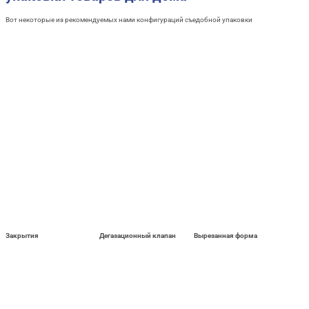
Вот некоторые из рекомендуемых нами конфигураций съедобной упаковки
Закрытия
Дегазационный клапан
Вырезанная форма