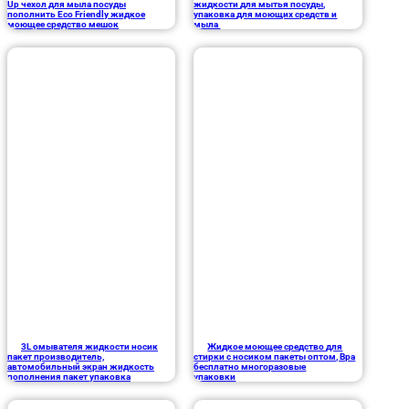
Up чехол для мыла посуды
жидкости для мытья посуды,
пополнить Eco Friendly жидкое
упаковка для моющих средств и
моющее средство мешок
мыла
3L омывателя жидкости носик
Жидкое моющее средство для
пакет производитель,
стирки с носиком пакеты оптом, Bpa
автомобильный экран жидкость
бесплатно многоразовые
пополнения пакет упаковка
упаковки