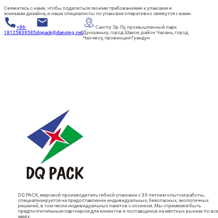
Свяжитесь с нами, чтобы поделиться своими требованиями к упаковке и
эскизами дизайна, и наши специалисты по упаковке оперативно свяжутся с вами.
+86-
Сангпу Эр Лу, промышленный парк
18125839585
dqpack@danqing.net
Дуншаньху, город Шакси, район Чаоань, город
Чаочжоу, провинция Гуандун
DQ PACK, мировой производитель гибкой упаковки с 33-летним опытом работы,
специализируется на предоставлении индивидуальных, безопасных, экологичных
решений, в том числе индивидуальных пакетов с носиком. Мы стремимся быть
предпочтительным партнером для клиентов и поставщиков на местных рынках по вс
миру.