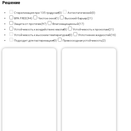
Решение
Стерилизация при 135 градусах
(0)
Антистатический
(0)
BPA FREE
(14)
Чистое окно
(1)
Высокий барьер
(21)
Защита от протечек
(17)
Влагозащищенный
(17)
Устойчивость к воздействию масла
(6)
Устойчивость к проколам
(21)
Устойчивость к высоким температурам
(0)
Уплотнение жидкостей
(16)
Подходит для пастеризации
(0)
Превосходная устойчивость
(2)