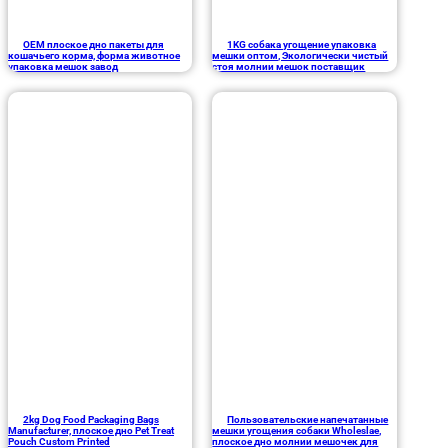
OEM плоское дно пакеты для
1KG собака угощение упаковка
кошачьего корма, форма животное
мешки оптом, Экологически чистый
упаковка мешок завод
стоя молнии мешок поставщик
2kg Dog Food Packaging Bags
Пользовательские напечатанные
Manufacturer, плоское дно Pet Treat
мешки угощения собаки Wholeslae,
Pouch Custom Printed
плоское дно молнии мешочек для