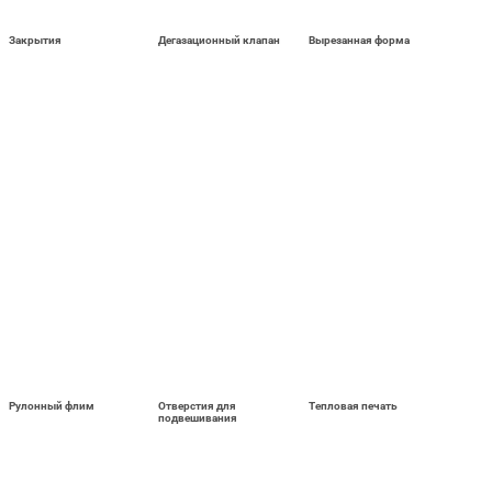
Закрытия
Дегазационный клапан
Вырезанная форма
Рулонный флим
Отверстия для
Тепловая печать
подвешивания