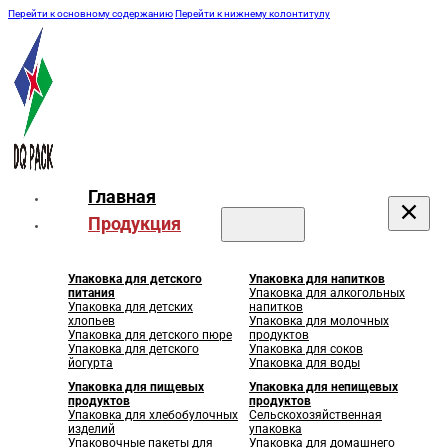
Перейти к основному содержанию
Перейти к нижнему колонтитулу
Главная
Продукция
Упаковка для детского
Упаковка для напитков
питания
Упаковка для алкогольных
Упаковка для детских
напитков
хлопьев
Упаковка для молочных
Упаковка для детского пюре
продуктов
Упаковка для детского
Упаковка для соков
йогурта
Упаковка для воды
Упаковка для пищевых
Упаковка для непищевых
продуктов
продуктов
Упаковка для хлебобулочных
Сельскохозяйственная
изделий
упаковка
Упаковочные пакеты для
Упаковка для домашнего