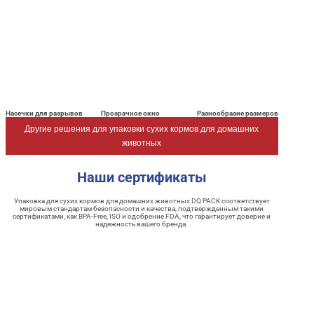
Насечки для разрывов
Прозрачное окно
Разнообразие размеров
Другие решения для упаковки сухих кормов для домашних
животных
Наши сертификаты
Упаковка для сухих кормов для домашних животных DQ PACK соответствует
мировым стандартам безопасности и качества, подтвержденным такими
сертификатами, как BPA-Free, ISO и одобрение FDA, что гарантирует доверие и
надежность вашего бренда.