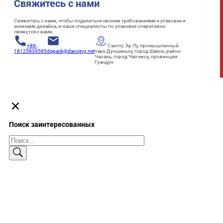
Свяжитесь с нами
Свяжитесь с нами, чтобы поделиться своими требованиями к упаковке и
эскизами дизайна, и наши специалисты по упаковке оперативно
свяжутся с вами.
+86-
Сангпу Эр Лу, промышленный
18125839585
dqpack@danqing.net
парк Дуншаньху, город Шакси, район
Чаоань, город Чаочжоу, провинция
Гуандун
Поиск заинтересованных
Поиск