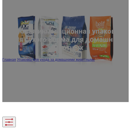
ES
AR
JA
Оптовая инновационная упаковка
для сухого корма для домашних
животных
Главная
/
Упаковка для ухода за домашними животными
/
Упаковка для сухих
кормов для домашних животных
Улучшите свой бренд с помощью индивидуальной упаковки для сухих кормов
для домашних животных! Мы предлагаем инновационные решения по упаковке
сухих кормов для домашних животных, услуги OEM/ODM и бесплатные образцы,
чтобы удовлетворить все ваши потребности.