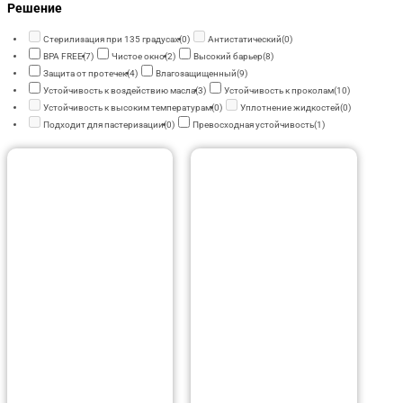
Решение
Стерилизация при 135 градусах
(0)
Антистатический
(0)
BPA FREE
(7)
Чистое окно
(2)
Высокий барьер
(8)
Защита от протечек
(4)
Влагозащищенный
(9)
Устойчивость к воздействию масла
(3)
Устойчивость к проколам
(10)
Устойчивость к высоким температурам
(0)
Уплотнение жидкостей
(0)
Подходит для пастеризации
(0)
Превосходная устойчивость
(1)