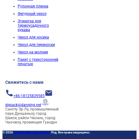
Рулонная пленка
Фигурный чехол
Этикетка для
термоусадочного
рукава
Чехол для носика
Чехол для переноски
Чехол на молнии
Пакет с трехсторонней
печатью
Свяжитесь с нами
+86-18125839585
dqpack@danqing.net
Сангпу Эр Лу, промышленный
парк Дуншаньху, город
Шакси, район Чаоань, город
Чаочжоу, провинция Гуандун
© 2026
Гуандун Даньцин Печать
Лтд. Все права защищены.