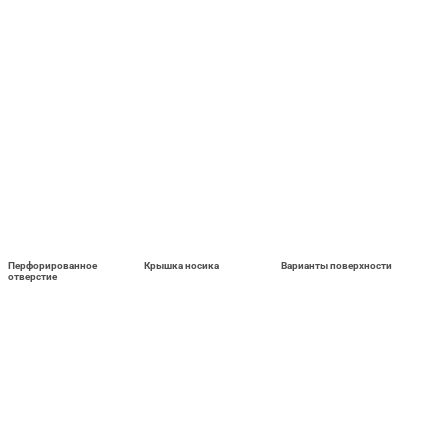
Перфорированное
Крышка носика
Варианты поверхности
отверстие