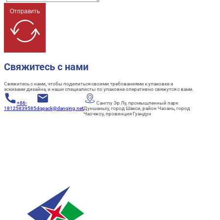
Отправить
Свяжитесь с нами
Свяжитесь с нами, чтобы поделиться своими требованиями к упаковке и
эскизами дизайна, и наши специалисты по упаковке оперативно свяжутся с вами.
+86-
Сангпу Эр Лу, промышленный парк
18125839585
dqpack@danqing.net
Дуншаньху, город Шакси, район Чаоань, город
Чаочжоу, провинция Гуандун