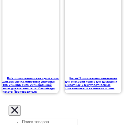
Bulk пользовательских сухой корм
Китай Пользовательские мешки
для домашних животных упаковки,
для упаковки корма для домашних
1KG 2KG 5KG 10KG 20KG большой
животных, 2,5 кг уплотняемые
запах доказательство собачьей еды
стоячие пакеты на молнии оптом
пакеты Производитель
Поиск