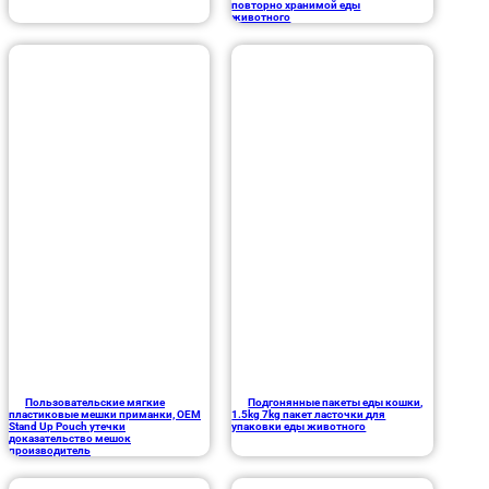
повторно хранимой еды
животного
Пользовательские мягкие
Подгонянные пакеты еды кошки,
пластиковые мешки приманки, OEM
1.5kg 7kg пакет ласточки для
Stand Up Pouch утечки
упаковки еды животного
доказательство мешок
производитель