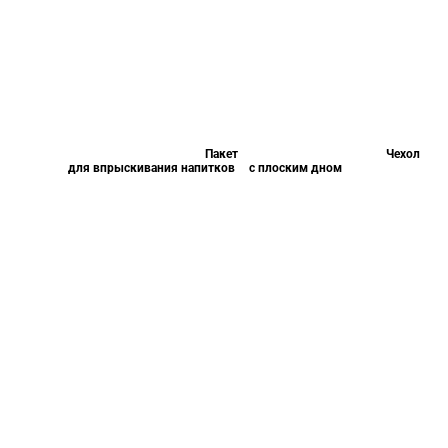
Пакет
Чехол
для впрыскивания напитков
с плоским дном