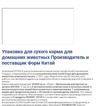
Упаковка для сухого корма для
домашних животных Производитель и
поставщик Форм Китай
Компания DQ PACK, расположенная в упаковочном городе Аньбу, провинция
Гуандун, специализируется на
пользовательские Сухой корм для домашних
животных упаковка и печать
с 1991 года. Имея более чем 30-летний опыт
работы, мы являемся надежным лидером в области ламинированной упаковки и
печати.
Наша компания управляет
30,000 кв.м.
объект с
Беспыльная мастерская на
уровне 300 000
. У нас есть
6 автоматических упаковочных и печатных линий
,
6
высокоскоростных линий бессольвентного ламинирования
,
7 современных
машин для продольной резки
, и
20 линий по производству пакетов
. Эти самые
современные объекты обеспечивают соответствие нашего производственного
процесса
Стандарты ISO9001-2018
Это позволяет нам поставлять
высококачественные продукты и услуги.
В компании DQ PACK работает более 200 квалифицированных сотрудников, и
она широко представлена по всему миру. Наш бренд
"DQ PACK CN"
широко