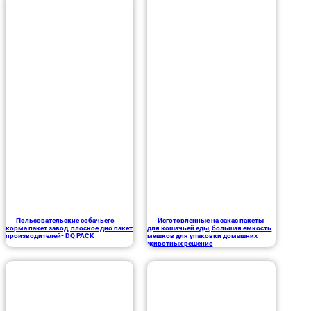
Пользовательские собачьего
Изготовленные на заказ пакеты
корма пакет завод, плоское дно пакет
для кошачьей еды, большая емкость
производителей- DQ PACK
мешков для упаковки домашних
животных решение