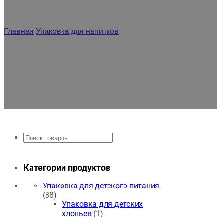
Пак
Главная
/
Упаковка для напитков
/
Упаковка для воды
Нужен пластиковый пакет для упаковки воды? Мы п
размерах 100 мл-5 л.
Поиск
Категории продуктов
Упаковка для детского питания
(38)
Упаковка для детских
хлопьев
(1)