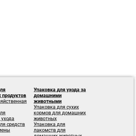
для
Упаковка для ухода за
 продуктов
домашними
зяйственная
животными
Упаковка для сухих
для
кормов для домашних
 ухода
животных
ля средств
Упаковка для
иены
лакомств для
домашних животных