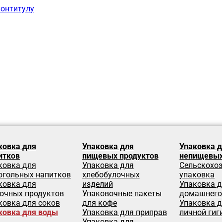
лонтитулу
ковка для
Упаковка для
Упаковка 
итков
пищевых продуктов
непищевых
ковка для
Упаковка для
Сельскохо
огольных напитков
хлебобулочных
упаковка
ковка для
изделий
Упаковка 
очных продуктов
Упаковочные пакеты
домашнего
ковка для соков
для кофе
Упаковка д
ковка для воды
Упаковка для приправ
личной гиг
Упаковка для