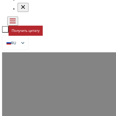
Получить цитату
RU
EN
FR
DE
ES
AR
JA