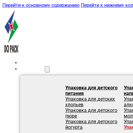
Перейти к основному содержанию
Перейти к нижнему ко
Главная
Продукция
Упаковка для детского
Упа
питания
нап
Упаковка для детских
Упа
хлопьев
алк
Упаковка для детского
Упа
пюре
мол
Упаковка для детского
Упа
йогурта
Упа