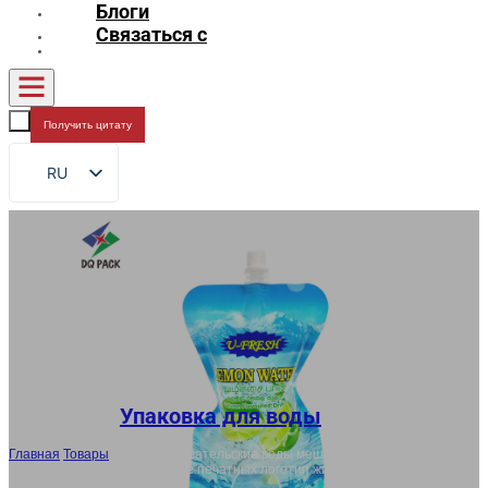
Блоги
Связаться с
Получить цитату
RU
EN
FR
DE
ES
AR
JA
Упаковка для воды
Главная
/
Товары
/
OEM пользовательские воды мешок с носиком
поставщик, Doypack BPA-Free печатных логотип жидкости носик
мешок мешок мешок