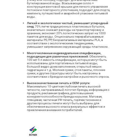
бутилированной воды. Всасывающее сопло +
конструкция винтовой крышки для легкого управления
потоком и повторного уплотнения, подходит для спорта,
кемпинга, путешествий и аварийной упаковки питьевой
воды.
Легкий и экологически чистый, уменьшает углеродный
след
: 70% легче традиционных пластиковых бутылок,
значительно снижает расходы на транспортировку и
хранение, экономит 20% логистических затрат на 1000
пакетов для воды. Опционально перерабатываемые
материалы PE/PP, биоразлагаемые материалы PLA, в
соответствии с экологическими тенденциями,
уменьшают загрязнение окружающей среды пластиком.
Многочисленные индивидуальные спецификации,
подходящие для различных приложений
: Обеспечить
100 мл-5 л емкость спецификации, которые могут быть
использованы для портативных питьевой воды,
большой ведро дома заполнения, открытый мешок
гидратации и т.д. Молния сумки, стоя пакеты, плоские
сумки, и другие структуры могут быть настроены в
соответствии с брендом настройки и рыночного спроса.
Высококачественная печать и OEM-услуги
:
Максимально 10-цветная глубокая печать высокой
четкости, настраиваемый логотип бренда, информация о
продукте, рекламная графика, для повышения
конкурентоспособности бренда на рынке. Матовая,
глянцевая, частичная УФ-печать, горячее тиснение и
другие процессы печати могут быть выбраны для
обеспечения высокого класса визуальных эффектов и
привлечения внимания потребителей.