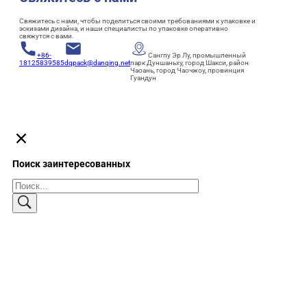
Свяжитесь с нами, чтобы поделиться своими требованиями к упаковке и
эскизами дизайна, и наши специалисты по упаковке оперативно
свяжутся с вами.
+86-
Сангпу Эр Лу, промышленный
18125839585
dqpack@danqing.net
парк Дуншаньху, город Шакси, район
Чаоань, город Чаочжоу, провинция
Гуандун
Поиск заинтересованных
Поиск