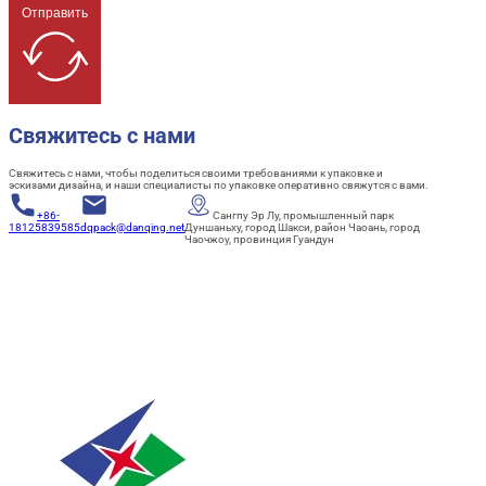
Отправить
Свяжитесь с нами
Свяжитесь с нами, чтобы поделиться своими требованиями к упаковке и
эскизами дизайна, и наши специалисты по упаковке оперативно свяжутся с вами.
+86-
Сангпу Эр Лу, промышленный парк
18125839585
dqpack@danqing.net
Дуншаньху, город Шакси, район Чаоань, город
Чаочжоу, провинция Гуандун