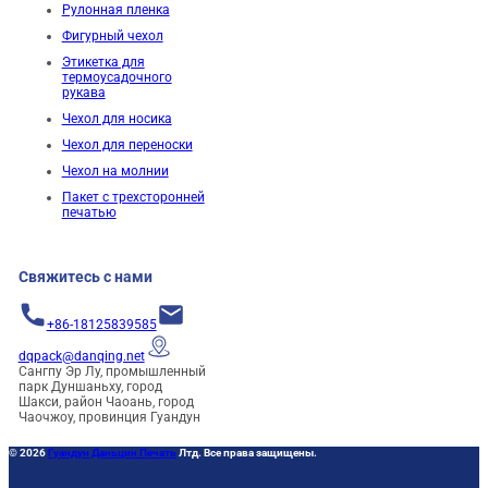
Рулонная пленка
Фигурный чехол
Этикетка для
термоусадочного
рукава
Чехол для носика
Чехол для переноски
Чехол на молнии
Пакет с трехсторонней
печатью
Свяжитесь с нами
+86-18125839585
dqpack@danqing.net
Сангпу Эр Лу, промышленный
парк Дуншаньху, город
Шакси, район Чаоань, город
Чаочжоу, провинция Гуандун
© 2026
Гуандун Даньцин Печать
Лтд. Все права защищены.