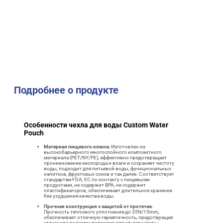
Подробнее о продукте
Особенности чехла для воды Custom Water
Pouch
Материал пищевого класса
: Изготовлен из
высокобарьерного многослойного композитного
материала (PET/NY/PE), эффективно предотвращает
проникновение кислорода и влаги и сохраняет чистоту
воды, подходит для питьевой воды, функциональных
напитков, фруктовых соков и так далее. Соответствует
стандартам FDA, ЕС по контакту с пищевыми
продуктами, не содержит BPA, не содержит
пластификаторов, обеспечивает длительное хранение
без ухудшения качества воды.
Прочная конструкция с защитой от протечек
:
Прочность теплового уплотнения до 35N/15mm,
обеспечивает отличную герметичность, предотвращая
утечку или поломку, подходит для альтернативы