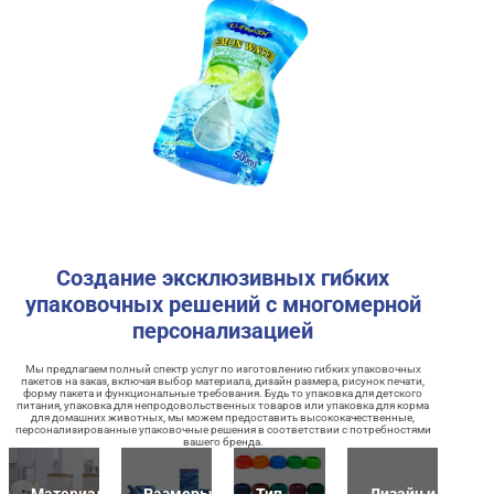
Создание эксклюзивных гибких
упаковочных решений с многомерной
персонализацией
Мы предлагаем полный спектр услуг по изготовлению гибких упаковочных
пакетов на заказ, включая выбор материала, дизайн размера, рисунок печати,
форму пакета и функциональные требования. Будь то упаковка для детского
питания, упаковка для непродовольственных товаров или упаковка для корма
для домашних животных, мы можем предоставить высококачественные,
персонализированные упаковочные решения в соответствии с потребностями
вашего бренда.
Материалы
Размеры и
Тип
Дизайн и