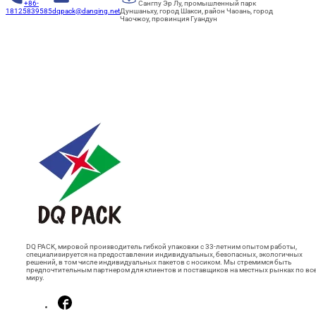
+86-
Сангпу Эр Лу, промышленный парк
18125839585
dqpack@danqing.net
Дуншаньху, город Шакси, район Чаоань, город
Чаочжоу, провинция Гуандун
DQ PACK, мировой производитель гибкой упаковки с 33-летним опытом работы,
специализируется на предоставлении индивидуальных, безопасных, экологичных
решений, в том числе индивидуальных пакетов с носиком. Мы стремимся быть
предпочтительным партнером для клиентов и поставщиков на местных рынках по вс
миру.