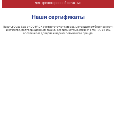
четырехсторонней печатью
Наши сертификаты
Пакеты Quad Seal от DQ PACK соответствуют мировым стандартам безопасности
и качества, подтвержденным такими сертификатами, как BPA-Free, ISO и FDA,
обеспечивая доверие и надежность вашего бренда.