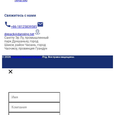
печатью
Свяжитесь с нами
+86-18125839585
dqpack@danqing.net
Сангпу Эр Лу, промышленный
парк Дуншаньху, город
Шакси, район Чаоань, город
Чаочжоу, провинция Гуандун
© 2026
Гуандун Даньцин Печать
Лтд. Все права защищены.