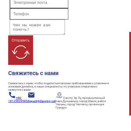
Отправить
Свяжитесь с нами
Свяжитесь с нами, чтобы поделиться своими требованиями к упаковке и
эскизами дизайна, и наши специалисты по упаковке оперативно
свяжутся с вами.
+86-
Сангпу Эр Лу, промышленный
18125839585
dqpack@danqing.net
парк Дуншаньху, город Шакси, район
Чаоань, город Чаочжоу, провинция
Гуандун