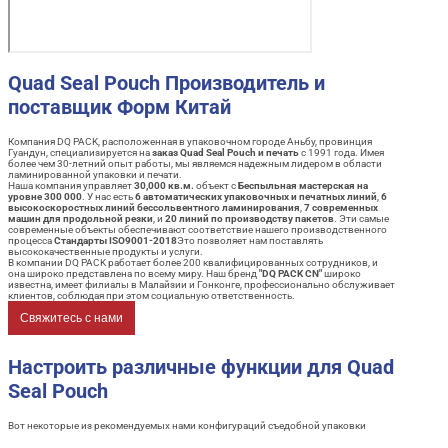
Quad Seal Pouch Производитель и
поставщик Форм Китай
Компания DQ PACK, расположенная в упаковочном городе Аньбу, провинция
Гуандун, специализируется на
заказ Quad Seal Pouch и печать
с 1991 года. Имея
более чем 30-летний опыт работы, мы являемся надежным лидером в области
ламинированной упаковки и печати.
Наша компания управляет
30,000 кв.м.
объект с
Беспыльная мастерская на
уровне 300 000
. У нас есть
6 автоматических упаковочных и печатных линий
,
6
высокоскоростных линий бессольвентного ламинирования
,
7 современных
машин для продольной резки
, и
20 линий по производству пакетов
. Эти самые
современные объекты обеспечивают соответствие нашего производственного
процесса
Стандарты ISO9001-2018
Это позволяет нам поставлять
высококачественные продукты и услуги.
В компании DQ PACK работает более 200 квалифицированных сотрудников, и
она широко представлена по всему миру. Наш бренд
"DQ PACK CN"
широко
известна, имеет филиалы в Малайзии и Гонконге, профессионально обслуживает
клиентов, соблюдая при этом социальную ответственность.
Свяжитесь с нами
Настроить различные функции для Quad
Seal Pouch
Вот некоторые из рекомендуемых нами конфигураций съедобной упаковки