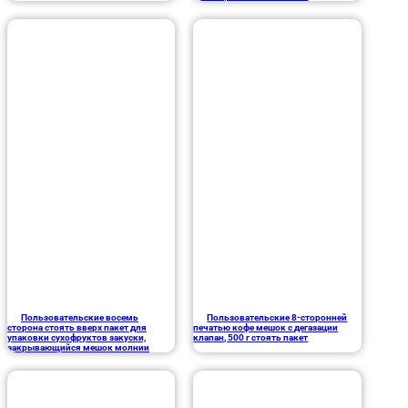
Пользовательские восемь
Пользовательские 8-сторонней
сторона стоять вверх пакет для
печатью кофе мешок с дегазации
упаковки сухофруктов закуски,
клапан, 500 г стоять пакет
закрывающийся мешок молнии