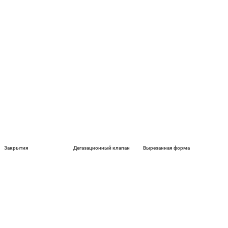
Закрытия
Дегазационный клапан
Вырезанная форма