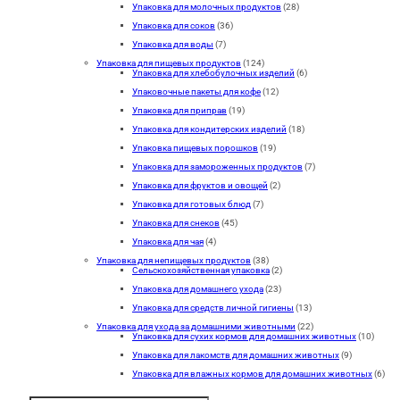
Упаковка для молочных продуктов
(28)
Упаковка для соков
(36)
Упаковка для воды
(7)
Упаковка для пищевых продуктов
(124)
Упаковка для хлебобулочных изделий
(6)
Упаковочные пакеты для кофе
(12)
Упаковка для приправ
(19)
Упаковка для кондитерских изделий
(18)
Упаковка пищевых порошков
(19)
Упаковка для замороженных продуктов
(7)
Упаковка для фруктов и овощей
(2)
Упаковка для готовых блюд
(7)
Упаковка для снеков
(45)
Упаковка для чая
(4)
Упаковка для непищевых продуктов
(38)
Сельскохозяйственная упаковка
(2)
Упаковка для домашнего ухода
(23)
Упаковка для средств личной гигиены
(13)
Упаковка для ухода за домашними животными
(22)
Упаковка для сухих кормов для домашних животных
(10)
Упаковка для лакомств для домашних животных
(9)
Упаковка для влажных кормов для домашних животных
(6)