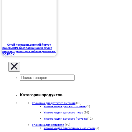
Китай поставки детский йогурт
пакеты BPA бесплатно носик сумка
производитель для гибкой упаковки-
DQ PACK
Поиск
Категории продуктов
Упаковка для детского питания
(38)
Упаковка для детских хлопьев
(1)
Упаковка для детского пюре
(26)
Упаковка для детского йогурта
(12)
Упаковка для напитков
(69)
Упаковка для алкогольных напитков
(5)