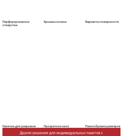
Перфорированное
Крышка носика
Варианты поверхности
отверстие
Насечки для разрывов
Прозрачное окно
Разнообразие размеров
Другие решения для индивидуальных пакетов с