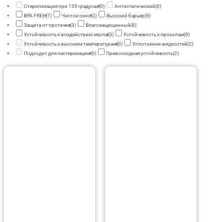
Стерилизация при 135 градусах
(0)
Антистатический
(0)
BPA FREE
(7)
Чистое окно
(2)
Высокий барьер
(9)
Защита от протечек
(3)
Влагозащищенный
(8)
Устойчивость к воздействию масла
(3)
Устойчивость к проколам
(9)
Устойчивость к высоким температурам
(0)
Уплотнение жидкостей
(2)
Подходит для пастеризации
(0)
Превосходная устойчивость
(2)