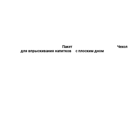
Пакет
Чехол
для впрыскивания напитков
с плоским дном