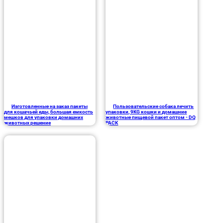
Изготовленные на заказ пакеты
Пользовательские собака лечить
для кошачьей еды, большая емкость
упаковки, 9KG кошки и домашние
мешков для упаковки домашних
животные пищевой пакет оптом - DQ
животных решение
PACK