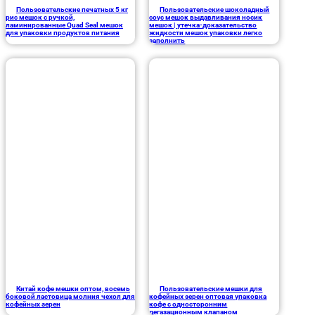
Пользовательские печатных 5 кг
Пользовательские шоколадный
рис мешок с ручкой,
соус мешок выдавливания носик
ламинированные Quad Seal мешок
мешок | утечка-доказательство
для упаковки продуктов питания
жидкости мешок упаковки легко
заполнить
Китай кофе мешки оптом, восемь
Пользовательские мешки для
боковой ластовица молния чехол для
кофейных зерен оптовая упаковка
кофейных зерен
кофе с односторонним
дегазационным клапаном