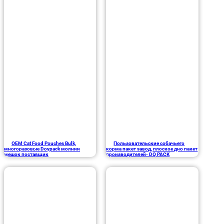
OEM Cat Food Pouches Bulk,
Пользовательские собачьего
многоразовые Doypack молнии
корма пакет завод, плоское дно пакет
мешок поставщик
производителей- DQ PACK