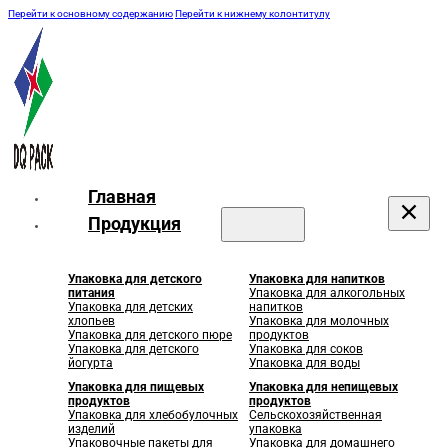
Перейти к основному содержанию
Перейти к нижнему колонтитулу
Главная
Продукция
Упаковка для детского
Упаковка для напитков
питания
Упаковка для алкогольных
Упаковка для детских
напитков
хлопьев
Упаковка для молочных
Упаковка для детского пюре
продуктов
Упаковка для детского
Упаковка для соков
йогурта
Упаковка для воды
Упаковка для пищевых
Упаковка для непищевых
продуктов
продуктов
Упаковка для хлебобулочных
Сельскохозяйственная
изделий
упаковка
Упаковочные пакеты для
Упаковка для домашнего