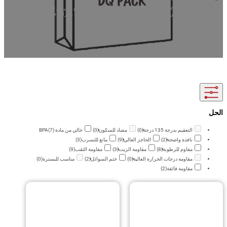
تك التجارية مع الأكياس الرباعية الختم المخصصة من أفضل مصنع للأكياس الرباعية الختم
ين! هذه الأكياس مثالية للقهوة وأطعمة الكلاب، حيث توفر المتانة والراحة في الوقوف.
اتصل بنا للحصول على عينات مجانية!
التعقيم بدرجة 135 درجة
(0)
مضاد للسكون
(0)
خالي من مادة BPA
(7)
نافذة واضحة
(2)
الحاجز العالي
(9)
مانع للتسرب
(3)
مقاوم للرطوبة
(8)
مقاومة الزيت
(3)
مقاومة الثقب
(9)
مقاومة درجات الحرارة العالية
(0)
ختم السوائل
(2)
مناسب للبسترة
(0)
مقاومة فائقة
(2)