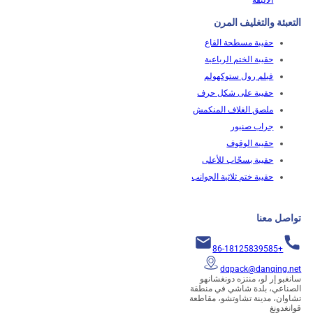
الأليفة
ئة والتغليف المرن
حقيبة مسطحة القاع
حقيبة الختم الرباعية
فيلم رول ستوكهولم
حقيبة على شكل حرف
ملصق الغلاف المنكمش
جراب صنبور
حقيبة الوقوف
حقيبة بسحّاب للأعلى
حقيبة ختم ثلاثية الجوانب
ل معنا
+86-18125839585
dqpack@danqing
و إر لو، منتزه دونغشانهو
عي، بلدة شاشي في منطقة
ن، مدينة تشاوتشو، مقاطعة
دونغ