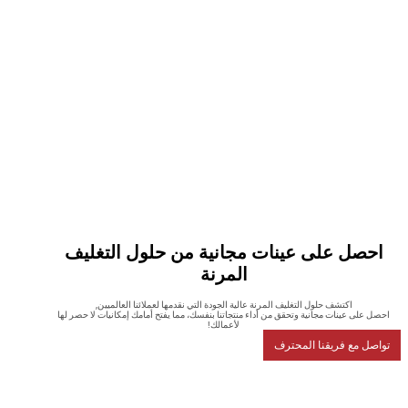
صل على عينات مجانية من حلول التغليف
المرنة
اكتشف حلول التغليف المرنة عالية الجودة التي نقدمها لعملائنا العالميين,
على عينات مجانية وتحقق من أداء منتجاتنا بنفسك، مما يفتح أمامك إمكانيات لا حصر لها
لأعمالك!
ل مع فريقنا المحترف