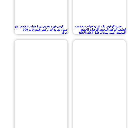
ة الوقوف ذات ثمانية جوانب مخصصة
كيس قهوة مختوم من 8 جوانب مخصص مع
لفاكهة المجففة للوجبات الخفيفة
صمام تفريغ الغاز، كيس قهوة قائم 500
 كيس بسحاب قابل لإعادة الإغلاق
جرام