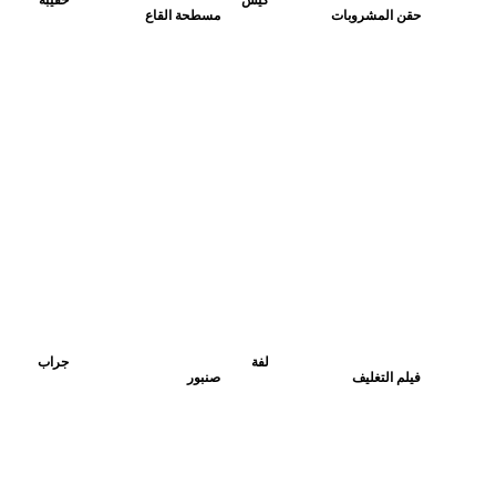
كيس
حقيبة
حقن المشروبات
مسطحة القاع
لفة
جراب
فيلم التغليف
صنبور