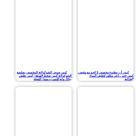
كيس أرز مطبوع مخصص 5 كجم مع مقبض،
كيس صوص الشوكولاتة المخصص بصلصة
رباعي مغلف لتغليف المواد
الشوكولاتة كيس ضغط الفوهة | كيس تغليف
سائل مانع للتسرب سهل التعبئة