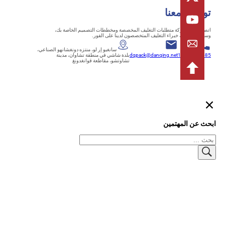
اصل معنا
ل بنا لمشاركة متطلبات التغليف المخصصة ومخططات التصميم الخاصة بك،
تواصل معك خبراء التغليف المتخصصون لدينا على الفور.
+86-
سانغبو إر لو، منتزه دونغشانهو الصناعي،
18125839
dqpack@danqing.net
بلدة شاشي في منطقة تشاوان، مدينة
تشاوتشو، مقاطعة قوانغدونغ
 عن المهتمين