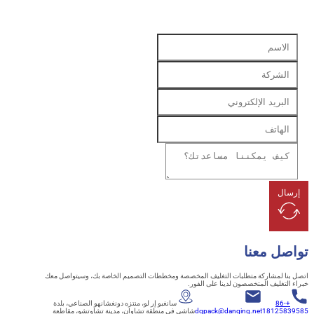
ل
ل معنا
 لمشاركة متطلبات التغليف المخصصة ومخططات التصميم الخاصة بك، وسيتواصل معك
تغليف المتخصصون لدينا على الفور.
+86
سانغبو إر لو، منتزه دونغشانهو الصناعي، بلدة
18125
dqpack@danqing.net
شاشي في منطقة تشاوان، مدينة تشاوتشو، مقاطعة