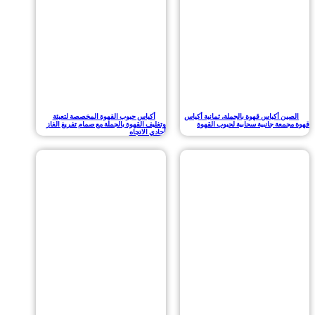
 أكياس قهوة بالجملة، ثمانية أكياس
أكياس حبوب القهوة المخصصة لتعبئة
عة جانبية سحابية لحبوب القهوة
وتغليف القهوة بالجملة مع صمام تفريغ الغاز
أحادي الاتجاه