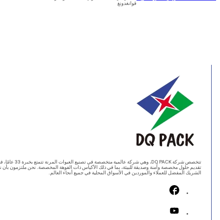
قوانغدونغ
تتخصص شركة DQ PACK، وهي شركة عالمية متخصصة في تصنيع العبوات المرنة تتمتع بخبرة 33 عامًا، في
قديم حلول مخصصة وآمنة وصديقة للبيئة، بما في ذلك الأكياس ذات الفوهة المخصصة. نحن ملتزمون بأن نكون
لشريك المفضل للعملاء والموردين في الأسواق المحلية في جميع أنحاء العالم.