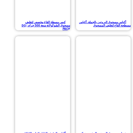
س مسحوق البروتين بالجملة، أكياس
كيس مسطح القاع مخصص لتغليف
لقاع لتغليف المسحوق
مسحوق الشوكولاتة سعة 500 جرام | DQ
PACK