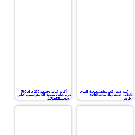
صنبور قائم لتغليف مسحوق الشاي
أكياس غذائية مخصصة 250 جرام 500
حقيبة دويباك صديقة للثلاجة
جرام لتغليف مسحوق الكاسترد، مصنع أكياس
الوقوف -DQ PACK