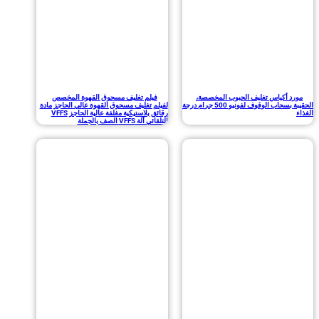
 أكياس تغليف الحبوب المخصصة،
فيلم تغليف مسحوق القهوة المخصص
الحقيبة بسحاب الوقوف لفونيو 500 جرام درجة
لفيلم تغليف مسحوق القهوة عالي الحاجز مادة
رقائق بلاستيكية مغلفة عالية الحاجز VFFS
التلقائي آلة VFFS الصف بالجملة