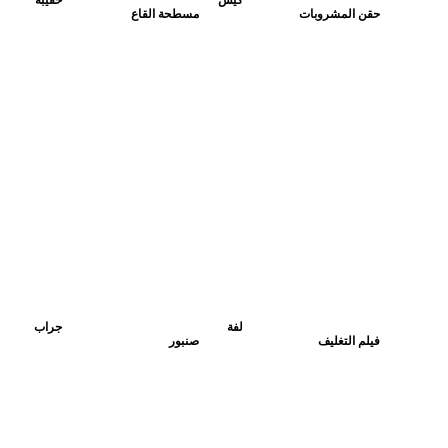
كيس
حقيبة
حقن المشروبات
مسطحة القاع
لفة
جراب
فيلم التغليف
صنبور