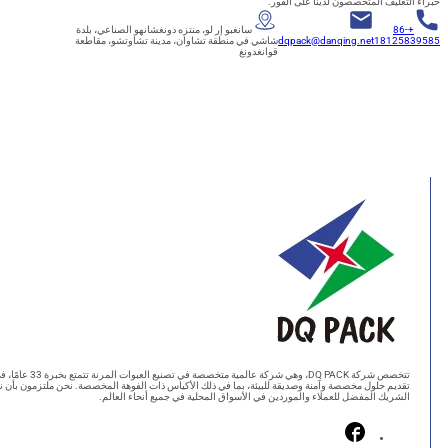
تغليف المتخصصون لدينا على الفور.
+86
سانغبو إر لو، منتزه دونغشانهو الصناعي، بلدة
18125
dqpack@danqing.net
شاشي في منطقة تشاوان، مدينة تشاوتشو، مقاطعة
قوانغدونغ
تتخصص شركة DQ PACK، وهي شركة عالمية متخصصة في تصنيع العبوات المرنة تتمتع بخبرة 33 عامًا، في
قديم حلول مخصصة وآمنة وصديقة للبيئة، بما في ذلك الأكياس ذات الفوهة المخصصة. نحن ملتزمون بأن نكون
لشريك المفضل للعملاء والموردين في الأسواق المحلية في جميع أنحاء العالم.