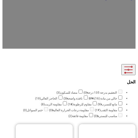
ا شركة متخصصة في تعبئة وتغليف مساحيق الأغذية، فإننا نهدف إلى توفير حلول تغليف
الأغذية المتميزة لمسحوق الحليب ومسحوق القهوة ومسحوق الشاي ومسحوق البروتين
من الأغذية الجافة. تتكون حلولنا الخاصة بتغليف المساحيق الغذائية ذات العلامات التجارية
نا من أكياس قائمة وأكياس بسحاب قابلة لإعادة الإغلاق وأكياس غشاء حاجز متعدد الطبقات
د من الدرجة الغذائية مع أداء ختم ممتاز، كما نقدم أيضًا خدمات تصنيع المعدات الأصلية/
حسب الطلب لتلبية احتياجاتك من العلامات التجارية والوظائف الخاصة بك. سواءً كانت عبوة
ة أو عبوة ضخمة، يمكننا تزويد السوق الخاص بك بعبوات آمنة ومأمونة وجذابة المظهر.
التعقيم بدرجة 135 درجة
(0)
مضاد للسكون
(3)
خالي من مادة BPA
(16)
نافذة واضحة
(3)
الحاجز العالي
(19)
مانع للتسرب
(9)
مقاوم للرطوبة
(18)
مقاومة الزيت
(8)
مقاومة الثقب
(17)
مقاومة درجات الحرارة العالية
(0)
ختم السوائل
(0)
مناسب للبسترة
(0)
مقاومة فائقة
(2)