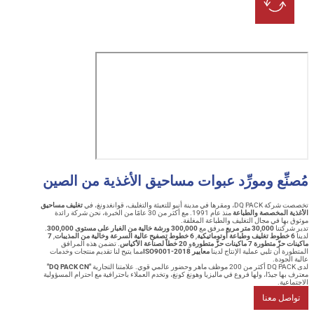
ِّع ومورِّد عبوات مساحيق الأغذية من الصين
نبو للتعبئة والتغليف، قوانغدونغ، في
تغليف مساحيق
المخصصة والطباعة
منذ عام 1991. مع أكثر من 30 عامًا من الخبرة، نحن شركة رائدة
ا في مجال التغليف والطباعة المغلفة.
تنا
30,000 متر مربع
مرفق مع
300,000 ورشة خالية من الغبار على مستوى 300,000
.
,
6 خطوط تصفيح عالية السرعة وخالية من المذيبات
,
7
ة 7 ماكينات حزّ متطورة
و
20 خطاً لصناعة الأكياس
. تضمن هذه المرافق
أن تلبي عملية الإنتاج لدينا
معايير ISO9001-2018
مما يتيح لنا تقديم منتجات وخدمات
ودة.
"DQ PACK CN"
 جيدًا، ولها فروع في ماليزيا وهونغ كونغ، وتخدم العملاء باحترافية مع احترام المسؤولية
ة.
ل معنا