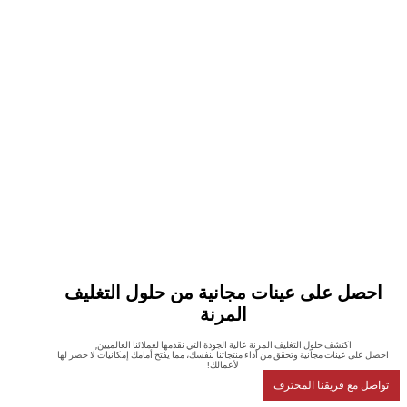
صل على عينات مجانية من حلول التغليف
المرنة
اكتشف حلول التغليف المرنة عالية الجودة التي نقدمها لعملائنا العالميين,
على عينات مجانية وتحقق من أداء منتجاتنا بنفسك، مما يفتح أمامك إمكانيات لا حصر لها
لأعمالك!
ل مع فريقنا المحترف