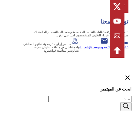
اصل معنا
ل بنا لمشاركة متطلبات التغليف المخصصة ومخططات التصميم الخاصة بك،
تواصل معك خبراء التغليف المتخصصون لدينا على الفور.
+86-
سانغبو إر لو، منتزه دونغشانهو الصناعي،
18125839
dqpack@danqing.net
بلدة شاشي في منطقة تشاوان، مدينة
تشاوتشو، مقاطعة قوانغدونغ
 عن المهتمين