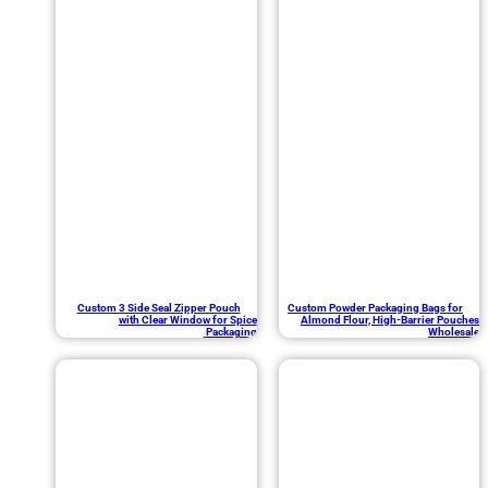
Custom 3 Side Seal Zipper Pouch
Custom Powder Packaging Bags
with Clear Window for Spice
Almond Flour, High-Barrier 
Packaging
Wh