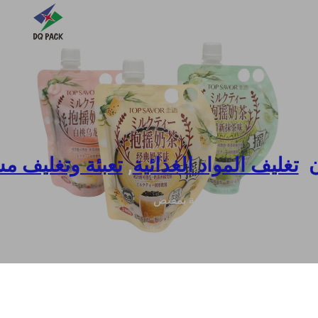
ن
,
تغليف المواد الغذائية
,
تعبئة وتغليف م
قيبة دويباك صديقة للثلاجة بمقبض