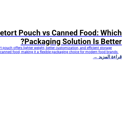
etort Pouch vs Canned Food: Which
Packaging Solution Is Better?
rt pouch offers lighter weight, better customization, and efficient storage
canned food, making it a flexible packaging choice for modern food brands.
قراءة المزيد →
 vs Canned Food: How Should Food Brands Choose the Most Suitable
lution? For food manufacturers and brands, packaging choices not only
ct appearance but also directly…