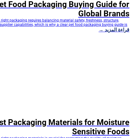
et Food Packaging Buying Guide for
Global Brands
right packaging requires balancing material safety, freshness, structure,
 supplier capabilities, which is why a clear pet food packaging buying guide is
قراءة المزيد →
th over 33 years of expertise, DQ PACK is a leading flexible packaging
 providing end-to-end customized pouch solutions—from material selection
embly. This buying guide helps global…
st Packaging Materials for Moisture
Sensitive Foods