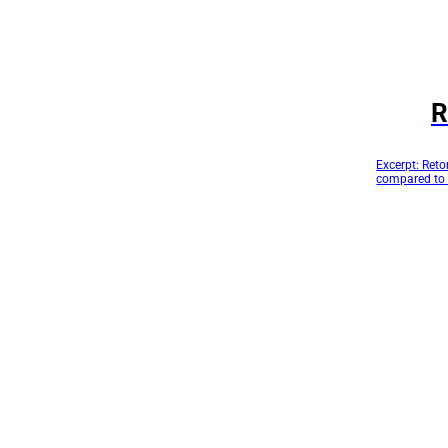
R
Excerpt: Reto
compared to 
Retort Pouch
Packaging So
affect produ