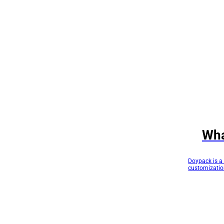
Wha
Doypack is a 
customization
leading manuf
performance 
Doypack’s be