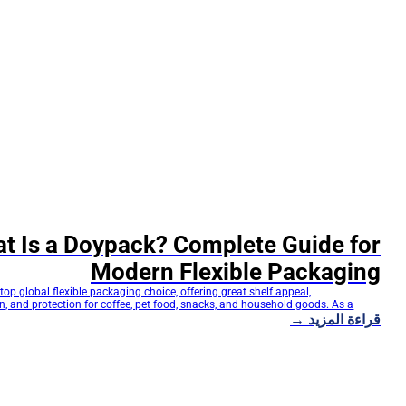
t Is a Doypack? Complete Guide for
Modern Flexible Packaging
top global flexible packaging choice, offering great shelf appeal,
, and protection for coffee, pet food, snacks, and household goods. As a
قراءة المزيد →
acturer with 33+ years of expertise, DQ PACK delivers innovative, high-
pouch solutions from material selection to assembly. This guide covers
nefits, applications, and options to help you…