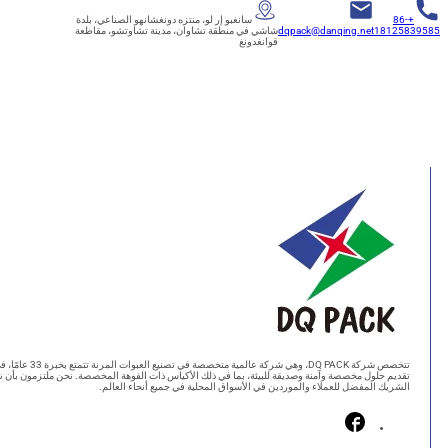
+86
سانغبو إر لو، منتزه دونغشانهو الصناعي، بلدة
18125
dqpack@danqing.net
شاشي في منطقة تشاوان، مدينة تشاوتشو، مقاطعة
قوانغدونغ
تتخصص شركة DQ PACK، وهي شركة عالمية متخصصة في تصنيع العبوات المرنة تتمتع بخبرة 33 عامًا، في
قديم حلول مخصصة وآمنة وصديقة للبيئة، بما في ذلك الأكياس ذات الفوهة المخصصة. نحن ملتزمون بأن نكون
لشريك المفضل للعملاء والموردين في الأسواق المحلية في جميع أنحاء العالم.