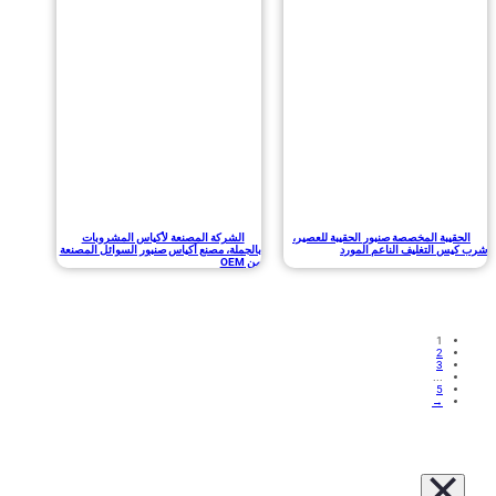
بة المخصصة صنبور الحقيبة للعصير،
الشركة المصنعة لأكياس المشروبات
التغليف الناعم المورد
بالجملة، مصنع أكياس صنبور السوائل المصنعة
من OEM
1
2
3
...
5
→