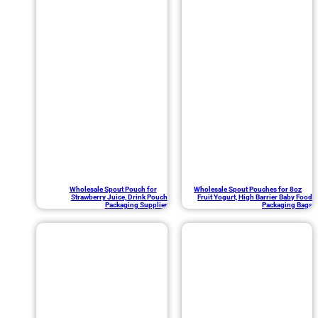
Wholesale Spout Pouch for
Wholesale Spout Pouches for
Strawberry Juice, Drink Pouch
Fruit Yogurt, High Barrier B
Packaging Supplier
Packagi