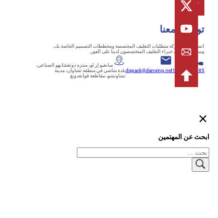
اصل معنا
ل بنا لمشاركة متطلبات التغليف المخصصة ومخططات التصميم الخاصة بك،
تواصل معك خبراء التغليف المتخصصون لدينا على الفور.
+86-
سانغبو إر لو، منتزه دونغشانهو الصناعي،
18125839
dqpack@danqing.net
بلدة شاشي في منطقة تشاوان، مدينة
تشاوتشو، مقاطعة قوانغدونغ
 عن المهتمين