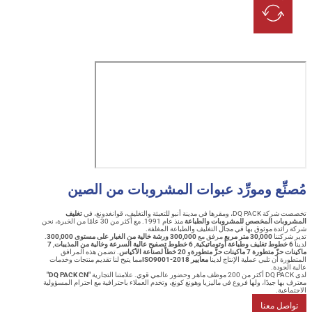
ِّع ومورِّد عبوات المشروبات من الصين
نبو للتعبئة والتغليف، قوانغدونغ، في
تغليف
ات المخصص للمشروبات والطباعة
منذ عام 1991. مع أكثر من 30 عامًا من الخبرة، نحن
دة موثوق بها في مجال التغليف والطباعة المغلفة.
تنا
30,000 متر مربع
مرفق مع
300,000 ورشة خالية من الغبار على مستوى 300,000
.
,
6 خطوط تصفيح عالية السرعة وخالية من المذيبات
,
7
ة 7 ماكينات حزّ متطورة
و
20 خطاً لصناعة الأكياس
. تضمن هذه المرافق
أن تلبي عملية الإنتاج لدينا
معايير ISO9001-2018
مما يتيح لنا تقديم منتجات وخدمات
ودة.
"DQ PACK CN"
 جيدًا، ولها فروع في ماليزيا وهونغ كونغ، وتخدم العملاء باحترافية مع احترام المسؤولية
ة.
ل معنا