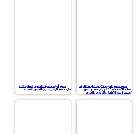
مصنع الصين لأكياس الفوهة القابلة
مصنع أكياس تغليف العصير السائبة 200
لإعادة الاستخدام 105 جرام، مصنع الصين
مل، مصنع أكياس تغليف العصير السائبة
ذية الأطفال بالزبادي والفواكه