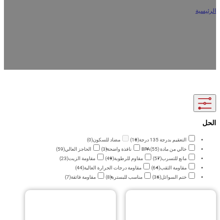
ة
/
تغليف المشروبات
Elevate your drink brand with custom printed beverage packaging. We manufactu
grade, leak-proof spout pouches and liquid bags with FDA compliance. Enjoy fa
direct pricing, low MOQ, and full OEM/ODM support for your custom orders
التعقيم بدرجة 135 درجة
(10)
مضاد للسكون
(0)
خالي من مادة BPA
(55)
نافذة واضحة
(3)
الحاجز العالي
(59)
مانع للتسرب
(57)
مقاوم للرطوبة
(49)
مقاومة الزيت
(23)
مقاومة الثقب
(64)
مقاومة درجات الحرارة العالية
(44)
ختم السوائل
(36)
مناسب للبسترة
(8)
مقاومة فائقة
(7)