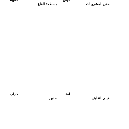
كيس
حقيبة
حقن المشروبات
مسطحة القاع
لفة
جراب
فيلم التغليف
صنبور