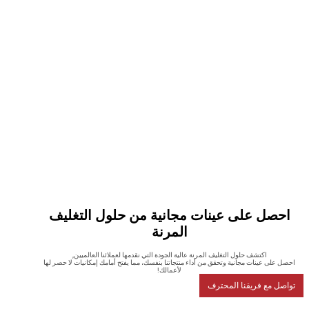
صل على عينات مجانية من حلول التغليف
المرنة
اكتشف حلول التغليف المرنة عالية الجودة التي نقدمها لعملائنا العالميين,
على عينات مجانية وتحقق من أداء منتجاتنا بنفسك، مما يفتح أمامك إمكانيات لا حصر لها
لأعمالك!
ل مع فريقنا المحترف