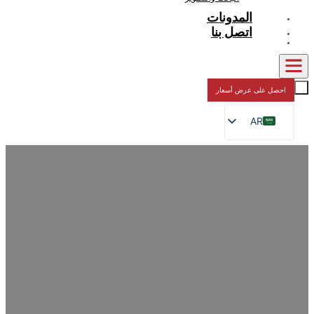
المدونات
اتصل بنا
حصل على عرض أسعار
AR
EN
FR
DE
RU
ES
JA
Custom Beverage Packaging | OE
Spout Pouch & Liquid Bags Supplie