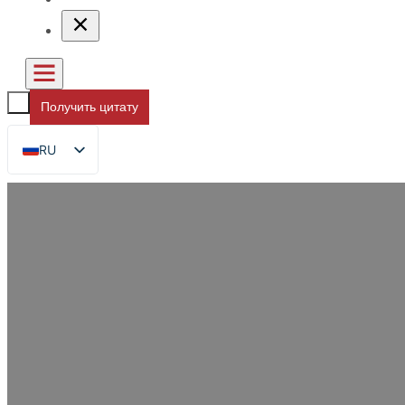
Получить цитату
RU
EN
FR
DE
ES
AR
JA