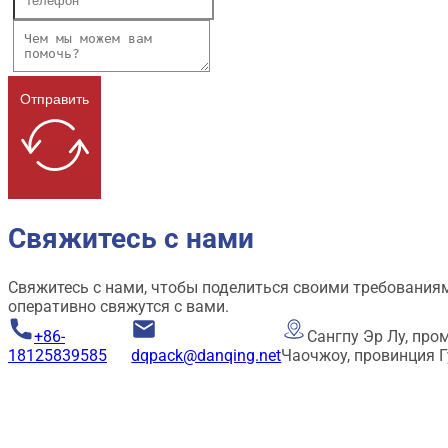
Отправить
Свяжитесь с нами
Свяжитесь с нами, чтобы поделиться своими требованиям
оперативно свяжутся с вами.
+86-
Сангпу Эр Лу, про
18125839585
dqpack@danqing.net
Чаочжоу, провинция 