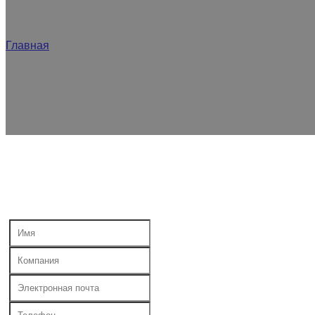
Главная
/
Связаться с
Пусть DQ PACK станет для вас главным источником инд
гибкой упаковки, обратитесь к нашим экспертам-кон