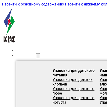
Перейти к основному содержанию
Перейти к нижнему ко
Главная
Продукция
Упаковка для детского
Упа
питания
нап
Упаковка для детских
Упа
хлопьев
алк
Упаковка для детского
Упа
пюре
мол
Упаковка для детского
Упа
йогурта
Упа