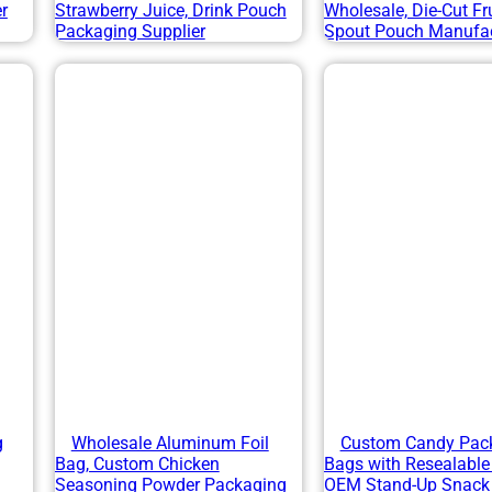
er
Strawberry Juice, Drink Pouch
Wholesale, Die-Cut Fr
Packaging Supplier
Spout Pouch Manufac
g
Wholesale Aluminum Foil
Custom Candy Pac
Bag, Custom Chicken
Bags with Resealable 
Seasoning Powder Packaging
OEM Stand-Up Snack