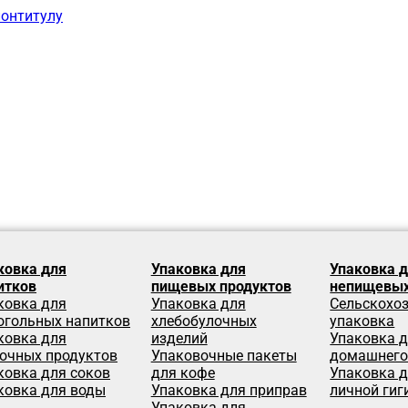
лонтитулу
ковка для
Упаковка для
Упаковка 
итков
пищевых продуктов
непищевых
ковка для
Упаковка для
Сельскохо
огольных напитков
хлебобулочных
упаковка
ковка для
изделий
Упаковка 
очных продуктов
Упаковочные пакеты
домашнего
ковка для соков
для кофе
Упаковка д
ковка для воды
Упаковка для приправ
личной гиг
Упаковка для