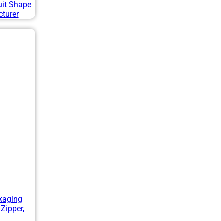
uit Shape
turer
kaging
Zipper,