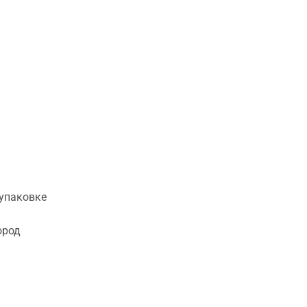
 упаковке
ород