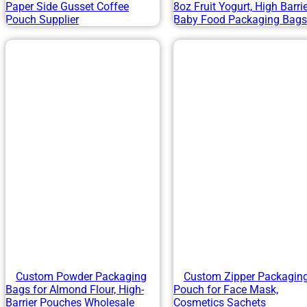
Paper Side Gusset Coffee
8oz Fruit Yogurt, High Barri
Pouch Supplier
Baby Food Packaging Bags
Custom Powder Packaging
Custom Zipper Packagin
Bags for Almond Flour, High-
Pouch for Face Mask,
Barrier Pouches Wholesale
Cosmetics Sachets