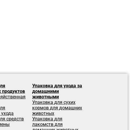
для
Упаковка для ухода за
 продуктов
домашними
зяйственная
животными
Упаковка для сухих
для
кормов для домашних
 ухода
животных
ля средств
Упаковка для
иены
лакомств для
домашних животных