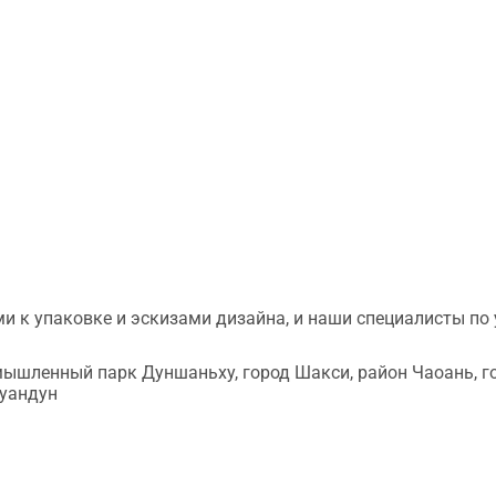
и к упаковке и эскизами дизайна, и наши специалисты по
мышленный парк Дуншаньху, город Шакси, район Чаоань, г
Гуандун