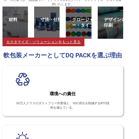
供いたします。
材料
寸法・仕様
クロージャ
デザイン＆
ー・タイプ
印刷
カスタマイズ・ソリューションをもっと見る
軟包装メーカーとしてDQ PACKを選ぶ理由
環境への責任
30万人クラスのダストフリー作業場と、VOC排出を削減するRTO技
術を備えている。