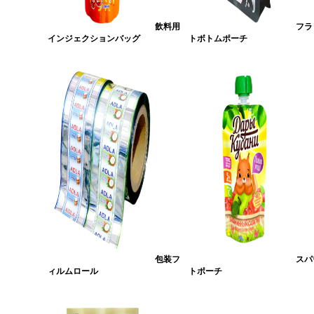
飲料用
フラ
インジェクションバッグ
トボトムポーチ
包装フ
スパ
ィルムロール
トポーチ