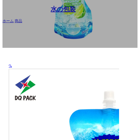
AR
水の包装
ホーム
/
商品
/
OEM の習慣は口の製造者、Doypack BPA フリーの印刷され
たロゴの液体の口の袋の袋が付いている袋に水をまきます
🔍