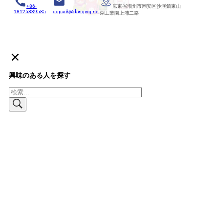
+86-
広東省潮州市潮安区沙渓鎮東山
18125839585
dqpack@danqing.net
湖工業園上浦二路
興味のある人を探す
検
索