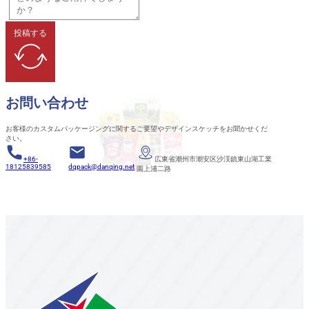
投稿する
お問い合わせ
お客様のカスタムパッケージングに関するご要望やデザインスケッチをお聞かせくだ
さい。
+86-
広東省潮州市潮安区沙渓鎮東山湖工業
18125839585
dqpack@danqing.net
園上浦二路