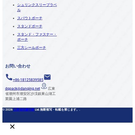
シュリンクスリーブラベ
ル
スパウトポーチ
スタンドポーチ
スタンド・ファスナー・
ポーチ
三方シールポーチ
お問い合わせ
+86-18125839585
dqpack@danqing.net
広東
省潮州市潮安区沙渓鎮東山湖工
業園上浦二路
© 2026
広東省段慶印刷
Ltd.無断複写・転載を禁じます。.