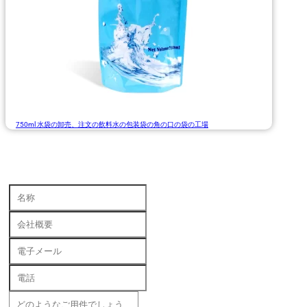
750ml 水袋の卸売、注文の飲料水の包装袋の角の口の袋の工場