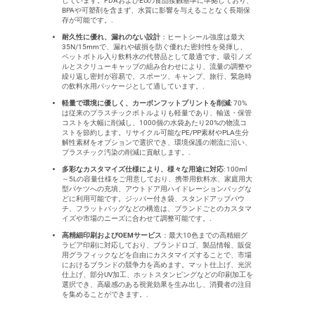
しています。FDAおよびEUの食品接触基準に準拠しており、
BPAや可塑剤を含まず、水質に影響を与えることなく長期保
存が可能です。.
耐久性に優れ、漏れのない設計
：ヒートシール強度は最大
35N/15mmで、漏れや破損を防ぐ優れた密封性を発揮し、
ペットボトル入り飲料水の代替品として最適です。吸引ノズ
ルとスクリューキャップの組み合わせにより、流量の調整や
繰り返し密封が容易で、スポーツ、キャンプ、旅行、緊急時
の飲料水用パッケージとして適しています。.
軽量で環境に優しく、カーボンフットプリントを削減
: 70%
は従来のプラスチックボトルよりも軽量であり、輸送・保管
コストを大幅に削減し、1000個の水袋あたり20%の物流コ
ストを節約します。リサイクル可能なPE/PP素材やPLA生分
解性素材をオプションで選択でき、環境保護の潮流に沿い、
プラスチック汚染の削減に貢献します。.
多彩なカスタマイズ仕様により、様々な用途に対応
: 100ml
～5Lの容量仕様をご用意しており、携帯用飲料水、家庭用大
型バケツへの充填、アウトドア用ハイドレーションバッグな
どに利用可能です。ジッパー付き袋、スタンドアップパウ
チ、フラットバッグなどの構造は、ブランドごとのカスタマ
イズや市場のニーズに合わせて調整可能です。.
高精細印刷およびOEMサービス
：最大10色までの高精細グ
ラビア印刷に対応しており、ブランドロゴ、製品情報、販促
用グラフィックなどを自由にカスタマイズすることで、市場
におけるブランドの競争力を高めます。マット仕上げ、光沢
仕上げ、部分UV加工、ホットスタンピングなどの印刷加工を
選択でき、高級感のある視覚効果を生み出し、消費者の注目
を集めることができます。.