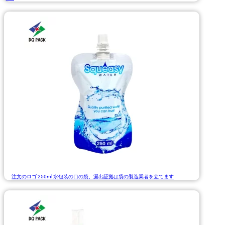
注文のロゴ 250ml 水包装の口の袋、漏出証拠は袋の製造業者を立てます