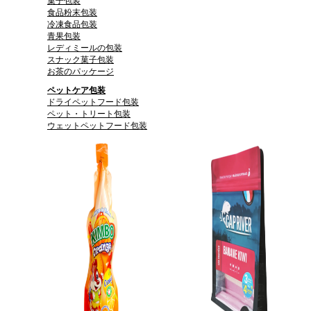
菓子包装
食品粉末包装
冷凍食品包装
青果包装
レディミールの包装
スナック菓子包装
お茶のパッケージ
ペットケア包装
ドライペットフード包装
ペット・トリート包装
ウェットペットフード包装