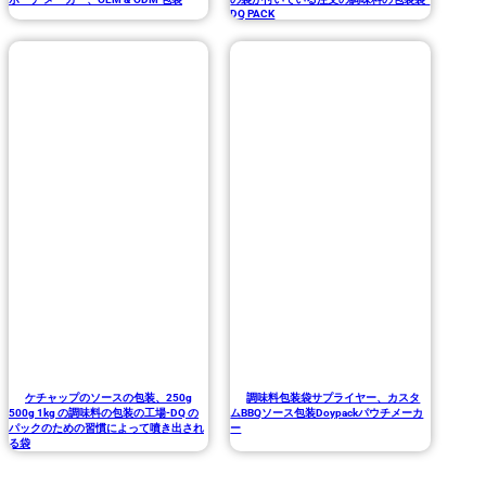
DQ PACK
ケチャップのソースの包装、250g
調味料包装袋サプライヤー、カスタ
500g 1kg の調味料の包装の工場-DQ の
ムBBQソース包装Doypackパウチメーカ
パックのための習慣によって噴き出され
ー
る袋