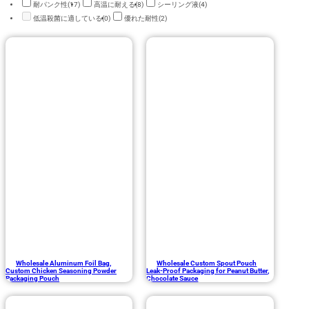
耐パンク性
(17)
高温に耐える
(8)
シーリング液
(4)
低温殺菌に適している
(0)
優れた耐性
(2)
Wholesale Aluminum Foil Bag,
Wholesale Custom Spout Pouch
Custom Chicken Seasoning Powder
Leak-Proof Packaging for Peanut Butter,
Packaging Pouch
Chocolate Sauce