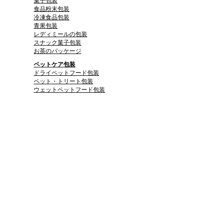
菓子包装
食品粉末包装
冷凍食品包装
青果包装
レディミールの包装
スナック菓子包装
お茶のパッケージ
ペットケア包装
ドライペットフード包装
ペット・トリート包装
ウェットペットフード包装