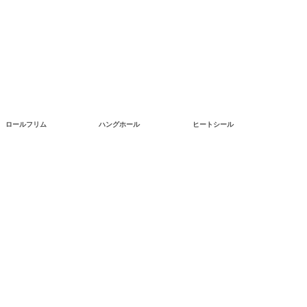
ロールフリム
ハングホール
ヒートシール