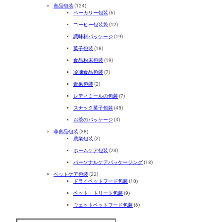
食品包装
(124)
ベーカリー包装
(6)
コーヒー包装袋
(12)
調味料パッケージ
(19)
菓子包装
(18)
食品粉末包装
(19)
冷凍食品包装
(7)
青果包装
(2)
レディミールの包装
(7)
スナック菓子包装
(45)
お茶のパッケージ
(4)
非食品包装
(38)
農業包装
(2)
ホームケア包装
(23)
パーソナルケアパッケージング
(13)
ペットケア包装
(22)
ドライペットフード包装
(10)
ペット・トリート包装
(9)
ウェットペットフード包装
(6)