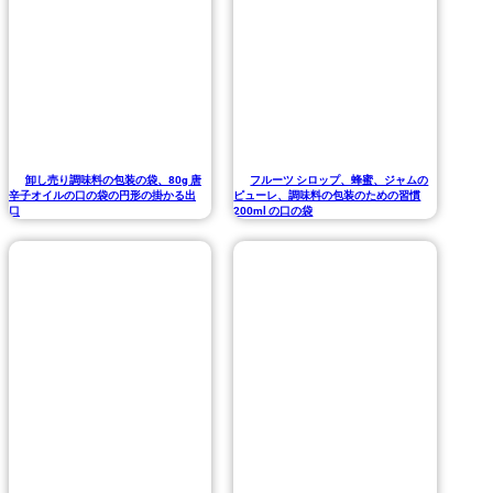
卸し売り調味料の包装の袋、80g 唐
フルーツ シロップ、蜂蜜、ジャムの
辛子オイルの口の袋の円形の掛かる出
ピューレ、調味料の包装のための習慣
口
200ml の口の袋