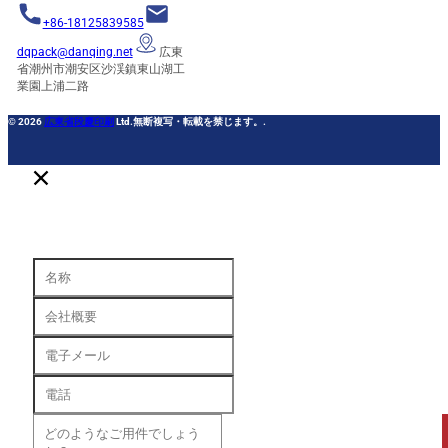
+86-18125839585
dqpack@danqing.net
広東
省潮州市潮安区沙渓鎮東山湖工
業園上浦二路
© 2026
広東省段慶印刷
Ltd.無断複写・転載を禁じます。.