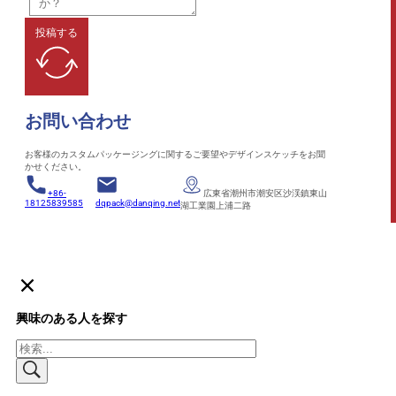
投稿する
お問い合わせ
お客様のカスタムパッケージングに関するご要望やデザインスケッチをお聞
かせください。
+86-
広東省潮州市潮安区沙渓鎮東山
18125839585
dqpack@danqing.net
湖工業園上浦二路
興味のある人を探す
検
索