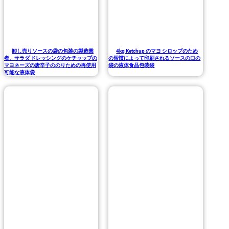
卸し売りソースの袋の包装の製造業
4kg Ketchup のマヨ シロップのため
者、サラダ ドレッシングのケチャップの
の習慣によって印刷されるソースの口の
マヨネーズの唐辛子ののりための再使用
袋の液体食品包装袋
可能な液体袋