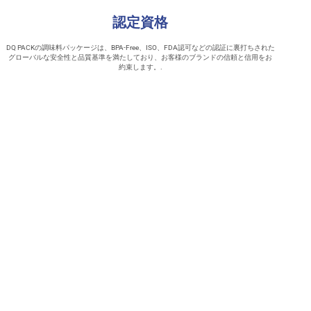
認定資格
DQ PACKの調味料パッケージは、BPA-Free、ISO、FDA認可などの認証に裏打ちされた
グローバルな安全性と品質基準を満たしており、お客様のブランドの信頼と信用をお
約束します。.