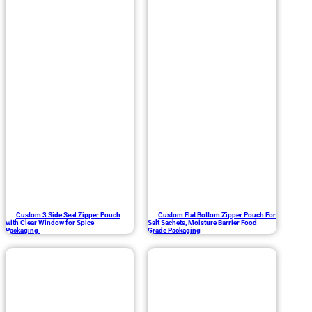
Custom 3 Side Seal Zipper Pouch
Custom Flat Bottom Zipper Pouch For
with Clear Window for Spice
Salt Sachets, Moisture Barrier Food
Packaging
Grade Packaging