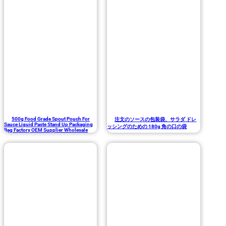
500g Food Grade Spout Pouch For
注文のソースの包装袋、サラダ ドレ
Sauce Liquid Paste Stand Up Packaging
ッシングのための 180g 角の口の袋
Bag Factory OEM Supplier Wholesale