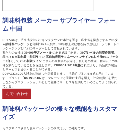
調味料包装 メーカー サプライヤー フォー
ム 中国
DQ PACKは、広東省安武パッキングタウンに本社を置き、広東省を拠点とする
カスタ
ム調味料パッケージと印刷
1991年創業。30年以上の経験を持つ当社は、ラミネートパ
ッケージングと印刷のリーダーとして信頼されています。
私たちの会社は
30,000平方メートル
のある施設である。
30万レベルの無塵作業場
.
我々は
6 自動包装・印刷ライン
,
高速無溶剤ラミネーションライン6本
,
先進のスリッタ
ー7台
そして
20の製袋ライン
.これらの最新鋭の設備は、私たちの生産工程が以下の条
件を満たしていることを保証します。
ISO9001-2018規格
これにより、高品質の製品
とサービスを提供することができる。
DQ PACKは200人以上の熟練した従業員を擁し、世界的に強い存在感を示していま
す。ブランド
「DQ PACK CN
は、マレーシアと香港に支店を構え、社会的責任を果た
しながらプロフェッショナルとして顧客にサービスを提供していることでよく知られ
ている。
お問い合わせ
調味料パッケージの様々な機能をカスタマ
イズ
カスタマイズされた食用パッケージの構成は以下の通りです。