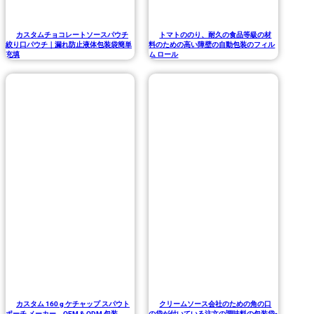
カスタムチョコレートソースパウチ
トマトののり、耐久の食品等級の材
絞り口パウチ｜漏れ防止液体包装袋簡単
料のための高い障壁の自動包装のフィル
充填
ム ロール
カスタム 160 g ケチャップ スパウト
クリームソース会社のための角の口
ポーチ メーカー、OEM & ODM 包装
の袋が付いている注文の調味料の包装袋-