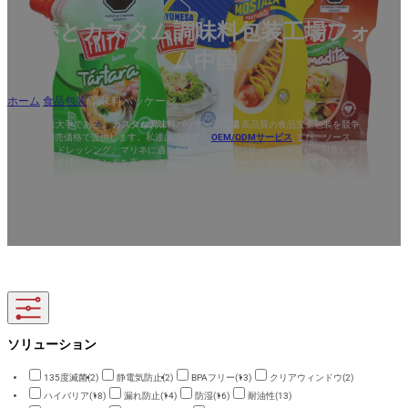
AR
卸売とカスタム調味料包装工場フォー
ム中国
ホーム
/
食品包装
/
調味料パッケージ
DQ PACKは大手である。
カスタム調味料パッケージ工場
高品質の食品安全包装を競争
力のある卸売価格で提供します。私達は提供する
OEM/ODMサービス
, また、ソース、
スパイス、ドレッシング、マリネに適した汎用性の高いソリューションもご用意して
います。お客様のブランドを高め、グローバルスタンダードに適合する、信頼性の高
いカスタマイズ可能なパッケージングをご提供いたします。.
ソリューション
135度滅菌
(2)
静電気防止
(2)
BPAフリー
(13)
クリアウィンドウ
(2)
ハイバリア
(18)
漏れ防止
(14)
防湿
(16)
耐油性
(13)