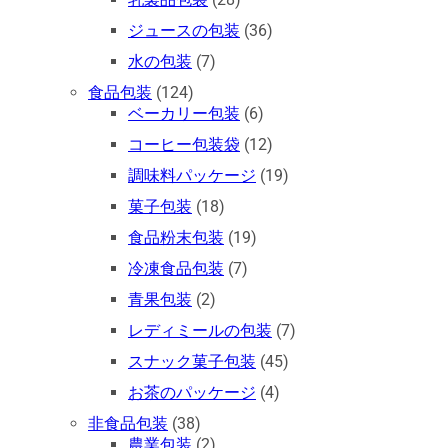
ジュースの包装
(36)
水の包装
(7)
食品包装
(124)
ベーカリー包装
(6)
コーヒー包装袋
(12)
調味料パッケージ
(19)
菓子包装
(18)
食品粉末包装
(19)
冷凍食品包装
(7)
青果包装
(2)
レディミールの包装
(7)
スナック菓子包装
(45)
お茶のパッケージ
(4)
非食品包装
(38)
農業包装
(2)