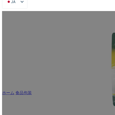
JA
EN
FR
DE
RU
ES
AR
カ
ホーム
/
食品包装
/
青果包装
新鮮さと耐久性のために設計されたカスタムソリューション
や野菜のパッケージング、OE