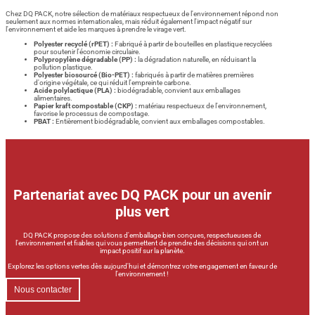
Chez DQ PACK, notre sélection de matériaux respectueux de l'environnement répond non
seulement aux normes internationales, mais réduit également l'impact négatif sur
l'environnement et aide les marques à prendre le virage vert.
Polyester recyclé (rPET) :
Fabriqué à partir de bouteilles en plastique recyclées
pour soutenir l'économie circulaire.
Polypropylène dégradable (PP) :
la dégradation naturelle, en réduisant la
pollution plastique.
Polyester biosourcé (Bio-PET) :
fabriqués à partir de matières premières
d'origine végétale, ce qui réduit l'empreinte carbone.
Acide polylactique (PLA) :
biodégradable, convient aux emballages
alimentaires.
Papier kraft compostable (CKP) :
matériau respectueux de l'environnement,
favorise le processus de compostage.
PBAT :
Entièrement biodégradable, convient aux emballages compostables.
Partenariat avec DQ PACK pour un avenir
plus vert
DQ PACK propose des solutions d'emballage bien conçues, respectueuses de
l'environnement et fiables qui vous permettent de prendre des décisions qui ont un
impact positif sur la planète.
Explorez les options vertes dès aujourd'hui et démontrez votre engagement en faveur de
l'environnement !
Nous contacter