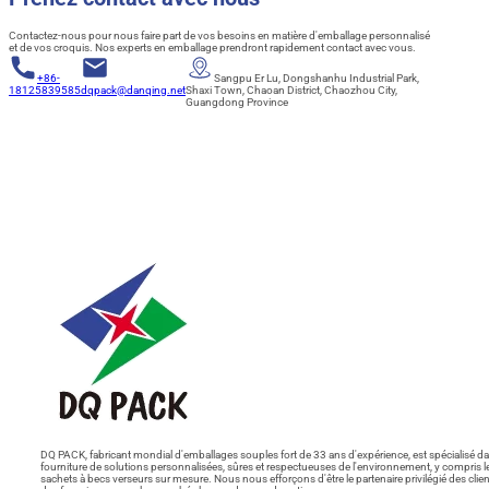
Contactez-nous pour nous faire part de vos besoins en matière d'emballage personnalisé
et de vos croquis. Nos experts en emballage prendront rapidement contact avec vous.
+86-
Sangpu Er Lu, Dongshanhu Industrial Park,
18125839585
dqpack@danqing.net
Shaxi Town, Chaoan District, Chaozhou City,
Guangdong Province
DQ PACK, fabricant mondial d'emballages souples fort de 33 ans d'expérience, est spécialisé da
fourniture de solutions personnalisées, sûres et respectueuses de l'environnement, y compris l
sachets à becs verseurs sur mesure. Nous nous efforçons d'être le partenaire privilégié des clien