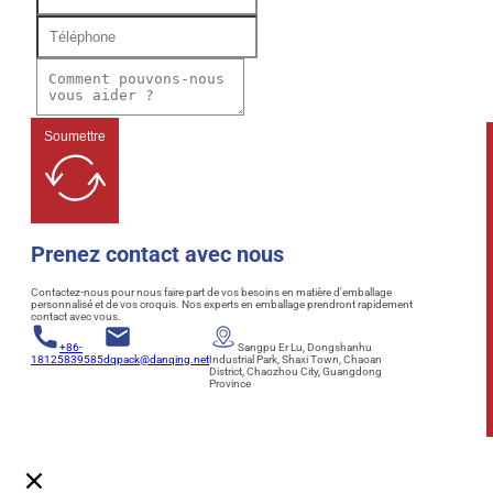
Soumettre
Prenez contact avec nous
Contactez-nous pour nous faire part de vos besoins en matière d'emballage
personnalisé et de vos croquis. Nos experts en emballage prendront rapidement
contact avec vous.
+86-
Sangpu Er Lu, Dongshanhu
18125839585
dqpack@danqing.net
Industrial Park, Shaxi Town, Chaoan
District, Chaozhou City, Guangdong
Province