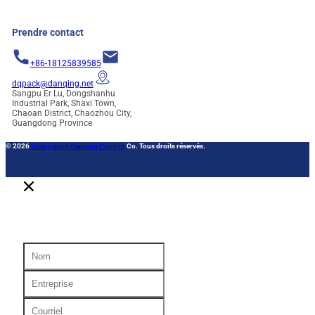
Prendre contact
+86-18125839585
dqpack@danqing.net
Sangpu Er Lu, Dongshanhu
Industrial Park, Shaxi Town,
Chaoan District, Chaozhou City,
Guangdong Province
© 2026
Guangdong Danqing Printing
Co. Tous droits réservés.