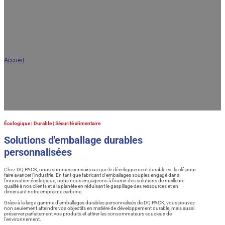
AR
JA
Emballages flexibles verts et durables
Accueil
/
Emballage durable
DQ PACK s'engage à créer des solutions d'emballage flexible durables et respectueuses
de l'environnement et à fournir des produits verts de haute qualité à ses clients dans le
monde entier.
Écologique | Durable | Sécurité alimentaire
Solutions d'emballage durables
personnalisées
Chez DQ PACK, nous sommes convaincus que le développement durable est la clé pour
faire avancer l'industrie. En tant que fabricant d'emballages souples engagé dans
l'innovation écologique, nous nous engageons à fournir des solutions de meilleure
qualité à nos clients et à la planète en réduisant le gaspillage des ressources et en
diminuant notre empreinte carbone.
Grâce à la large gamme d'emballages durables personnalisés de DQ PACK, vous pouvez
non seulement atteindre vos objectifs en matière de développement durable, mais aussi
préserver parfaitement vos produits et attirer les consommateurs soucieux de
l'environnement.