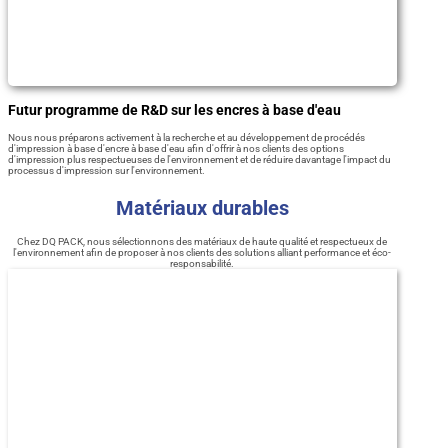
Futur programme de R&D sur les encres à base d'eau
Nous nous préparons activement à la recherche et au développement de procédés
d'impression à base d'encre à base d'eau afin d'offrir à nos clients des options
d'impression plus respectueuses de l'environnement et de réduire davantage l'impact du
processus d'impression sur l'environnement.
Matériaux durables
Chez DQ PACK, nous sélectionnons des matériaux de haute qualité et respectueux de
l'environnement afin de proposer à nos clients des solutions alliant performance et éco-
responsabilité.