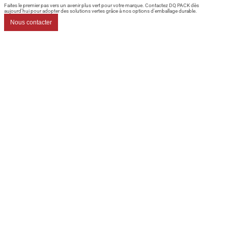
Faites le premier pas vers un avenir plus vert pour votre marque. Contactez DQ PACK dès
aujourd'hui pour adopter des solutions vertes grâce à nos options d'emballage durable.
Nous contacter