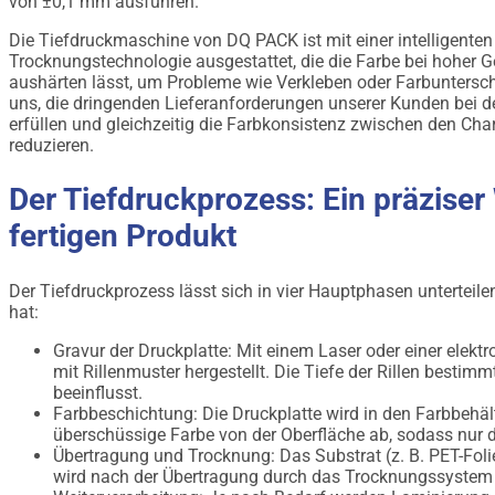
von ±0,1 mm ausführen.
Die Tiefdruckmaschine von DQ PACK ist mit einer intelligente
Trocknungstechnologie ausgestattet, die die Farbe bei hoher G
aushärten lässt, um Probleme wie Verkleben oder Farbunterschi
uns, die dringenden Lieferanforderungen unserer Kunden bei 
erfüllen und gleichzeitig die Farbkonsistenz zwischen den Cha
reduzieren.
Der Tiefdruckprozess: Ein präzise
fertigen Produkt
Der Tiefdruckprozess lässt sich in vier Hauptphasen unterteile
hat:
Gravur der Druckplatte: Mit einem Laser oder einer elekt
mit Rillenmuster hergestellt. Die Tiefe der Rillen bestim
beeinflusst.
Farbbeschichtung: Die Druckplatte wird in den Farbbehälte
überschüssige Farbe von der Oberfläche ab, sodass nur die
Übertragung und Trocknung: Das Substrat (z. B. PET-Folie
wird nach der Übertragung durch das Trocknungssystem 