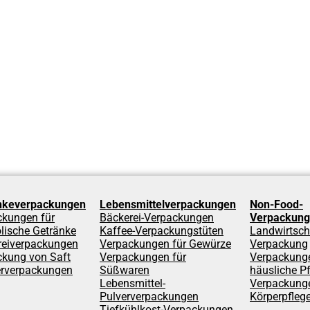
nkeverpackungen
Lebensmittelverpackungen
Non-Food-
ckungen für
Bäckerei-Verpackungen
Verpackun
lische Getränke
Kaffee-Verpackungstüten
Landwirtsch
reiverpackungen
Verpackungen für Gewürze
Verpackung
ckung von Saft
Verpackungen für
Verpackunge
rverpackungen
Süßwaren
häusliche Pf
Lebensmittel-
Verpackunge
Pulververpackungen
Körperpfleg
Tiefkühlkost-Verpackungen