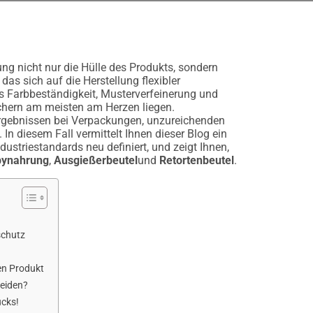
 nicht nur die Hülle des Produkts, sondern
as sich auf die Herstellung flexibler
ss Farbbeständigkeit, Musterverfeinerung und
uchern am meisten am Herzen liegen.
gebnissen bei Verpackungen, unzureichenden
In diesem Fall vermittelt Ihnen dieser Blog ein
dustriestandards neu definiert, und zeigt Ihnen,
bynahrung
,
Ausgießerbeutel
und
Retortenbeutel
.
schutz
en Produkt
heiden?
ucks!