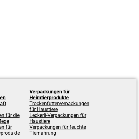
Verpackungen für
gen
Heimtierprodukte
aft
Trockenfutterverpackungen
für Haustiere
n für die
Leckerli-Verpackungen für
lege
Haustiere
n für
Verpackungen für feuchte
eprodukte
Tiernahrung