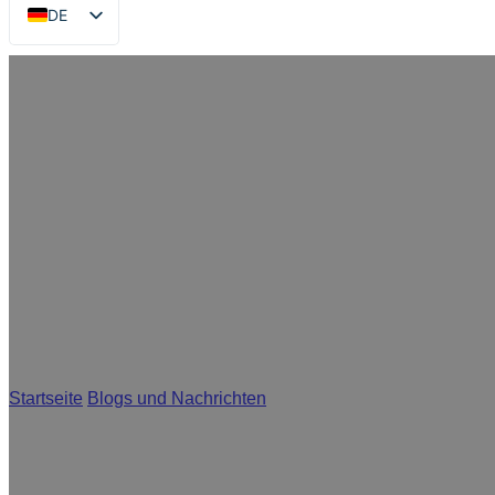
DE
EN
FR
RU
ES
AR
JA
Was ist Gravurdruck? Die u
Startseite
/
Blogs und Nachrichten
/
Was ist Gravurdruck? Die ult