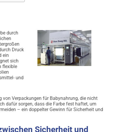
rbe durch
lichen
etergroßen
 durch Druck
d ein
ignet sich
 flexible
olien
smittel- und
ung von Verpackungen für Babynahrung, die nicht
ch dafür sorgen, dass die Farbe fest haftet, um
eiden – ein doppelter Gewinn für Sicherheit und
 zwischen Sicherheit und