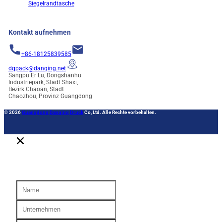
Siegelrandtasche
Kontakt aufnehmen
+86-18125839585
dqpack@danqing.net
Sangpu Er Lu, Dongshanhu
Industriepark, Stadt Shaxi,
Bezirk Chaoan, Stadt
Chaozhou, Provinz Guangdong
© 2026
Guangdong Danqing Druck
Co, Ltd. Alle Rechte vorbehalten.