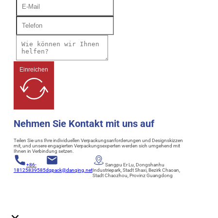
Einreichen
Nehmen Sie Kontakt mit uns auf
Teilen Sie uns Ihre individuellen Verpackungsanforderungen und Designskizzen
mit, und unsere engagierten Verpackungsexperten werden sich umgehend mit
Ihnen in Verbindung setzen.
+86-
Sangpu Er Lu, Dongshanhu
18125839585
dqpack@danqing.net
Industriepark, Stadt Shaxi, Bezirk Chaoan,
Stadt Chaozhou, Provinz Guangdong