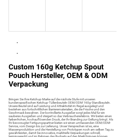
Custom 160g Ketchup Spout
Pouch Hersteller, OEM & ODM
Verpackung
Bringen Sie Ihre Ketchup-Marke auf die nächste Stufe mit unseren
kundenspezifischen Ketchup-Tüllenbeuteln OEM/ODM 160g-Standbeuteln.
Unsere Beutel sind auf Leistung und Attraktivität im Regal ausgelegt und
bestehen aus fortschrittlichen Barrierematerialien, die die Frische und den
Geschmack bewahren. Der kontrollierte Ausgießer sorgt jedes Mal für ein
sauberes Ausgießen und steigert so das Verbrauchererlebnis. Wir bieten einen
farbenfrohen, hochauflösenden Druck, der Ihr Branding zur Geltung bringt. Als
Ihr bevorzugter Fertigungspartner bieten wir einen umfassenden OEM/ODM-
Service, vom Design bis zur Lieferung. Unser Versprechen ist es, eine
Massenproduktion und die Herstellung von Prototypen noch am selben Tag zu
gewährleisten, damit Sie innovative, marktreife Verpackungen schnell,
termingerecht und im Rahmen des Budgets auf den Markt bringen können.