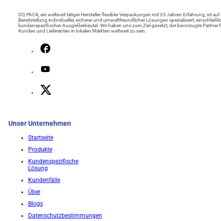
DQ PACK, ein weltweit tätiger Hersteller flexibler Verpackungen mit 33 Jahren Erfahrung, ist auf 
Bereitstellung individueller, sicherer und umweltfreundlicher Lösungen spezialisiert, einschließli
kundenspezifischer Ausgießerbeutel. Wir haben uns zum Ziel gesetzt, der bevorzugte Partner f
Kunden und Lieferanten in lokalen Märkten weltweit zu sein.
Unser Unternehmen
Startseite
Produkte
Kundenspezifische
Lösung
Kundenfälle
Über
Blogs
Datenschutzbestimmungen