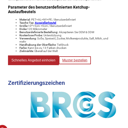
Parameter des benutzerdefinierten Ketchup-
Auslaufbeutels
Material
: PET+AL+NY+PE / Benutzerdefiniert
Tasche Typ
:
Ausgießerbeutel
Größe
:10*15cm +6cm / Benutzerdefiniert
Dicke
:120 Mikrometer
Benutzerdefinierte Bestellung:
Akzeptieren Sie OEM & ODM
Kostenlose Probe:
Unterstützung
Verwendung
: Soße, Speiseöl, Zucker, Molkereiprodukte, Saft, Milch, und
mehr
Handhabung der Oberfläche
: Tiefdruck
Farbe
: Kann bis zu 13 Farben drucken
Zielmärkte
: Überall auf der Welt
Schnelles Angebot einholen
Muster bestellen
Zertifizierungszeichen