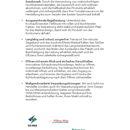
Geschmack:
Durch die Verwendung von mehrschichtigen
Hochbarrierematerialien, die Sauerstoff und Licht wirksam
abschirmen, wird die Haltbarkeit des Produkts erheblich
verlängert und sichergestellt, dass Ihre Tomatensauce von der
Herstellung bis zum Verzehr den besten Geschmack behält.
Ausgezeichnete Regalleistung:
Unterstützt den
hochauflösenden Tiefdruck mit vollen und leuchtenden
Farben. Die Verpackung steht stabil und bietet reichlich Platz
für das Markendesign, damit sich Ihr Produkt von der
Konkurrenz abhebt.
Langlebig und robust, sorgenfrei
Transport: Der robuste
Siegelrand und das durchstoßfeste Material halten den Stößen
und Kompressionen während des Langstreckentransports
stand, wodurch das Risiko des Auslaufens des Pakets und der
Beschädigung der Ladung erheblich reduziert und die
Effizienz Ihrer Lieferkette sichergestellt wird.
Öffnen mit einem Klick und einfaches Verschließen:
Innovatives Schraubverschlussdesign, leicht zu öffnen,
zuverlässige Abdichtung. Die Verbraucher können ihn
mehrmals öffnen und schließen, um den Zugang zu
erleichtern, und können die Hygiene und Frische der
Kühlschranklagerung nach dem Öffnen sicherstellen.
Maßgeschneiderte Verpackungslösungen:
Wir sind nicht nur
Hersteller, sondern auch Ihr Verpackungspartner. Vom Design
bis zur Massenproduktion bieten wir professionelle
OEM/ODM-Unterstützung, reagieren flexibel auf Ihre
Bedürfnisse und helfen Ihnen, Ihren Markt schnell zu
erweitern.