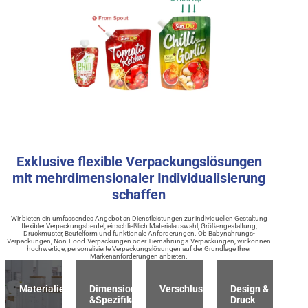
Exklusive flexible Verpackungslösungen
mit mehrdimensionaler Individualisierung
schaffen
Wir bieten ein umfassendes Angebot an Dienstleistungen zur individuellen Gestaltung
flexibler Verpackungsbeutel, einschließlich Materialauswahl, Größengestaltung,
Druckmuster, Beutelform und funktionale Anforderungen. Ob Babynahrungs-
Verpackungen, Non-Food-Verpackungen oder Tiernahrungs-Verpackungen, wir können
hochwertige, personalisierte Verpackungslösungen auf der Grundlage Ihrer
Markenanforderungen anbieten.
Materialien
Dimension
Verschlussart
Design &
&Spezifikation
Druck