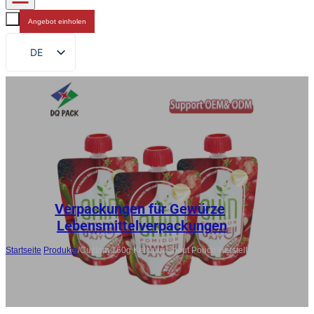
Angebot einholen
DE
EN
FR
RU
ES
AR
JA
Verpackungen für Gewürze
,
Lebensmittelverpackungen
Startseite
/
Produkte
/
Custom 160g Ketchup Spout Pouch Hersteller, OEM
& ODM Verpackung