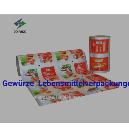
r Gewürze
,
Lebensmittelverpackung
enrolle für Tomatenpaste, langlebiges lebensmitteltaugliches 