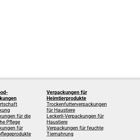
od-
Verpackungen für
ckungen
Heimtierprodukte
rtschaft
Trockenfutterverpackungen
kung
für Haustiere
kungen für die
Leckerli-Verpackungen für
he Pflege
Haustiere
kungen für
Verpackungen für feuchte
pflegeprodukte
Tiernahrung