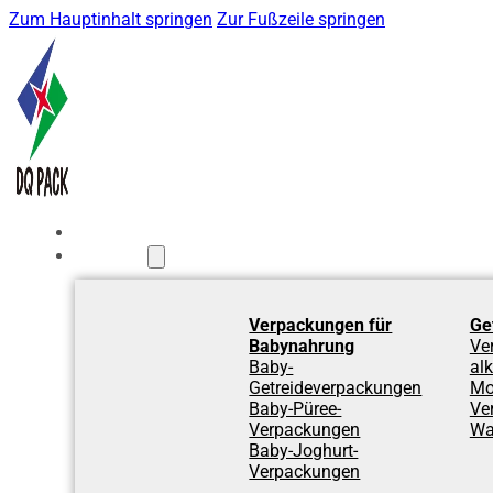
Zum Hauptinhalt springen
Zur Fußzeile springen
Startseite
Produkte
Verpackungen für
Ge
Babynahrung
Ve
Baby-
al
Getreideverpackungen
Mo
Baby-Püree-
Ve
Verpackungen
Wa
Baby-Joghurt-
Verpackungen