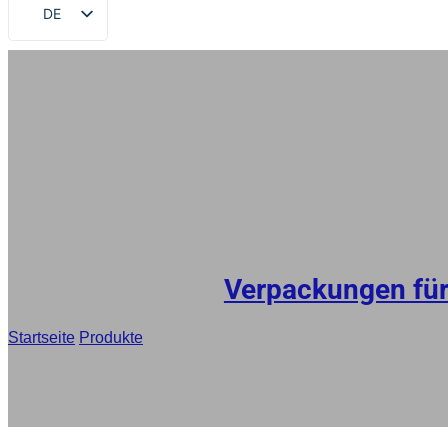
DE
EN
FR
RU
ES
AR
JA
Verpackungen fü
Startseite
/
Produkte
/
Automatische Hochbarriere-Verpackungsfoli