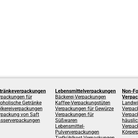
tränkeverpackungen
Lebensmittelverpackungen
Non-Fo
rpackungen für
Bäckerei-Verpackungen
Verpa
koholische Getränke
Kaffee-Verpackungstüten
Landwi
lkereiverpackungen
Verpackungen für Gewürze
Verpac
rpackung von Saft
Verpackungen für
Verpac
sserverpackungen
Süßwaren
häuslic
Lebensmittel-
Verpac
Pulververpackungen
Körper
Tiefkühlkost-Verpackungen