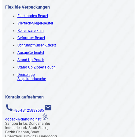
Flexible Verpackungen
Flachboden-Beutel
Vierfach-Siegel-Beutel
Rollenware Film
Geformter Beutel
Schrumpfhülsen-Etikett
Ausgießerbeutel
Stand Up Pouch
Stand Up Zipper Pouch
Dreiseitige
Siegelrandtasche
Kontakt aufnehmen
+86-18125839585
dqpack@danqing.net
Sangpu Er Lu, Dongshanhu
Industriepark, Stadt Shaxi,
Bezirk Chaoan, Stadt
Chaozhou, Provinz Guangdong