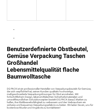
Benutzerdefinierte Obstbeutel,
Gemüse Verpackung Taschen
Großhandel
Lebensmittelqualität flache
Baumwolltasche
DQ PACK ist ein professioneller Hersteller von Verpackungsbeuteln für Gemüse,
der sich verpflichtet hat, seinen Kunden qualitativ hochwertige,
maßgeschneiderte Verpackungslösungen für Obst anzubieten. Mit
fortschrittlichem Design, lebensmittelechten Sicherheitsmaterialien und
umweltfreundlichen Schutzkonzepten besteht DQ PACK darauf, Marken zu
helfen, ihre Wettbewerbsfähigkeit zu verbessern und den Verbrauchern ein
sicheres und bequemes Verpackungserlebnis zu bieten. Wir laden Sie ein, uns für
kostenlose Muster und Angebote zu kontaktieren!