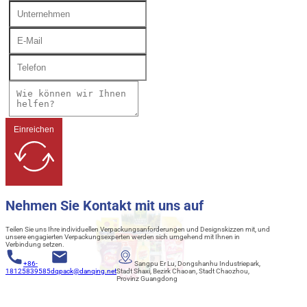
Einreichen
Nehmen Sie Kontakt mit uns auf
Teilen Sie uns Ihre individuellen Verpackungsanforderungen und Designskizzen mit, und
unsere engagierten Verpackungsexperten werden sich umgehend mit Ihnen in
Verbindung setzen.
+86-
Sangpu Er Lu, Dongshanhu Industriepark,
18125839585
dqpack@danqing.net
Stadt Shaxi, Bezirk Chaoan, Stadt Chaozhou,
Provinz Guangdong