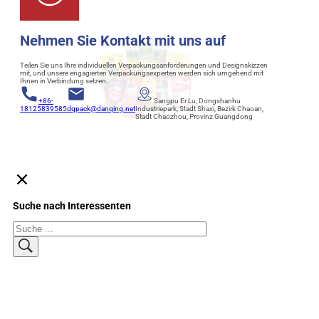
Nehmen Sie Kontakt mit uns auf
Teilen Sie uns Ihre individuellen Verpackungsanforderungen und Designskizzen
mit, und unsere engagierten Verpackungsexperten werden sich umgehend mit
Ihnen in Verbindung setzen.
+86-
Sangpu Er Lu, Dongshanhu
18125839585
dqpack@danqing.net
Industriepark, Stadt Shaxi, Bezirk Chaoan,
Stadt Chaozhou, Provinz Guangdong
Suche nach Interessenten
Suchen