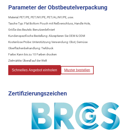
Parameter der Obstbeutelverpackung
Material: PET/PE, PET/NY/PE, PET/AL/NY/PE, usw.
Tasche Typ: Flat Bottom Pouch mit Reißverschluss, Handle Hole,
Größe des Beutels: Benutzerdefiniert
Kundenspezifische Bestellung: Akzeptieren Sie OEM & ODM
Kostenlose Probe: Unterstützung Verwendung: Obst, Gemüse
Oberflächenbehandlung: Tiefdruck
Farbe: Kann bis zu 10 Farben drucken
Zielmärkte: Überall auf der Welt
Schnelles Angebot einholen
Muster bestellen
Zertifizierungszeichen