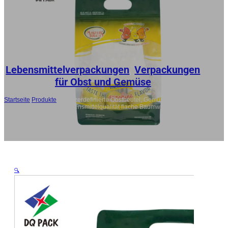
RU
ES
AR
JA
Lebensmittelverpackungen
,
Verpackungen
für Obst und Gemüse
Startseite
/
Produkte
/
Benutzerdefinierte Obstbeutel, Gemüse Verpackung
Taschen Großhandel Lebensmittelqualität flache Baumwolltasche
🔍