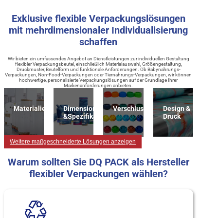
Exklusive flexible Verpackungslösungen
mit mehrdimensionaler Individualisierung
schaffen
Wir bieten ein umfassendes Angebot an Dienstleistungen zur individuellen Gestaltung
flexibler Verpackungsbeutel, einschließlich Materialauswahl, Größengestaltung,
Druckmuster, Beutelform und funktionale Anforderungen. Ob Babynahrungs-
Verpackungen, Non-Food-Verpackungen oder Tiernahrungs-Verpackungen, wir können
hochwertige, personalisierte Verpackungslösungen auf der Grundlage Ihrer
Markenanforderungen anbieten.
Materialien
Dimension
Verschlussart
Design &
&Spezifikation
Druck
Weitere maßgeschneiderte Lösungen anzeigen
Warum sollten Sie DQ PACK als Hersteller
flexibler Verpackungen wählen?