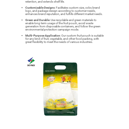
retention, and extends shelf life.
Customizable Designs
: Facilitates custom size, color, brand
logo, and package design according to customer needs,
enhances brand reputation, and fulfills different market needs.
Green and Durable
: Use recyclable and green materials to
enable long-term usage of the fruit pouch, avoid waste
generation from disposable containers, and follow the green
environmental protection campaign mode.
Multi-Purpose Application
: Our custom fruit pouch is suitable
for any kind of fruit, vegetable, and other food packing, with
great flexibility to meet the needs of various industries.