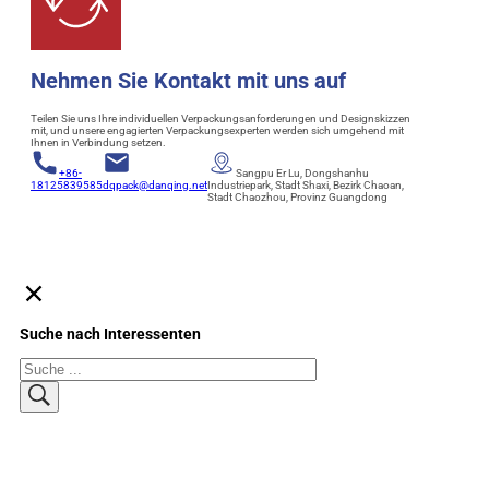
Nehmen Sie Kontakt mit uns auf
Teilen Sie uns Ihre individuellen Verpackungsanforderungen und Designskizzen
mit, und unsere engagierten Verpackungsexperten werden sich umgehend mit
Ihnen in Verbindung setzen.
+86-
Sangpu Er Lu, Dongshanhu
18125839585
dqpack@danqing.net
Industriepark, Stadt Shaxi, Bezirk Chaoan,
Stadt Chaozhou, Provinz Guangdong
Suche nach Interessenten
Suchen