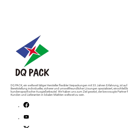
DQ PACK, ein weltweit tätiger Hersteller flexibler Verpackungen mit 33 Jahren Erfahrung, ist auf 
Bereitstellung individueller, sicherer und umweltfreundlicher Lösungen spezialisiert, einschließli
kundenspezifischer Ausgießerbeutel. Wir haben uns zum Ziel gesetzt, der bevorzugte Partner f
Kunden und Lieferanten in lokalen Märkten weltweit zu sein.