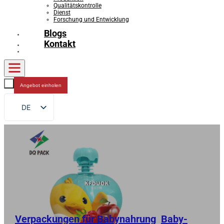
Qualitätskontrolle
Dienst
Forschung und Entwicklung
Blogs
Kontakt
Angebot einholen
DE
EN
FR
RU
ES
AR
JA
Verpackungen für Babynahrung
,
Baby-