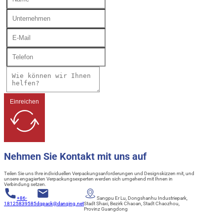
Einreichen
Nehmen Sie Kontakt mit uns auf
Teilen Sie uns Ihre individuellen Verpackungsanforderungen und Designskizzen mit, und
unsere engagierten Verpackungsexperten werden sich umgehend mit Ihnen in
Verbindung setzen.
+86-
Sangpu Er Lu, Dongshanhu Industriepark,
18125839585
dqpack@danqing.net
Stadt Shaxi, Bezirk Chaoan, Stadt Chaozhou,
Provinz Guangdong