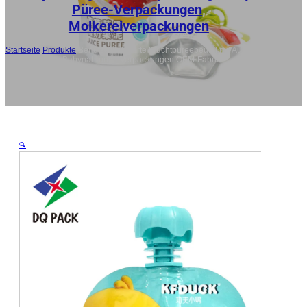
Püree-Verpackungen
,
Molkereiverpackungen
Startseite
/
Produkte
/
Benutzerdefinierte Fruchtpüreebeutel mit Ausguss,
auslaufsichere Babynahrungs-Verpackungen OEM-Fabrik
🔍