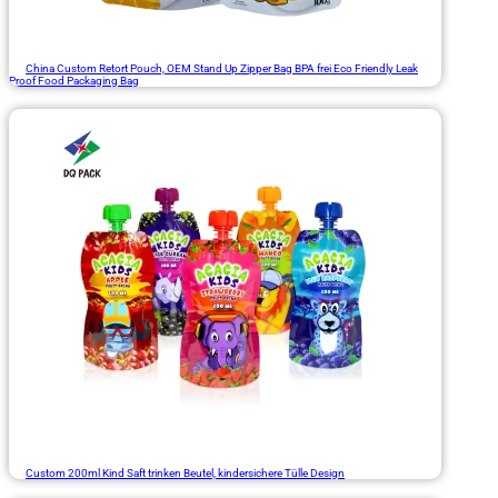
China Custom Retort Pouch, OEM Stand Up Zipper Bag BPA frei Eco Friendly Leak
Proof Food Packaging Bag
Custom 200ml Kind Saft trinken Beutel, kindersichere Tülle Design