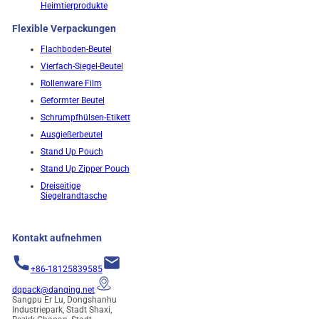
Heimtierprodukte
Flexible Verpackungen
Flachboden-Beutel
Vierfach-Siegel-Beutel
Rollenware Film
Geformter Beutel
Schrumpfhülsen-Etikett
Ausgießerbeutel
Stand Up Pouch
Stand Up Zipper Pouch
Dreiseitige
Siegelrandtasche
Kontakt aufnehmen
+86-18125839585
dqpack@danqing.net
Sangpu Er Lu, Dongshanhu
Industriepark, Stadt Shaxi,