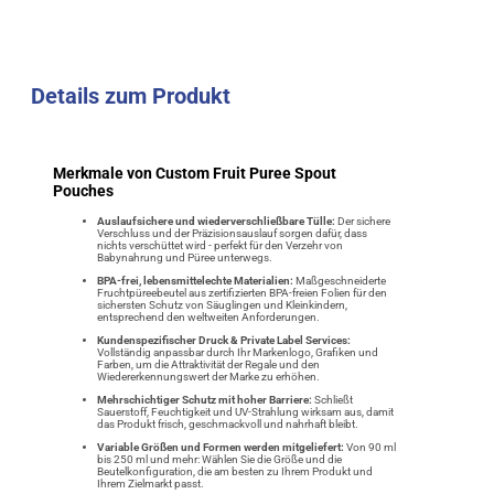
Details zum Produkt
Merkmale von Custom Fruit Puree Spout
Pouches
Auslaufsichere und wiederverschließbare Tülle:
Der sichere
Verschluss und der Präzisionsauslauf sorgen dafür, dass
nichts verschüttet wird - perfekt für den Verzehr von
Babynahrung und Püree unterwegs.
BPA-frei, lebensmittelechte Materialien:
Maßgeschneiderte
Fruchtpüreebeutel aus zertifizierten BPA-freien Folien für den
sichersten Schutz von Säuglingen und Kleinkindern,
entsprechend den weltweiten Anforderungen.
Kundenspezifischer Druck & Private Label Services:
Vollständig anpassbar durch Ihr Markenlogo, Grafiken und
Farben, um die Attraktivität der Regale und den
Wiedererkennungswert der Marke zu erhöhen.
Mehrschichtiger Schutz mit hoher Barriere:
Schließt
Sauerstoff, Feuchtigkeit und UV-Strahlung wirksam aus, damit
das Produkt frisch, geschmackvoll und nahrhaft bleibt.
Variable Größen und Formen werden mitgeliefert:
Von 90 ml
bis 250 ml und mehr: Wählen Sie die Größe und die
Beutelkonfiguration, die am besten zu Ihrem Produkt und
Ihrem Zielmarkt passt.