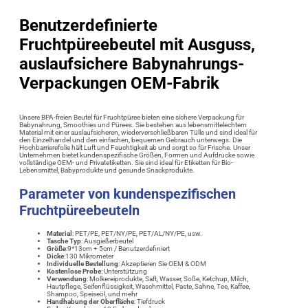
Benutzerdefinierte
Fruchtpüreebeutel mit Ausguss,
auslaufsichere Babynahrungs-
Verpackungen OEM-Fabrik
Unsere BPA-freien Beutel für Fruchtpüree bieten eine sichere Verpackung für
Babynahrung, Smoothies und Pürees. Sie bestehen aus lebensmittelechtem
Material mit einer auslaufsicheren, wiederverschließbaren Tülle und sind ideal für
den Einzelhandel und den einfachen, bequemen Gebrauch unterwegs. Die
Hochbarrierefolie hält Luft und Feuchtigkeit ab und sorgt so für Frische. Unser
Unternehmen bietet kundenspezifische Größen, Formen und Aufdrucke sowie
vollständige OEM- und Privatetiketten. Sie sind ideal für Etiketten für Bio-
Lebensmittel, Babyprodukte und gesunde Snackprodukte.
Parameter von kundenspezifischen
Fruchtpüreebeuteln
Material
: PET/PE, PET/NY/PE, PET/AL/NY/PE, usw.
Tasche Typ
: Ausgießerbeutel
Größe
:9*13cm + 5cm / Benutzerdefiniert
Dicke
:130 Mikrometer
Individuelle Bestellung
: Akzeptieren Sie OEM & ODM
Kostenlose Probe
: Unterstützung
Verwendung
: Molkereiprodukte, Saft, Wasser, Soße, Ketchup, Milch,
Hautpflege, Seifenflüssigkeit, Waschmittel, Paste, Sahne, Tee, Kaffee,
Shampoo, Speiseöl, und mehr
Handhabung der Oberfläche
: Tiefdruck