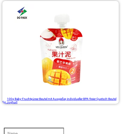
100g Baby-Fruchtpüree-Beutel mit Ausgießer, individueller BPA-freier Quetsch-Beutel
für Joghurt