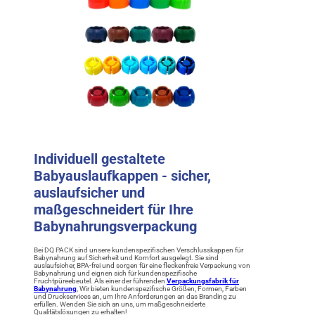
Individuell gestaltete
Babyauslaufkappen - sicher,
auslaufsicher und
maßgeschneidert für Ihre
Babynahrungsverpackung
Bei DQ PACK sind unsere kundenspezifischen Verschlusskappen für
Babynahrung auf Sicherheit und Komfort ausgelegt. Sie sind
auslaufsicher, BPA-frei und sorgen für eine fleckenfreie Verpackung von
Babynahrung und eignen sich für kundenspezifische
Fruchtpüreebeutel. Als einer der führenden
Verpackungsfabrik für
Babynahrung
, Wir bieten kundenspezifische Größen, Formen, Farben
und Druckservices an, um Ihre Anforderungen an das Branding zu
erfüllen. Wenden Sie sich an uns, um maßgeschneiderte
Qualitätslösungen zu erhalten!