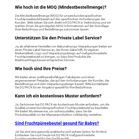
Wie hoch ist die MOQ (Mindestbestellmenge)?
Die Mindestbestellmenge (MOQ) für unsere kundenspezifischen
Fruchtpüreebeutel basiert auf den spezifischen Anforderungen der
Kunden. Bitte setzen Sie sich direkt mit DQ PACK in Verbindung und wir
werden Ihnen die günstigsten MOQ-Informationen auf der Grundlage
Ihrer Bedürfnisse und Bestellmenge zukommen lassen.
Unterstützen Sie den Private Label Service?
Ja, als erfahrener Hersteller von Babynahrungs-Verpackungen bieten wir
einen Private-Label-Service an, der Ihnen dabei hilft, Ihr eigenes
Markenetikett, Logo und Verpackungsdesign auf maßgeschneiderte
Fruchtpüreebeutel zu bringen, so dass Ihre Produkte der
Marktnachfrage besser entsprechen können.
Wie hoch sind Ihre Preise?
Wir bieten einen wettbewerbsfähigen Fabrikpreis und einen
angemessenen Preisplan, der auf den Anforderungen der Kunden, der
Bestellmenge und dem Verpackungsdesign basiert. Bitte kontaktieren
Sie DQ PACK für ein Angebot speziell für Ihre Bedürfnisse.
Kann ich ein kostenloses Muster anfordern?
Ja, Sie können bei DQ PACK ein kostenloses Muster anfordern, um die
Qualität unserer kundenspezifischen Fruchtpüreebeutel zu beurteilen.
Wir bieten Musterservice, um sicherzustellen, dass Sie die
Produktqualität vor der Massenproduktion vollständig verstehen.
Sind Fruchtpüreebeutel gesund für Babys?
Ja! Sie sind eine gesunde, praktische und sichere Option für Ihr Kind.
Entdecken Sie noch heute mit DQ PACK maßgeschneiderte
Fruchtpüree-Beutel für den Großhandel!