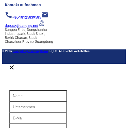
Kontakt aufnehmen
+86-18125839585
dqpack@danqing.net
Sangpu Er Lu, Dongshanhu
Industriepark, Stadt Shaxi,
Bezirk Chaoan, Stadt
Chaozhou, Provinz Guangdong
© 2026
Guangdong Danqing Druck
Co, Ltd. Alle Rechte vorbehalten.