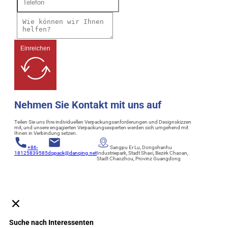
Einreichen
Nehmen Sie Kontakt mit uns auf
Teilen Sie uns Ihre individuellen Verpackungsanforderungen und Designskizzen
mit, und unsere engagierten Verpackungsexperten werden sich umgehend mit
Ihnen in Verbindung setzen.
+86-
Sangpu Er Lu, Dongshanhu
18125839585
dqpack@danqing.net
Industriepark, Stadt Shaxi, Bezirk Chaoan,
Stadt Chaozhou, Provinz Guangdong
Suche nach Interessenten