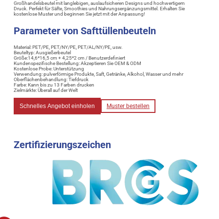
Großhandelsbeutel mit langlebigen, auslaufsicheren Designs und hochwertigem
Druck. Perfekt für Säfte, Smoothies und Nahrungsergänzungsmittel. Erhalten Sie
kostenlose Muster und beginnen Sie jetzt mit der Anpassung!
Parameter von Safttüllenbeuteln
Material: PET/PE, PET/NY/PE, PET/AL/NY/PE, usw.
Beuteltyp: Ausgießerbeutel
Größe:14,6*16,5 cm + 4,25*2 cm / Benutzerdefiniert
Kundenspezifische Bestellung: Akzeptieren Sie OEM & ODM
Kostenlose Probe: Unterstützung
Verwendung: pulverförmige Produkte, Saft, Getränke, Alkohol, Wasser und mehr
Oberflächenbehandlung: Tiefdruck
Farbe: Kann bis zu 13 Farben drucken
Zielmärkte: Überall auf der Welt
Schnelles Angebot einholen
Muster bestellen
Zertifizierungszeichen