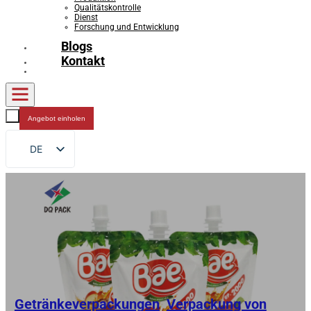
Qualitätskontrolle
Dienst
Forschung und Entwicklung
Blogs
Kontakt
Angebot einholen
DE
EN
FR
RU
ES
AR
JA
Getränkeverpackungen
,
Verpackung von