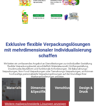
Exklusive flexible Verpackungslösungen
mit mehrdimensionaler Individualisierung
schaffen
Wir bieten ein umfassendes Angebot an Dienstleistungen zur individuellen Gestaltung
flexibler Verpackungsbeutel, einschließlich Materialauswahl, Größengestaltung,
Druckmuster, Beutelform und funktionale Anforderungen. Ob Babynahrungs-
Verpackungen, Non-Food-Verpackungen oder Tiernahrungs-Verpackungen, wir können
hochwertige, personalisierte Verpackungslösungen auf der Grundlage Ihrer
Markenanforderungen anbieten.
Materialien
Dimension
Verschlussart
Design &
&Spezifikation
Druck
Weitere maßgeschneiderte Lösungen anzeigen