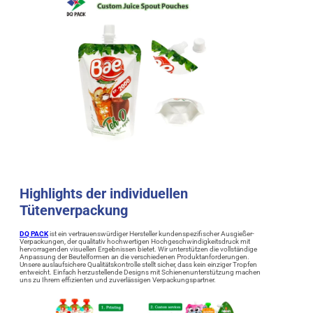
Highlights der individuellen
Tütenverpackung
DQ PACK
ist ein vertrauenswürdiger Hersteller kundenspezifischer Ausgießer-
Verpackungen, der qualitativ hochwertigen Hochgeschwindigkeitsdruck mit
hervorragenden visuellen Ergebnissen bietet. Wir unterstützen die vollständige
Anpassung der Beutelformen an die verschiedenen Produktanforderungen.
Unsere auslaufsichere Qualitätskontrolle stellt sicher, dass kein einziger Tropfen
entweicht. Einfach herzustellende Designs mit Schienenunterstützung machen
uns zu Ihrem effizienten und zuverlässigen Verpackungspartner.