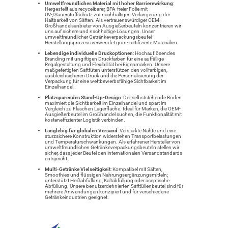
Umweltfreundliches Material mit hoher Barrierewirkung
:
Hergestellt aus recycelbarer, BPA-freier Folie mit
UV-/Sauerstoffschutz zur nachhaltigen Verlängerung der
Haltbarkeit von Säften. Als vertrauenswürdiger OEM-
Großhandelsanbieter von Ausgießerbeuteln konzentrieren wir
uns auf sichere und nachhaltige Lösungen. Unser
umweltfreundlicher Getränkeverpackungsbeutel-
Herstellungsprozess verwendet grün-zertifizierte Materialien.
Lebendige individuelle Druckoptionen
: Hochauflösendes
Branding mit ungiftigen Druckfarben für eine auffällige
Regalgestaltung und Flexibilität bei Eigenmarken. Unsere
maßgefertigten Safttüten unterstützen den vollfarbigen,
ausbleichsicheren Druck und die Personalisierung der
Verpackung für eine wettbewerbsfähige Sichtbarkeit im
Einzelhandel.
Platzsparendes Stand-Up-Design
: Der selbststehende Boden
maximiert die Sichtbarkeit im Einzelhandel und spart im
Vergleich zu Flaschen Lagerfläche. Ideal für Marken, die OEM-
Ausgießerbeutel im Großhandel suchen, die Funktionalität mit
kosteneffizienter Logistik verbinden.
Langlebig für globalen Versand
: Verstärkte Nähte und eine
sturzsichere Konstruktion widerstehen Transportbelastungen
und Temperaturschwankungen. Als erfahrener Hersteller von
umweltfreundlichen Getränkeverpackungsbeuteln stellen wir
sicher, dass jeder Beutel den internationalen Versandstandards
entspricht.
Multi-Getränke Vielseitigkeit
: Kompatibel mit Säften,
Smoothies und flüssigen Nahrungsergänzungsmitteln;
unterstützt Heißabfüllung, Kaltabfüllung oder aseptische
Abfüllung. Unsere benutzerdefinierten Safttüllenbeutel sind für
mehrere Anwendungen konzipiert und für verschiedene
Getränkeindustrien geeignet.