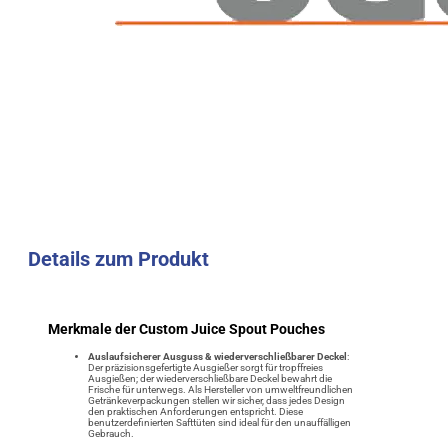
Details zum Produkt
Merkmale der Custom Juice Spout Pouches
Auslaufsicherer Ausguss & wiederverschließbarer Deckel
:
Der präzisionsgefertigte Ausgießer sorgt für tropffreies
Ausgießen; der wiederverschließbare Deckel bewahrt die
Frische für unterwegs. Als Hersteller von umweltfreundlichen
Getränkeverpackungen stellen wir sicher, dass jedes Design
den praktischen Anforderungen entspricht. Diese
benutzerdefinierten Safttüten sind ideal für den unauffälligen
Gebrauch.