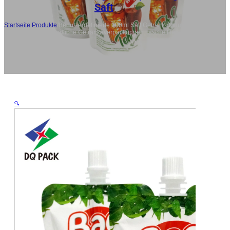
Saft
Startseite
/
Produkte
/
Benutzerdefinierte 200ml Saft Getränk Spout
Beutel, umweltfreundliche Getränkeverpackungen Tasche Hersteller-
DQ PACK
🔍