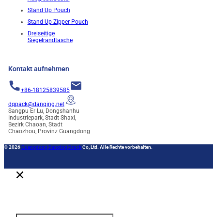
Stand Up Pouch
Stand Up Zipper Pouch
Dreiseitige
Siegelrandtasche
Kontakt aufnehmen
+86-18125839585
dqpack@danqing.net
Sangpu Er Lu, Dongshanhu
Industriepark, Stadt Shaxi,
Bezirk Chaoan, Stadt
Chaozhou, Provinz Guangdong
© 2026
Guangdong Danqing Druck
Co, Ltd. Alle Rechte vorbehalten.