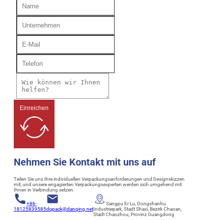
Einreichen
Nehmen Sie Kontakt mit uns auf
Teilen Sie uns Ihre individuellen Verpackungsanforderungen und Designskizzen
mit, und unsere engagierten Verpackungsexperten werden sich umgehend mit
Ihnen in Verbindung setzen.
+86-
Sangpu Er Lu, Dongshanhu
18125839585
dqpack@danqing.net
Industriepark, Stadt Shaxi, Bezirk Chaoan,
Stadt Chaozhou, Provinz Guangdong