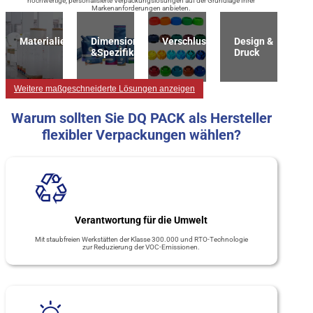
hochwertige, personalisierte Verpackungslösungen auf der Grundlage Ihrer
Markenanforderungen anbieten.
Materialien
Dimension
Verschlussart
Design &
&Spezifikation
Druck
Weitere maßgeschneiderte Lösungen anzeigen
Warum sollten Sie DQ PACK als Hersteller
flexibler Verpackungen wählen?
Verantwortung für die Umwelt
Mit staubfreien Werkstätten der Klasse 300.000 und RTO-Technologie
zur Reduzierung der VOC-Emissionen.