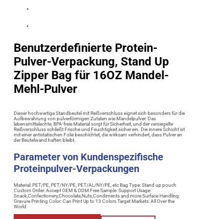
Benutzerdefinierte Protein-
Pulver-Verpackung, Stand Up
Zipper Bag für 16OZ Mandel-
Mehl-Pulver
Dieser hochwertige Standbeutel mit Reißverschluss eignet sich besonders für die
Aufbewahrung von pulverförmigen Zutaten wie Mandelpulver. Das
lebensmittelechte, BPA-freie Material sorgt für Sicherheit, und der versiegelte
Reißverschluss schließt Frische und Feuchtigkeit sicher ein. Die innere Schicht ist
mit einer antistatischen Folie beschichtet, die wirksam verhindert, dass Pulver an
der Beutelwand haften bleibt.
Parameter von
Kundenspezifische
Proteinpulver-Verpackungen
Material: PET/PE, PET/NY/PE, PET/AL/NY/PE, etc Bag Type: Stand up pouch
Custom Order: Accept OEM & ODM Free Sample: Support Usage:
Snack,Confectionery,Chocolate,Nuts,Condiments and more Surface Handling:
Gravure Printing Color: Can Print Up to 13 Colors Target Markets: All Over the
World