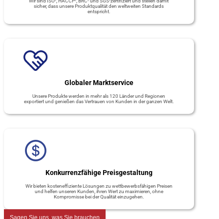
Wir sind ISO-, HACCP-, BRC- und SGS-zertifiziert und stellen damit
sicher, dass unsere Produktqualität den weltweiten Standards
entspricht.
Globaler Marktservice
Unsere Produkte werden in mehr als 120 Länder und Regionen
exportiert und genießen das Vertrauen von Kunden in der ganzen Welt.
Konkurrenzfähige Preisgestaltung
Wir bieten kosteneffiziente Lösungen zu wettbewerbsfähigen Preisen
und helfen unseren Kunden, ihren Wert zu maximieren, ohne
Kompromisse bei der Qualität einzugehen.
Sagen Sie uns, was Sie brauchen