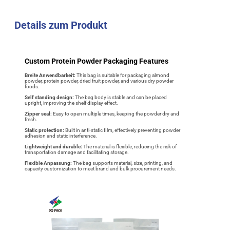
Details zum Produkt
Custom Protein Powder Packaging Features
Breite Anwendbarkeit:
This bag is suitable for packaging almond
powder, protein powder, dried fruit powder, and various dry powder
foods.
Self standing design:
The bag body is stable and can be placed
upright, improving the shelf display effect.
Zipper seal:
Easy to open multiple times, keeping the powder dry and
fresh.
Static protection:
Built in anti-static film, effectively preventing powder
adhesion and static interference.
Lightweight and durable:
The material is flexible, reducing the risk of
transportation damage and facilitating storage.
Flexible Anpassung:
The bag supports material, size, printing, and
capacity customization to meet brand and bulk procurement needs.