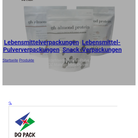
RU
ES
AR
JA
Lebensmittelverpackungen
,
Lebensmittel-
Pulververpackungen
,
Snack-Verpackungen
Startseite
/
Produkte
/
Benutzerdefinierte Protein-Pulver-Verpackung,
Stand Up Zipper Bag für 16OZ Mandel-Mehl-Pulver
🔍