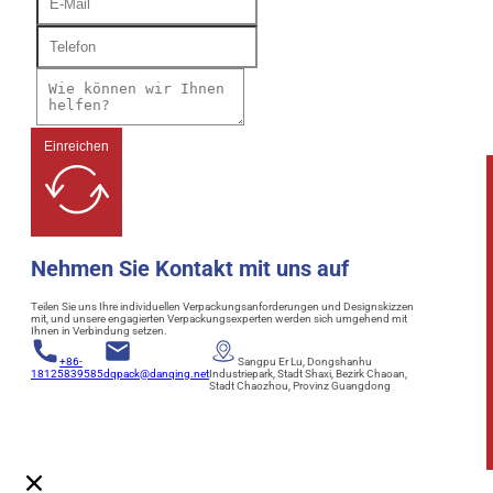
Einreichen
Nehmen Sie Kontakt mit uns auf
Teilen Sie uns Ihre individuellen Verpackungsanforderungen und Designskizzen
mit, und unsere engagierten Verpackungsexperten werden sich umgehend mit
Ihnen in Verbindung setzen.
+86-
Sangpu Er Lu, Dongshanhu
18125839585
dqpack@danqing.net
Industriepark, Stadt Shaxi, Bezirk Chaoan,
Stadt Chaozhou, Provinz Guangdong