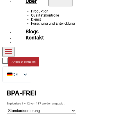
Über
Produktion
Qualitätskontrolle
Dienst
Forschung und Entwicklung
Blogs
Kontakt
Angebot einholen
DE
EN
BPA-FREI
FR
RU
Ergebnisse 1 – 12 von 187 werden angezeigt
ES
AR