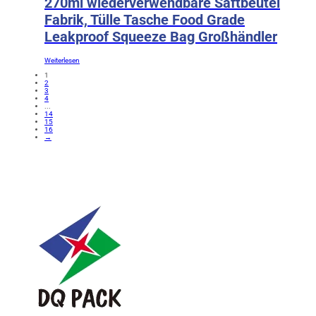
270ml wiederverwendbare Saftbeutel
Fabrik, Tülle Tasche Food Grade
Leakproof Squeeze Bag Großhändler
Weiterlesen
1
2
3
4
...
14
15
16
→