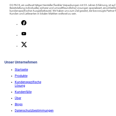
DQ PACK, ein weltweit tätiger Hersteller flexibler Verpackungen mit 33 Jahren Erfahrung, ist auf 
Bereitstellung individueller, sicherer und umweltfreundlicher Lösungen spezialisiert, einschließli
kundenspezifischer Ausgießerbeutel. Wir haben uns zum Ziel gesetzt, der bevorzugte Partner f
Kunden und Lieferanten in lokalen Märkten weltweit zu sein.
Unser Unternehmen
Startseite
Produkte
Kundenspezifische
Lösung
Kundenfälle
Über
Blogs
Datenschutzbestimmungen