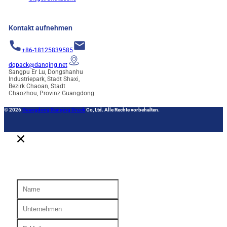
Kontakt aufnehmen
+86-18125839585
dqpack@danqing.net
Sangpu Er Lu, Dongshanhu
Industriepark, Stadt Shaxi,
Bezirk Chaoan, Stadt
Chaozhou, Provinz Guangdong
© 2026
Guangdong Danqing Druck
Co, Ltd. Alle Rechte vorbehalten.