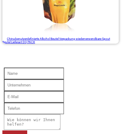
China benutzerdefinierte Alkohol Beutel Verpackung wiederverwendbare Spout
Beutel Lieferant DQ PACK