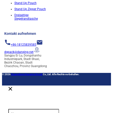
Stand Up Pouch
Stand Up Zipper Pouch
Dreiseitige
Siegelrandtasche
Kontakt aufnehmen
+86-18125839585
dqpack@danqing.net
Sangpu Er Lu, Dongshanhu
Industriepark, Stadt Shaxi,
Bezirk Chaoan, Stadt
Chaozhou, Provinz Guangdong
© 2026
Guangdong Danqing Druck
Co, Ltd. Alle Rechte vorbehalten.