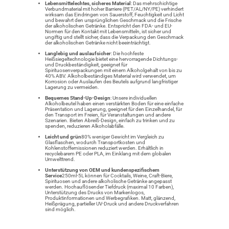
Lebensmittelechtes, sicheres Material
: Das mehrschichtige
Verbundmaterial mit hoher Barriere (PET/AL/NY/PE) verhindert
wirksam das Eindringen von Sauerstoff, Feuchtigkeit und Licht
und bewahrt den ursprünglichen Geschmack und die Frische
der alkoholischen Getränke. Entspricht den FDA- und EU-
Normen für den Kontakt mit Lebensmitteln, ist sicher und
ungiftig und stellt sicher, dass die Verpackung den Geschmack
der alkoholischen Getränke nicht beeinträchtigt.
Langlebig und auslaufsicher
: Die hochfeste
Heißsiegeltechnologie bietet eine hervorragende Dichtungs-
und Druckbeständigkeit, geeignet für
Spirituosenverpackungen mit einem Alkoholgehalt von bis zu
40% ABV. Alkoholbeständiges Material wird verwendet, um
Korrosion oder Auslaufen des Beutels aufgrund langfristiger
Lagerung zu vermeiden.
Bequemes Stand-Up-Design
: Unsere individuellen
Alkoholbeutel haben einen verstärkten Boden für eine einfache
Präsentation und Lagerung, geeignet für den Einzelhandel, für
den Transport im Freien, für Veranstaltungen und andere
Szenarien. Bieten Abreiß-Design, einfach zu trinken und zu
spenden, reduzieren Alkoholabfälle.
Leicht und grün
80% weniger Gewicht im Vergleich zu
Glasflaschen, wodurch Transportkosten und
Kohlenstoffemissionen reduziert werden. Erhältlich in
recyclebarem PE oder PLA, im Einklang mit dem globalen
Umwelttrend.
Unterstützung von OEM und kundenspezifischem
Service
250ml-5L können für Cocktails, Weine, Craft-Biere,
Spirituosen und andere alkoholische Getränke angepasst
werden. Hochauflösender Tiefdruck (maximal 10 Farben),
Unterstützung des Drucks von Markenlogos,
Produktinformationen und Werbegrafiken. Matt, glänzend,
Heißprägung, partieller UV-Druck und andere Druckverfahren
sind möglich.