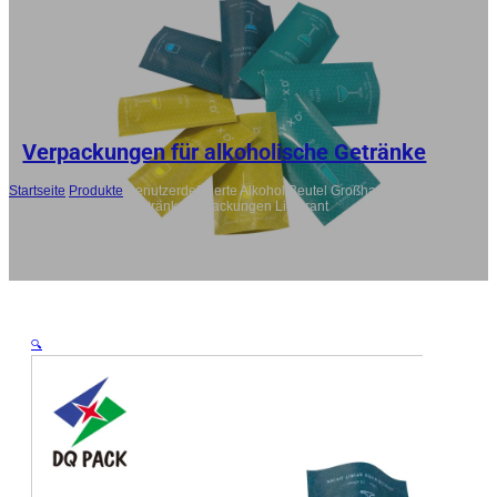
RU
ES
AR
JA
Verpackungen für alkoholische Getränke
Startseite
/
Produkte
/
Benutzerdefinierte Alkohol Beutel Großhandel
Stand Up Beutel für Getränkeverpackungen Lieferant
🔍