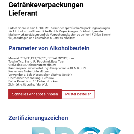
Getränkeverpackungen
Lieferant
Entscheiden Sie sich für DQ PACKs kundenspezifische Verpackungslösungen
für Alkohol, umweltfreundliche flexible Verpackungen für Alkohol, um den
Markenwert zu steigern und die Verpackungskosten zu senken! Fühlen Sie sich
frei, anzufragen und kostenlose Muster zu erhalten!
Parameter von Alkoholbeuteln
Material: PET/PE, PET/NY/PE, PET/AL/NY/PE, usw.
Tasche Typ: Stand Up Pouch mit Easy Tear
Größe des Beutels: Benutzerdefiniert
Kundenspezifische Bestellung: Akzeptieren Sie OEM & ODM
Kostenlose Probe: Unterstützung
Verwendung: Saft, Wasser, alkoholisches Getränk
Oberflächenbehandlung: Tiefdruck
Farbe: Kann bis zu 10 Farben drucken
Zielmärkte: Überall auf der Welt
Schnelles Angebot einholen
Muster bestellen
Zertifizierungszeichen