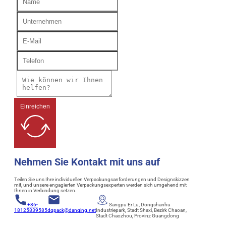
Einreichen
Nehmen Sie Kontakt mit uns auf
Teilen Sie uns Ihre individuellen Verpackungsanforderungen und Designskizzen
mit, und unsere engagierten Verpackungsexperten werden sich umgehend mit
Ihnen in Verbindung setzen.
+86-
Sangpu Er Lu, Dongshanhu
18125839585
dqpack@danqing.net
Industriepark, Stadt Shaxi, Bezirk Chaoan,
Stadt Chaozhou, Provinz Guangdong