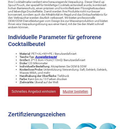
Ihre Cocktailmarke verdient eine herausragende Verpackung. Dieser Stand up
Spout Pouch, der speziell für trinkfertige Cocktails entwickelt wurde, kombiniert
hohen Barriereschutz, einen präzisen und kontrollierbaren Flüssigkeitsauslass
und lebendige Druckeffekte. Damit werden Ihre Produkte nicht nur besser
konserviert, sondern auch die Attraktivität im Regal und das Einkaufserlebnis für
den Verbraucher werden deutlich verbessert. Wir bieten professionelle
OEM/ODM-Dienstleistungen vom Design bis zur Massenproduktion und bieten
Ihnen eine Verpackungslösung aus einer Hand, mit der Sie den Markt schnell
erobern können.
Individuelle Parameter für gefrorene
Cocktailbeutel
Material
: PET+AL+NY+PE / Benutzerdefiniert
Tasche Typ
:
Ausgießerbeutel
Größe
:8.3*13.8cm +5cm(110ml)/ Benutzerdefiniert
Dicke
:120 Mikrometer
Individuelle Bestellung
: Akzeptieren Sie OEM & ODM
Kostenlose Probe
: Unterstützung Verwendung: Saft, Getränk, Getränk,
Wasser, Milch, und mehr
Handhabung der Oberfläche
: Tiefdruck
Farbe
: Kann bis zu 13 Farben drucken
Zielmärkte
: Überall auf der Welt
Schnelles Angebot einholen
Muster bestellen
Zertifizierungszeichen