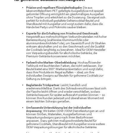
Präzise und regelbare Flüssigkeitsabgabe
: Die aus
lebensmittelechtem PET gefertigte Ausgießdüse mit speziell
geformter Öffnung ermöglicht ein gleichmäßiges Ausgießen
ohne Tropfen und erleichtert so die Dosierung. Sie eignet sich
perfekt für individuell gestaltete Gefriercocktail-Beutel und
Standbeutel mit Ausgießer und sorgt zudem dafür, dass die
Hände bei Partys und Picknicks sauber bleiben.
Experte für die Erhaltung von Frische und Geschmack:
Hergestellt aus mehrschichtigen Verbundmaterialien mit hoher
Barrierewirkung (wahlweise Aluminiumfolie oder
aluminiumbeschichtete Folie), um Sauerstoff und UV-Strahlen
wirksam abzuhalten und so den Geschmack und die Qualität
der Cocktails langfristig zu bewahren. Ideal für OEM-Hersteller
von Verpackungsbeuteln für alkoholische Getränke, die
Premium-Getränke konservieren möchten.
Farbenfrohe Marken-Oberbekleidung:
Hochauflösender
Tiefdruck mit leuchtenden Farben, die nicht verblassen. Der
Beutel bietet eine 360°-Markenpräsentation und sorgt dafür,
dass Ihre Produkte im Regal auffallen – ideal, um Ihre
individuellen Designs auf Beuteln für gefrorene Cocktails zur
Geltung zu bringen.
Begleitende Trinkpartner
: Leicht, handlich und
wiederverschließbar. Dank des Schraubverschlusses lässt sich
die Flasche leicht öffnen und wieder verschließen, sodass
Getränke bequem für später aufbewahrt werden können – so
können Ihre Kunden jederzeit und überall einen Moment mit
einem leichten Schwips genießen.
Umfassende Unterstützung bei der individuellen
Anpassung:
Wir bieten ODM-/OEM-Dienstleistungen an und
können Größen, Materialien, Ausgießerformen und
Verpackungsdesigns ganz nach Ihren Bedürfnissen
anpassen. Dazu gehören maßgeschneiderte Beutel für
gefrorene Cocktails, Standbeutel mit Ausgießer sowie weitere
OEM-Verpackungslösungen für alkoholische Getränke.