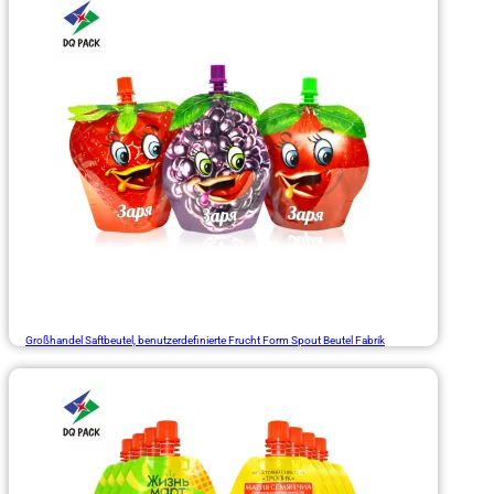
Großhandel Saftbeutel, benutzerdefinierte Frucht Form Spout Beutel Fabrik