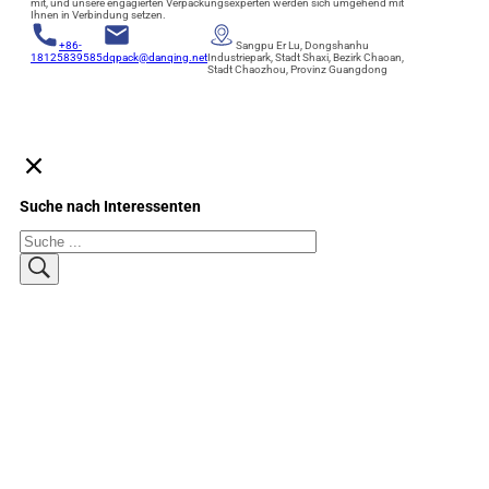
mit, und unsere engagierten Verpackungsexperten werden sich umgehend mit
Ihnen in Verbindung setzen.
+86-
Sangpu Er Lu, Dongshanhu
18125839585
dqpack@danqing.net
Industriepark, Stadt Shaxi, Bezirk Chaoan,
Stadt Chaozhou, Provinz Guangdong
Suche nach Interessenten
Suchen