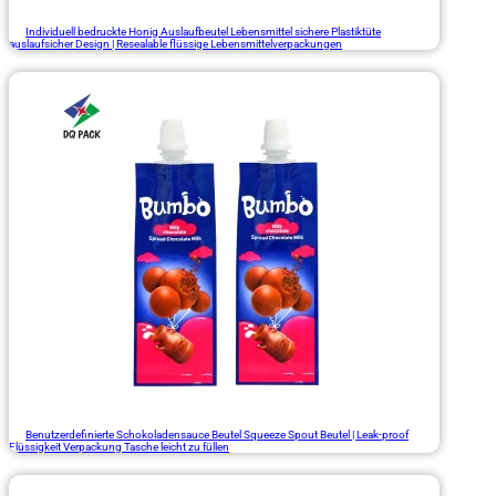
Individuell bedruckte Honig Auslaufbeutel Lebensmittel sichere Plastiktüte
auslaufsicher Design | Resealable flüssige Lebensmittelverpackungen
Benutzerdefinierte Schokoladensauce Beutel Squeeze Spout Beutel | Leak-proof
Flüssigkeit Verpackung Tasche leicht zu füllen