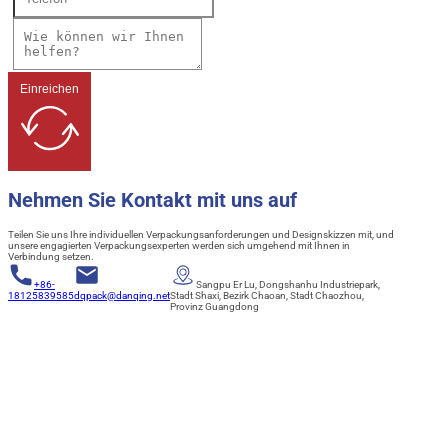
Einreichen
Nehmen Sie Kontakt mit uns auf
Teilen Sie uns Ihre individuellen Verpackungsanforderungen und Designskizzen mit, und
unsere engagierten Verpackungsexperten werden sich umgehend mit Ihnen in
Verbindung setzen.
+86-
Sangpu Er Lu, Dongshanhu Industriepark,
18125839585
dqpack@danqing.net
Stadt Shaxi, Bezirk Chaoan, Stadt Chaozhou,
Provinz Guangdong