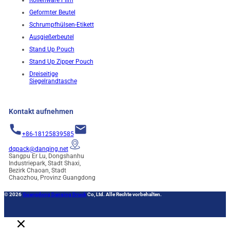
Rollenware Film
Geformter Beutel
Schrumpfhülsen-Etikett
Ausgießerbeutel
Stand Up Pouch
Stand Up Zipper Pouch
Dreiseitige
Siegelrandtasche
Kontakt aufnehmen
+86-18125839585
dqpack@danqing.net
Sangpu Er Lu, Dongshanhu
Industriepark, Stadt Shaxi,
Bezirk Chaoan, Stadt
Chaozhou, Provinz Guangdong
© 2026
Guangdong Danqing Druck
Co, Ltd. Alle Rechte vorbehalten.