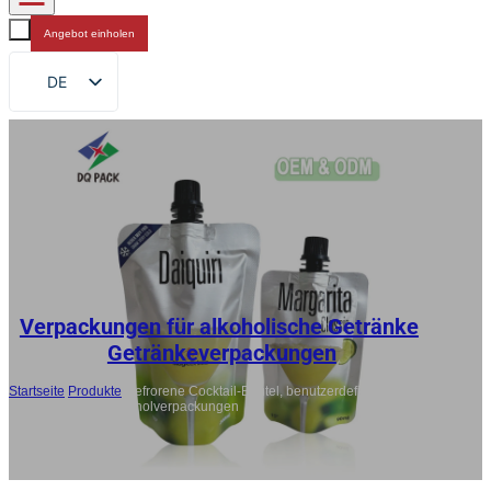
Angebot einholen
DE
EN
FR
RU
ES
AR
JA
Verpackungen für alkoholische Getränke
,
Getränkeverpackungen
Startseite
/
Produkte
/
Gefrorene Cocktail-Beutel, benutzerdefinierte Stand
Up Spout Pouch Alkoholverpackungen