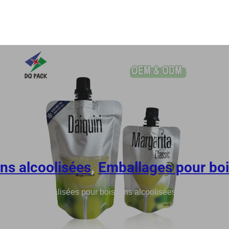
ns alcoolisées
,
Emballages pour bo
s à bec personnalisées pour boissons alcoolisées