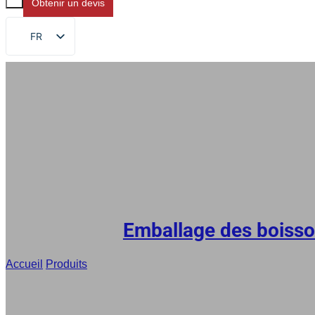
Obtenir un devis
FR
EN
DE
RU
ES
AR
JA
Emballage des boisso
Accueil
/
Produits
/
Pochettes pour cocktails congelés, pochette