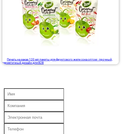
Печать на заказ 120 мл пакеты для фруктового желе сока оптом - прочный,
герметичный дизайн для B2B