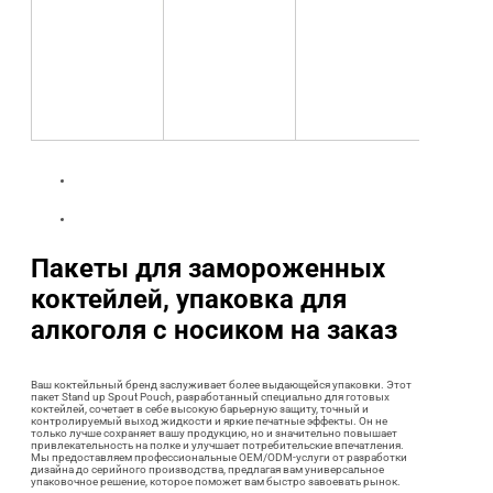
Пакеты для замороженных
коктейлей, упаковка для
алкоголя с носиком на заказ
Ваш коктейльный бренд заслуживает более выдающейся упаковки. Этот
пакет Stand up Spout Pouch, разработанный специально для готовых
коктейлей, сочетает в себе высокую барьерную защиту, точный и
контролируемый выход жидкости и яркие печатные эффекты. Он не
только лучше сохраняет вашу продукцию, но и значительно повышает
привлекательность на полке и улучшает потребительские впечатления.
Мы предоставляем профессиональные OEM/ODM-услуги от разработки
дизайна до серийного производства, предлагая вам универсальное
упаковочное решение, которое поможет вам быстро завоевать рынок.