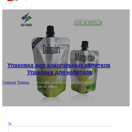
EN
FR
DE
ES
AR
JA
Упаковка для алкогольных напитков
,
Упаковка для напитков
Главная
/
Товары
/
Пакеты для замороженных коктейлей, упаковка
для алкоголя с носиком на заказ
🔍