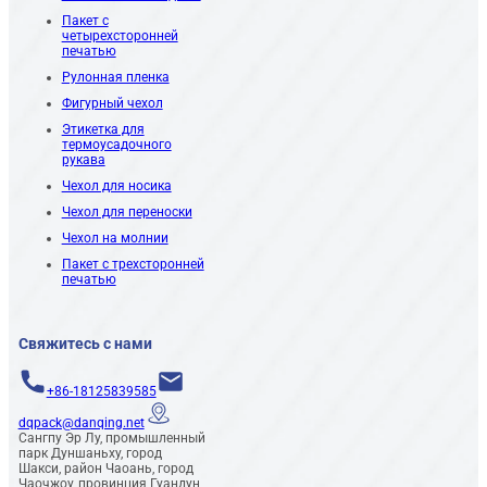
Пакет с
четырехсторонней
печатью
Рулонная пленка
Фигурный чехол
Этикетка для
термоусадочного
рукава
Чехол для носика
Чехол для переноски
Чехол на молнии
Пакет с трехсторонней
печатью
Свяжитесь с нами
+86-18125839585
dqpack@danqing.net
Сангпу Эр Лу, промышленный
парк Дуншаньху, город
Шакси, район Чаоань, город
Чаочжоу, провинция Гуандун