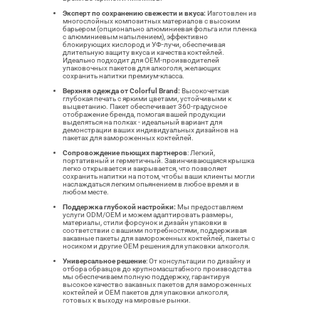
Эксперт по сохранению свежести и вкуса:
Изготовлен из
многослойных композитных материалов с высоким
барьером (опционально алюминиевая фольга или пленка
с алюминиевым напылением), эффективно
блокирующих кислород и УФ-лучи, обеспечивая
длительную защиту вкуса и качества коктейлей.
Идеально подходит для OEM-производителей
упаковочных пакетов для алкоголя, желающих
сохранить напитки премиум-класса.
Верхняя одежда от Colorful Brand:
Высокочеткая
глубокая печать с яркими цветами, устойчивыми к
выцветанию. Пакет обеспечивает 360-градусное
отображение бренда, помогая вашей продукции
выделяться на полках - идеальный вариант для
демонстрации ваших индивидуальных дизайнов на
пакетах для замороженных коктейлей.
Сопровождение пьющих партнеров
: Легкий,
портативный и герметичный. Завинчивающаяся крышка
легко открывается и закрывается, что позволяет
сохранить напитки на потом, чтобы ваши клиенты могли
наслаждаться легким опьянением в любое время и в
любом месте.
Поддержка глубокой настройки:
Мы предоставляем
услуги ODM/OEM и можем адаптировать размеры,
материалы, стили форсунок и дизайн упаковки в
соответствии с вашими потребностями, поддерживая
заказные пакеты для замороженных коктейлей, пакеты с
носиком и другие OEM решения для упаковки алкоголя.
Универсальное решение
: От консультации по дизайну и
отбора образцов до крупномасштабного производства
мы обеспечиваем полную поддержку, гарантируя
высокое качество заказных пакетов для замороженных
коктейлей и OEM пакетов для упаковки алкоголя,
готовых к выходу на мировые рынки.