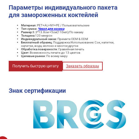
Параметры индивидуального пакета
для замороженных коктейлей
Материал
: PET+AL+NY+PE / Пользовательские
Тип сумки
:
Чехол для носика
Размер
:8.3*13.8см +5см(110мл)/По заказу
Толщина
:120 микрон
Индивидуальный заказ
: Примите OEM & ODM
Бесплатный образец
: Поддержка Использование: Сок, напитки,
напитки, вода, молоко и многое другое
Обработка поверхности
: Гравийная печать
Цвет
: Возможность печати до 13 цветов
Целевые рынки
: По всему миру
Получить быструю цитату
Заказать образцы
Знак сертификации