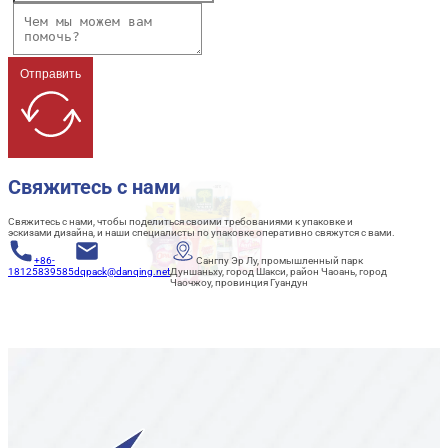
Отправить
Свяжитесь с нами
Свяжитесь с нами, чтобы поделиться своими требованиями к упаковке и
эскизами дизайна, и наши специалисты по упаковке оперативно свяжутся с вами.
+86-
Сангпу Эр Лу, промышленный парк
18125839585
dqpack@danqing.net
Дуншаньху, город Шакси, район Чаоань, город
Чаочжоу, провинция Гуандун