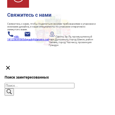
Свяжитесь с нами
Свяжитесь с нами, чтобы поделиться своими требованиями к упаковке и
эскизами дизайна, и наши специалисты по упаковке оперативно
свяжутся с вами.
+86-
Сангпу Эр Лу, промышленный
18125839585
dqpack@danqing.net
парк Дуншаньху, город Шакси, район
Чаоань, город Чаочжоу, провинция
Гуандун
Поиск заинтересованных
Поиск