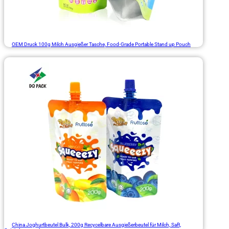
OEM Druck 100g Milch Ausgießer Tasche, Food-Grade Portable Stand up Pouch
China Joghurtbeutel Bulk, 200g Recycelbare Ausgießerbeutel für Milch, Saft,