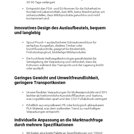
30-90 Tage verlängert.
Entspricht den FDA- und EU-Normen für die Sicherheit im
Kontakt mit Lebensmitteln, kein BPA, keine Weichmacher, um
sicherzustellen, dass Milchprodukte geruchlos und nicht
kontaminiert sind.
Innovatives Design des Auslaufbeutels, bequem
und langlebig
Spout Pouch + auslaufsicherer Schraubverschluss für
einfaches Ausgießen, direktes Trinken oder
Durchflusskontrolle, geeignet für Kindermilch,
Frühstücksjoghurt, trinkfertige Milchprodukte.
Die hochfeste Heißsiegeltechnologie gewährleistet die
Versiegelung der Verpackung und verhindert, dass die
Extrusion während des Transports und der Lagerung bricht
oder ausläuft.
Geringes Gewicht und Umweltfreundlichkeit,
geringere Transportkosten
Unsere flexiblen Verpackungen für Molkereiprodukte sind 50%
leichter als herkömmliche Kunststoffflaschen und -kartons,
was Logistikkosten spart und den CO2-Fußabdruck verringert.
Erhältlich aus recycelbarem PE oder biologisch abbaubarem
PLA-Material, was dem weltweiten Trend zu nachhaltigen
Verpackungen entspricht.
Individuelle Anpassung an die Marktnachfrage
durch mehrere Spezifikationen
Wir bieten eine breite Palette an Spezifikationen von 100ml-