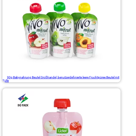
90g Babynahrung Beutel Großhandel, benutzerdefinierte leere Fruchtpüree Beutel mit
Tülle