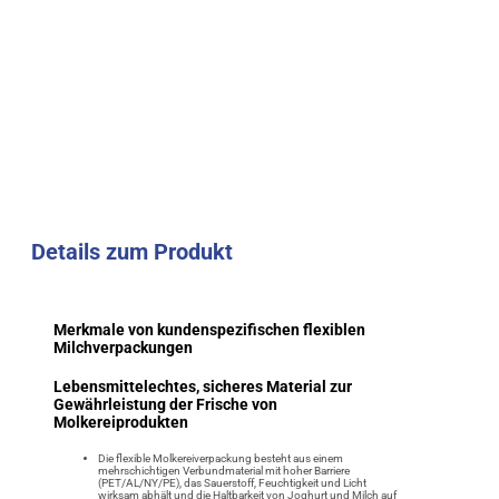
Details zum Produkt
Merkmale von kundenspezifischen flexiblen
Milchverpackungen
Lebensmittelechtes, sicheres Material zur
Gewährleistung der Frische von
Molkereiprodukten
Die flexible Molkereiverpackung besteht aus einem
mehrschichtigen Verbundmaterial mit hoher Barriere
(PET/AL/NY/PE), das Sauerstoff, Feuchtigkeit und Licht
wirksam abhält und die Haltbarkeit von Joghurt und Milch auf