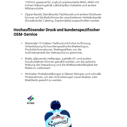
1000ml, geeignet für Joghurt, pasteurisierte Milch, Milch mit
hohem Kalziumgehalt, Laktobazillus-Getränke und andere
Milchprodukte.
Zipper-Beutel, Standbeutel, Flachbeutel und andere Strukturen
können auf die Bedürfnisse der verschiedenen Vertriebskanäle
(Einzelhandel, Catering, Supermärkte) zugeschnitten werden.
Hochauflösender Druck und kundenspezifischer
OEM-Service
Maximaler 10-Farben-Tiefdruck mit hoher Auflösung,
Unterstützung für kundenspezifische Markenlogos,
Produktinformationen, Werbegrafiken, um die
Aufmerksamkeit der Verbraucher zu gewinnen.
Matte, glänzende, Heißpräge-, partielle UV- und andere
Druckverfahren können gewählt werden, um die optische
Wirkung der Verpackung und die Wettbewerbsfähigkeit der
Marke zu verbessern.
Wir bieten Probebestellungen in kleinen Mengen und schnelle
Probenahmen, um den Anforderungen neuer Marken oder
Markttests gerecht zu werden.