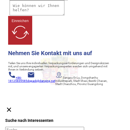
Einreichen
Nehmen Sie Kontakt mit uns auf
Teilen Sie uns Ihre individuellen Verpackungsanforderungen und Designskizzen
mit, und unsere engagierten Verpackungsexperten werden sich umgehend mit
Ihnen in Verbindung setzen.
+86-
Sangpu Er Lu, Dongshanhu
18125839585
dqpack@danqing.net
Industriepark, Stadt Shaxi, Bezirk Chaoan,
Stadt Chaozhou, Provinz Guangdong
Suche nach Interessenten
Suchen