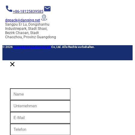
+86-18125839585
dqpack@danqing.net
Sangpu Er Lu, Dongshanhu
Industriepark, Stadt Shaxi,
Bezirk Chaoan, Stadt
Chaozhou, Provinz Guangdong
© 2026
Guangdong Danqing Druck
Co, Ltd. Alle Rechte vorbehalten.