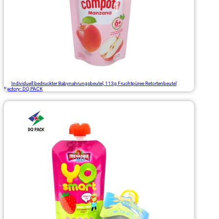
Individuell bedruckter Babynahrungsbeutel, 113g Fruchtpüree Retortenbeutel
Factory- DQ PACK