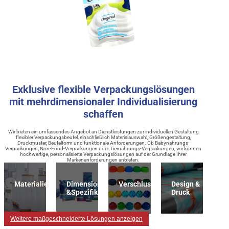
Exklusive flexible Verpackungslösungen
mit mehrdimensionaler Individualisierung
schaffen
Wir bieten ein umfassendes Angebot an Dienstleistungen zur individuellen Gestaltung
flexibler Verpackungsbeutel, einschließlich Materialauswahl, Größengestaltung,
Druckmuster, Beutelform und funktionale Anforderungen. Ob Babynahrungs-
Verpackungen, Non-Food-Verpackungen oder Tiernahrungs-Verpackungen, wir können
hochwertige, personalisierte Verpackungslösungen auf der Grundlage Ihrer
Markenanforderungen anbieten.
Materialien
Dimension
Verschlussart
Design &
&Spezifikation
Druck
Weitere maßgeschneiderte Lösungen anzeigen