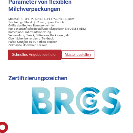
Parameter von flexiblen
Milchverpackungen
Material: PET/PE, PET/NY/PE, PET/AL/NY/PE, usw.
Tasche Typ: Stand Up Pouch, Spout Pouch
Größe des Beutels: Benutzerdefiniert
Kundenspezifische Bestellung: Akzeptieren Sie OEM & ODM
Kostenlose Probe: Unterstützung
Verwendung: Snack, Süßwaren, Backwaren, etc.
Oberflächenbehandlung: Tiefdruck
Farbe: Kann bis zu 10 Farben drucken
Zielmärkte: Überall auf der Welt
Schnelles Angebot einholen
Muster bestellen
Zertifizierungszeichen