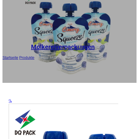
RU
ES
AR
JA
Molkereiverpackungen
Startseite
/
Produkte
/
Flexible Molkereiverpackung Fabrik, Custom Spout
Pouch für Joghurt und Milch
🔍