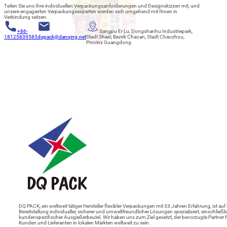
Teilen Sie uns Ihre individuellen Verpackungsanforderungen und Designskizzen mit, und
unsere engagierten Verpackungsexperten werden sich umgehend mit Ihnen in
Verbindung setzen.
+86-
Sangpu Er Lu, Dongshanhu Industriepark,
18125839585
dqpack@danqing.net
Stadt Shaxi, Bezirk Chaoan, Stadt Chaozhou,
Provinz Guangdong
DQ PACK, ein weltweit tätiger Hersteller flexibler Verpackungen mit 33 Jahren Erfahrung, ist auf 
Bereitstellung individueller, sicherer und umweltfreundlicher Lösungen spezialisiert, einschließli
kundenspezifischer Ausgießerbeutel. Wir haben uns zum Ziel gesetzt, der bevorzugte Partner f
Kunden und Lieferanten in lokalen Märkten weltweit zu sein.