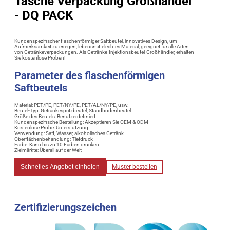
Tasche Verpackung Großhandel
- DQ PACK
Kundenspezifischer flaschenförmiger Saftbeutel, innovatives Design, um
Aufmerksamkeit zu erregen, lebensmittelechtes Material, geeignet für alle Arten
von Getränkeverpackungen. Als Getränke-Injektionsbeutel-Großhändler, erhalten
Sie kostenlose Proben!
Parameter des flaschenförmigen
Saftbeutels
Material: PET/PE, PET/NY/PE, PET/AL/NY/PE, usw.
Beutel-Typ: Getränkespritzbeutel, Standbodenbeutel
Größe des Beutels: Benutzerdefiniert
Kundenspezifische Bestellung: Akzeptieren Sie OEM & ODM
Kostenlose Probe: Unterstützung
Verwendung: Saft, Wasser, alkoholisches Getränk
Oberflächenbehandlung: Tiefdruck
Farbe: Kann bis zu 10 Farben drucken
Zielmärkte: Überall auf der Welt
Schnelles Angebot einholen
Muster bestellen
Zertifizierungszeichen