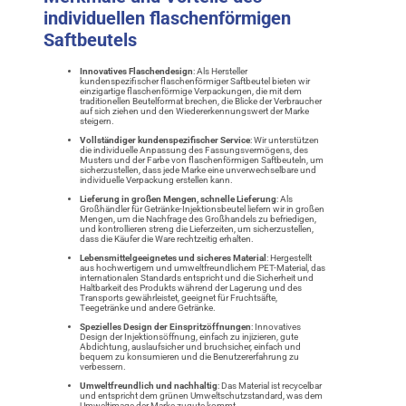
individuellen flaschenförmigen
Saftbeutels
Innovatives Flaschendesign
: Als Hersteller
kundenspezifischer flaschenförmiger Saftbeutel bieten wir
einzigartige flaschenförmige Verpackungen, die mit dem
traditionellen Beutelformat brechen, die Blicke der Verbraucher
auf sich ziehen und den Wiedererkennungswert der Marke
steigern.
Vollständiger kundenspezifischer Service
: Wir unterstützen
die individuelle Anpassung des Fassungsvermögens, des
Musters und der Farbe von flaschenförmigen Saftbeuteln, um
sicherzustellen, dass jede Marke eine unverwechselbare und
individuelle Verpackung erstellen kann.
Lieferung in großen Mengen, schnelle Lieferung
: Als
Großhändler für Getränke-Injektionsbeutel liefern wir in großen
Mengen, um die Nachfrage des Großhandels zu befriedigen,
und kontrollieren streng die Lieferzeiten, um sicherzustellen,
dass die Käufer die Ware rechtzeitig erhalten.
Lebensmittelgeeignetes und sicheres Material
: Hergestellt
aus hochwertigem und umweltfreundlichem PET-Material, das
internationalen Standards entspricht und die Sicherheit und
Haltbarkeit des Produkts während der Lagerung und des
Transports gewährleistet, geeignet für Fruchtsäfte,
Teegetränke und andere Getränke.
Spezielles Design der Einspritzöffnungen
: Innovatives
Design der Injektionsöffnung, einfach zu injizieren, gute
Abdichtung, auslaufsicher und bruchsicher, einfach und
bequem zu konsumieren und die Benutzererfahrung zu
verbessern.
Umweltfreundlich und nachhaltig
: Das Material ist recycelbar
und entspricht dem grünen Umweltschutzstandard, was dem
Umweltimage der Marke zugute kommt.