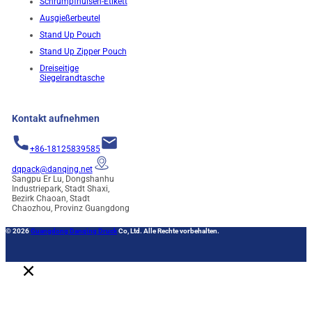
Schrumpfhülsen-Etikett
Ausgießerbeutel
Stand Up Pouch
Stand Up Zipper Pouch
Dreiseitige
Siegelrandtasche
Kontakt aufnehmen
+86-18125839585
dqpack@danqing.net
Sangpu Er Lu, Dongshanhu
Industriepark, Stadt Shaxi,
Bezirk Chaoan, Stadt
Chaozhou, Provinz Guangdong
© 2026
Guangdong Danqing Druck
Co, Ltd. Alle Rechte vorbehalten.