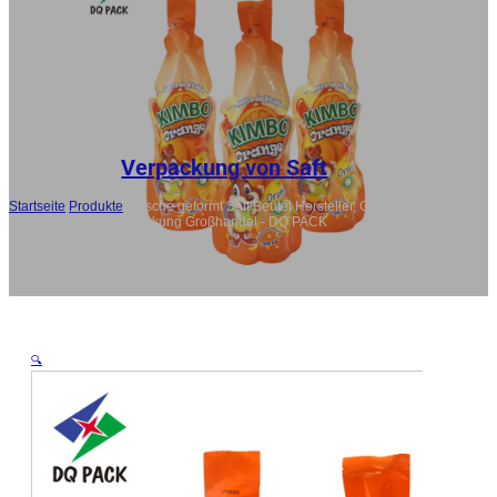
RU
ES
AR
JA
Verpackung von Saft
Startseite
/
Produkte
/
Flasche geformt Saft Beutel Hersteller, Getränk
Injektion Tasche Verpackung Großhandel - DQ PACK
🔍