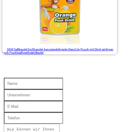
OEM Saftbeutel Großhandel, benutzerdefinierte Stand Up Pouch mit Stroh einfügen
Loch Fruchtsaft perforiert Beutel