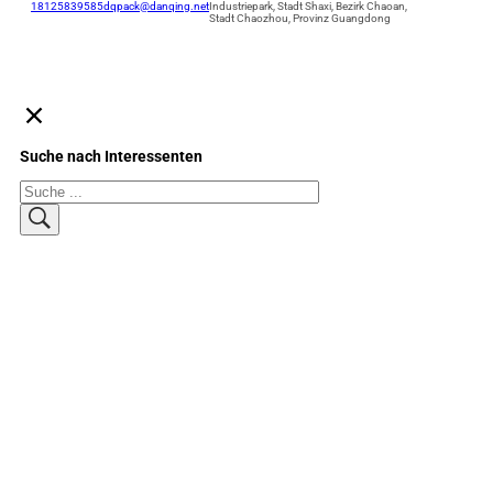
18125839585
dqpack@danqing.net
Industriepark, Stadt Shaxi, Bezirk Chaoan,
Stadt Chaozhou, Provinz Guangdong
Suche nach Interessenten
Suchen