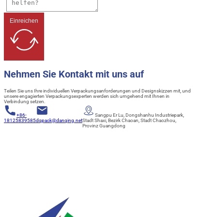
Einreichen
Nehmen Sie Kontakt mit uns auf
Teilen Sie uns Ihre individuellen Verpackungsanforderungen und Designskizzen mit, und
unsere engagierten Verpackungsexperten werden sich umgehend mit Ihnen in
Verbindung setzen.
+86-
Sangpu Er Lu, Dongshanhu Industriepark,
18125839585
dqpack@danqing.net
Stadt Shaxi, Bezirk Chaoan, Stadt Chaozhou,
Provinz Guangdong