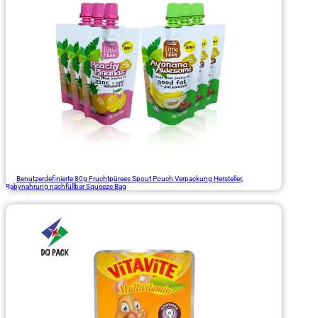
Benutzerdefinierte 80g Fruchtpürees Spout Pouch Verpackung Hersteller,
Babynahrung nachfüllbar Squeeze Bag