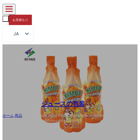
お見積もり
JA
EN
FR
DE
RU
ES
AR
ジュースの包装
ホーム
/
商品
/
Bottle Shaped Juice Pouch Manufacturer, Beverage
Injection Bag Packaging Wholesale - DQ PACK