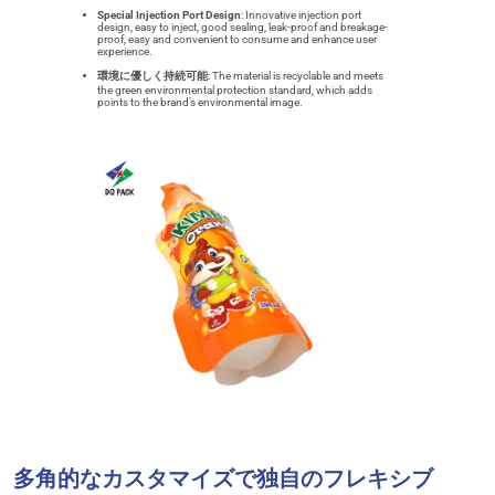
Special Injection Port Design
: Innovative injection port
design, easy to inject, good sealing, leak-proof and breakage-
proof, easy and convenient to consume and enhance user
experience.
環境に優しく持続可能
: The material is recyclable and meets
the green environmental protection standard, which adds
points to the brand’s environmental image.
多角的なカスタマイズで独自のフレキシブ