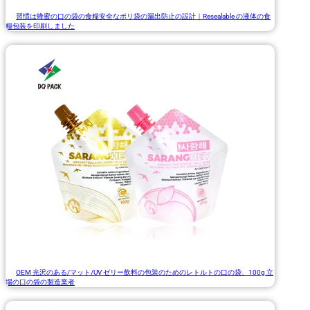
習慣は蜂蜜の口の袋の食糧安全なポリ袋の漏出防止の設計｜Resealable の液体の食
糧包装を印刷しました
OEM 光沢のある/マット/UV ゼリー飲料の包装のためのレトルトの口の袋、100g 立
場の口の袋の製造業者