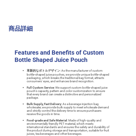
商品詳細
Features and Benefits of Custom
Bottle Shaped Juice Pouch
革新的なボトルデザイン
: As the manufacturer of custom
bottle-shaped juice pouches, we provide unique bottle-shaped
packaging, which breaks the traditional bag format, attracts
consumers’ eyes, and enhances brand recognition.
Full Custom Service
: We support custom bottle-shaped juice
pouch’s capacity, pattern and color customization to ensure
that every brand can create a distinctive and personalized
package.
Bulk Supply, Fast Delivery
: As a beverage injection bag
wholesaler, we provide bulk supply to meet wholesale demand
and strictly control the delivery time to ensure purchasers
receive the goods in time.
Food-grade and Safe Material
: Made of high-quality and
environmentally friendly PET material, which meets
international standards and ensures the safety and durability of
the product during storage and transportation, suitable for fruit
juices, tea beverages and other beverages.