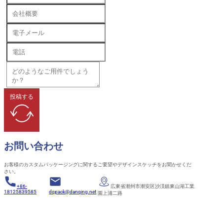
投稿する
お問い合わせ
お客様のカスタムパッケージングに関するご要望やデザインスケッチをお聞かせくだ
さい。
+86-
広東省潮州市潮安区沙渓鎮東山湖工業
18125839585
dqpack@danqing.net
園上浦二路