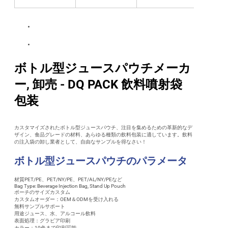
ボトル型ジュースパウチメーカ
ー, 卸売 - DQ PACK 飲料噴射袋
包装
カスタマイズされたボトル型ジュースパウチ、注目を集めるための革新的なデ
ザイン、食品グレードの材料、あらゆる種類の飲料包装に適しています。飲料
の注入袋の卸し業者として、自由なサンプルを得なさい！
ボトル型ジュースパウチのパラメータ
材質PET/PE、PET/NY/PE、PET/AL/NY/PEなど
Bag Type: Beverage Injection Bag, Stand Up Pouch
ポーチのサイズカスタム
カスタムオーダー：OEM＆ODMを受け入れる
無料サンプルサポート
用途ジュース、水、アルコール飲料
表面処理：グラビア印刷
カラー：10色まで印刷可能