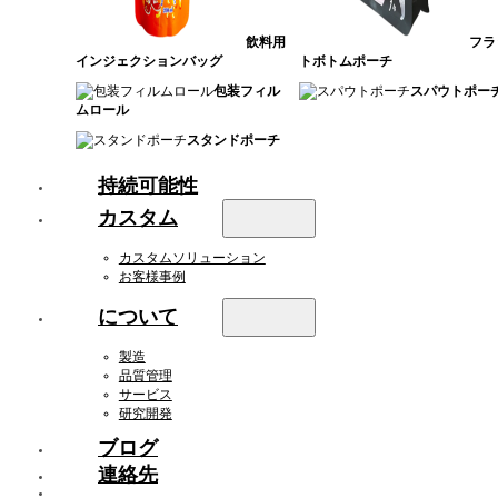
飲料用
フラ
インジェクションバッグ
トボトムポーチ
包装フィル
スパウトポー
ムロール
スタンドポーチ
持続可能性
カスタム
カスタムソリューション
お客様事例
について
製造
品質管理
サービス
研究開発
ブログ
連絡先