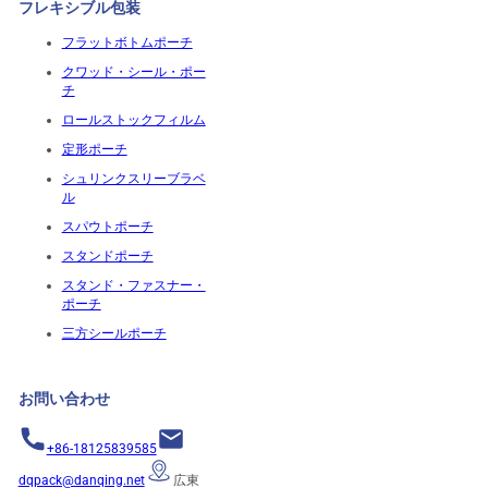
フレキシブル包装
フラットボトムポーチ
クワッド・シール・ポー
チ
ロールストックフィルム
定形ポーチ
シュリンクスリーブラベ
ル
スパウトポーチ
スタンドポーチ
スタンド・ファスナー・
ポーチ
三方シールポーチ
お問い合わせ
+86-18125839585
dqpack@danqing.net
広東