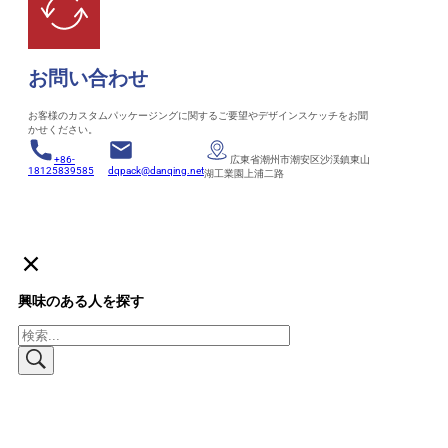
お問い合わせ
お客様のカスタムパッケージングに関するご要望やデザインスケッチをお聞
かせください。
+86-
広東省潮州市潮安区沙渓鎮東山
18125839585
dqpack@danqing.net
湖工業園上浦二路
興味のある人を探す
検
索