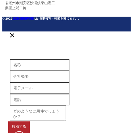
省潮州市潮安区沙渓鎮東山湖工
業園上浦二路
© 2026
広東省段慶印刷
Ltd.無断複写・転載を禁じます。.
投稿する