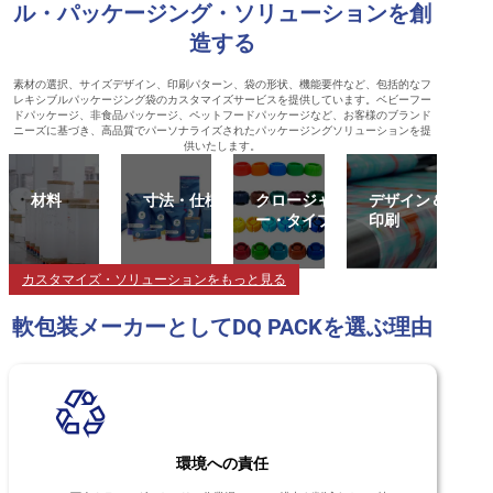
ル・パッケージング・ソリューションを創
造する
素材の選択、サイズデザイン、印刷パターン、袋の形状、機能要件など、包括的なフ
レキシブルパッケージング袋のカスタマイズサービスを提供しています。ベビーフー
ドパッケージ、非食品パッケージ、ペットフードパッケージなど、お客様のブランド
ニーズに基づき、高品質でパーソナライズされたパッケージングソリューションを提
供いたします。
材料
寸法・仕様
クロージャ
デザイン＆
ー・タイプ
印刷
カスタマイズ・ソリューションをもっと見る
軟包装メーカーとしてDQ PACKを選ぶ理由
環境への責任