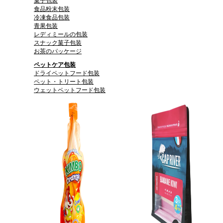
菓子包装
食品粉末包装
冷凍食品包装
青果包装
レディミールの包装
スナック菓子包装
お茶のパッケージ
ペットケア包装
ドライペットフード包装
ペット・トリート包装
ウェットペットフード包装