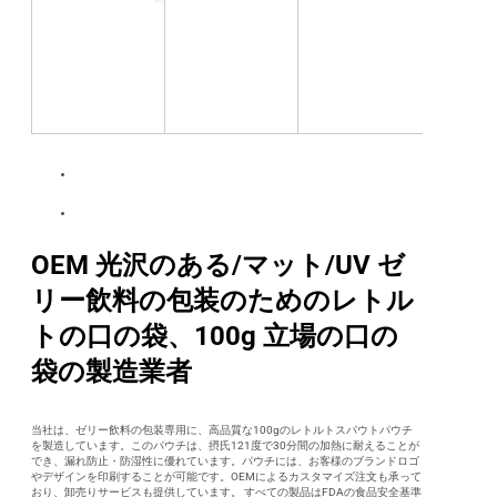
OEM 光沢のある/マット/UV ゼ
リー飲料の包装のためのレトル
トの口の袋、100g 立場の口の
袋の製造業者
当社は、ゼリー飲料の包装専用に、高品質な100gのレトルトスパウトパウチ
を製造しています。このパウチは、摂氏121度で30分間の加熱に耐えることが
でき、漏れ防止・防湿性に優れています。パウチには、お客様のブランドロゴ
やデザインを印刷することが可能です。OEMによるカスタマイズ注文も承って
おり、卸売りサービスも提供しています。 すべての製品はFDAの食品安全基準