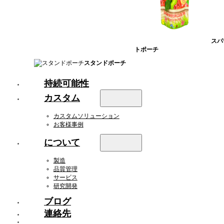
スパ
トポーチ
スタンドポーチ
持続可能性
カスタム
カスタムソリューション
お客様事例
について
製造
品質管理
サービス
研究開発
ブログ
連絡先