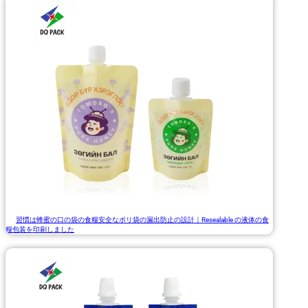
習慣は蜂蜜の口の袋の食糧安全なポリ袋の漏出防止の設計｜Resealable の液体の食
糧包装を印刷しました