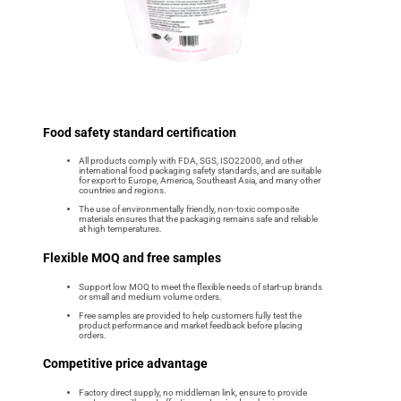
Food safety standard certification
All products comply with FDA, SGS, ISO22000, and other
international food packaging safety standards, and are suitable
for export to Europe, America, Southeast Asia, and many other
countries and regions.
The use of environmentally friendly, non-toxic composite
materials ensures that the packaging remains safe and reliable
at high temperatures.
Flexible MOQ and free samples
Support low MOQ to meet the flexible needs of start-up brands
or small and medium volume orders.
Free samples are provided to help customers fully test the
product performance and market feedback before placing
orders.
Competitive price advantage
Factory direct supply, no middleman link, ensure to provide