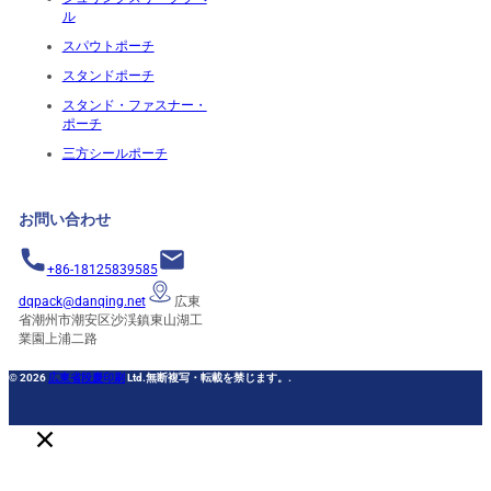
ル
スパウトポーチ
スタンドポーチ
スタンド・ファスナー・
ポーチ
三方シールポーチ
お問い合わせ
+86-18125839585
dqpack@danqing.net
広東
省潮州市潮安区沙渓鎮東山湖工
業園上浦二路
© 2026
広東省段慶印刷
Ltd.無断複写・転載を禁じます。.