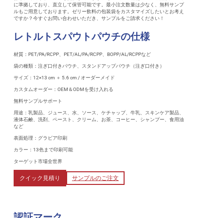
に準拠しており、直立して保管可能です。最小注文数量は少なく、無料サンプ
ルもご用意しております。ゼリー飲料の包装袋をカスタマイズしたいとお考え
ですか？今すぐお問い合わせいただき、サンプルをご請求ください！
レトルトスパウトパウチの仕様
材質：PET/PA/RCPP、PET/AL/PA/RCPP、BOPP/AL/RCPPなど
袋の種類：注ぎ口付きパウチ、スタンドアップパウチ（注ぎ口付き）
サイズ：12×13 cm ＋ 5.6 cm / オーダーメイド
カスタムオーダー：OEM＆ODMを受け入れる
無料サンプルサポート
用途：乳製品、ジュース、水、ソース、ケチャップ、牛乳、スキンケア製品、
液体石鹸、洗剤、ペースト、クリーム、お茶、コーヒー、シャンプー、食用油
など
表面処理：グラビア印刷
カラー：13色まで印刷可能
ターゲット市場全世界
クイック見積り
サンプルのご注文
認証マーク