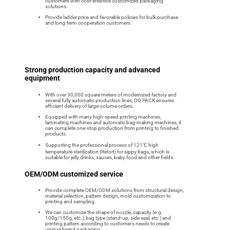
customers with cost-effective customized packaging
solutions.
Provide ladder price and favorable policies for bulk purchase
and long-term cooperation customers.
Strong production capacity and advanced
equipment
With over 30,000 square meters of modernized factory and
several fully automatic production lines, DQ PACK ensures
efficient delivery of large-volume orders.
Equipped with many high-speed printing machines,
laminating machines and automatic bag-making machines, it
can complete one-stop production from printing to finished
products.
Supporting the professional process of 121℃ high
temperature sterilization (Retort) for sippy bags, which is
suitable for jelly drinks, sauces, baby food and other fields.
OEM/ODM customized service
Provide complete OEM/ODM solutions from structural design,
material selection, pattern design, mold customization to
printing and sampling.
We can customize the shape of nozzle, capacity (e.g.
100g/150g, etc.), bag type (stand-up, side seal, etc.) and
printing pattern according to customer’s needs to create
unique brand packaging.