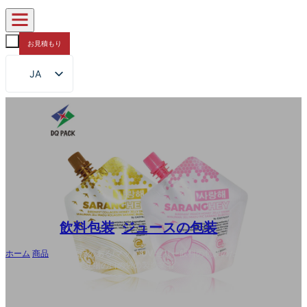
お見積もり
JA
EN
FR
DE
RU
ES
AR
飲料包装
,
ジュースの包装
ホーム
/
商品
/
OEM 光沢のある/マット/UV ゼリー飲料の包装のためのレト
ルトの口の袋、100g 立場の口の袋の製造業者