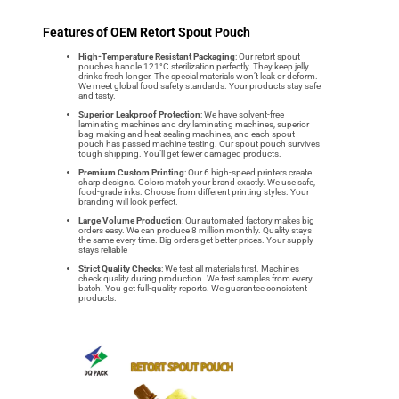
Features of OEM Retort Spout Pouch
High-Temperature Resistant Packaging
: Our retort spout
pouches handle 121°C sterilization perfectly. They keep jelly
drinks fresh longer. The special materials won’t leak or deform.
We meet global food safety standards. Your products stay safe
and tasty.
Superior Leakproof Protection
: We have solvent-free
laminating machines and dry laminating machines, superior
bag-making and heat sealing machines, and each spout
pouch has passed machine testing. Our spout pouch survives
tough shipping. You’ll get fewer damaged products.
Premium Custom Printing
: Our 6 high-speed printers create
sharp designs. Colors match your brand exactly. We use safe,
food-grade inks. Choose from different printing styles. Your
branding will look perfect.
Large Volume Production
: Our automated factory makes big
orders easy. We can produce 8 million monthly. Quality stays
the same every time. Big orders get better prices. Your supply
stays reliable
Strict Quality Checks
: We test all materials first. Machines
check quality during production. We test samples from every
batch. You get full-quality reports. We guarantee consistent
products.