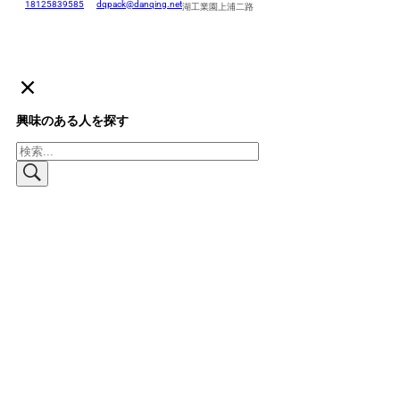
18125839585
dqpack@danqing.net
湖工業園上浦二路
興味のある人を探す
検
索