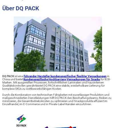
Über DQ PACK
DQ PACK
ist eine
führender Hersteller kundenspezifischer flexibler Verpackungen
in
China und bietet
Kundenspezifische Hochbarriere-Verpackungen für Snacks
für B2B-
Marken. Mit ausgereiften Prozessen, fortschrittlichen Laminaten und hausinternen
Qualitätskontrollen gewährleistet DQ PACK eine stabile, wiederholbare Lieferung für
komplexe SKUs zu wettbewerbsfähigen Kosten.
Durch die Kombination von technischen Fähigkeiten mit zuverlässiger Produktion und
maßgeschneiderten Dienstleistungen hilft DQ PACK den Beschaffungsteams, Risiken zu
minimieren, die Gesamtbetriebskosten zu optimieren und Snackprodukte effizient im
Einzelhandel, im E-Commerce und in Private-Label-Kanälen einzuführen.