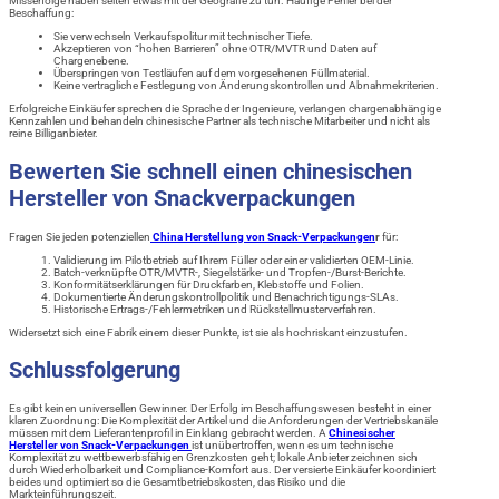
Misserfolge haben selten etwas mit der Geografie zu tun. Häufige Fehler bei der
Beschaffung:
Sie verwechseln Verkaufspolitur mit technischer Tiefe.
Akzeptieren von “hohen Barrieren” ohne OTR/MVTR und Daten auf
Chargenebene.
Überspringen von Testläufen auf dem vorgesehenen Füllmaterial.
Keine vertragliche Festlegung von Änderungskontrollen und Abnahmekriterien.
Erfolgreiche Einkäufer sprechen die Sprache der Ingenieure, verlangen chargenabhängige
Kennzahlen und behandeln chinesische Partner als technische Mitarbeiter und nicht als
reine Billiganbieter.
Bewerten Sie schnell einen chinesischen
Hersteller von Snackverpackungen
Fragen Sie jeden potenziellen
China Herstellung von Snack-Verpackungen
r
für:
Validierung im Pilotbetrieb auf Ihrem Füller oder einer validierten OEM-Linie.
Batch-verknüpfte OTR/MVTR-, Siegelstärke- und Tropfen-/Burst-Berichte.
Konformitätserklärungen für Druckfarben, Klebstoffe und Folien.
Dokumentierte Änderungskontrollpolitik und Benachrichtigungs-SLAs.
Historische Ertrags-/Fehlermetriken und Rückstellmusterverfahren.
Widersetzt sich eine Fabrik einem dieser Punkte, ist sie als hochriskant einzustufen.
Schlussfolgerung
Es gibt keinen universellen Gewinner. Der Erfolg im Beschaffungswesen besteht in einer
klaren Zuordnung: Die Komplexität der Artikel und die Anforderungen der Vertriebskanäle
müssen mit dem Lieferantenprofil in Einklang gebracht werden. A
Chinesischer
Hersteller von Snack-Verpackungen
ist unübertroffen, wenn es um technische
Komplexität zu wettbewerbsfähigen Grenzkosten geht; lokale Anbieter zeichnen sich
durch Wiederholbarkeit und Compliance-Komfort aus. Der versierte Einkäufer koordiniert
beides und optimiert so die Gesamtbetriebskosten, das Risiko und die
Markteinführungszeit.