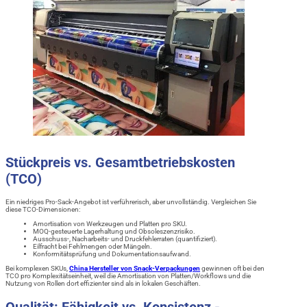
Stückpreis vs. Gesamtbetriebskosten
(TCO)
Ein niedriges Pro-Sack-Angebot ist verführerisch, aber unvollständig. Vergleichen Sie
diese TCO-Dimensionen:
Amortisation von Werkzeugen und Platten pro SKU.
MOQ-gesteuerte Lagerhaltung und Obsoleszenzrisiko.
Ausschuss-, Nacharbeits- und Druckfehlerraten (quantifiziert).
Eilfracht bei Fehlmengen oder Mängeln.
Konformitätsprüfung und Dokumentationsaufwand.
Bei komplexen SKUs,
China Hersteller von Snack-Verpackungen
gewinnen oft bei den
TCO pro Komplexitätseinheit, weil die Amortisation von Platten/Workflows und die
Nutzung von Rollen dort effizienter sind als in lokalen Geschäften.
Qualität: Fähigkeit vs. Konsistenz -