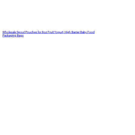
Wholesale Spout Pouches for 8oz Fruit Yogurt, High Barrier Baby Food
Packaging Bags