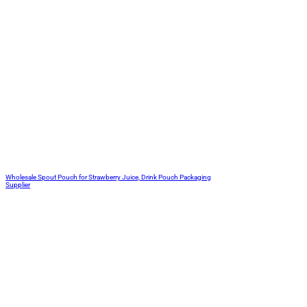
Wholesale Spout Pouch for Strawberry Juice, Drink Pouch Packaging
Supplier