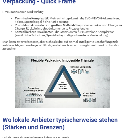
Verpackung - Quick Frame
Drei Dimensionen sind wichtig:
Technische Komplexität:
Mehrschichtige Laminate, EVOH/EVOH-Alternativen,
Folien, Spezialsiegel, hohe Farbdeckung.
Produktionskonsistenz in großem Maßstab:
Reproduzierbarkeit von Charge zu
Charge, Rückstellmuster, dokumentierte Prozessfenster.
Kontrollierbare Stückkosten:
die Grenzkosten für zusätzliche Komplexität
(zusätzliche Schichten, Speziallacke, maßgeschneiderte Versiegelung).
Man kann zwei verbessern, aber nicht alle drei auf einmal. Intelligente Beschaffung zielt
auf die richtigen zwei für jede SKU ab, anstatt nach einer unmöglichen Dreierkombination
zu suchen.
Wo lokale Anbieter typischerweise stehen
(Stärken und Grenzen)
Lokale Verpackungslieferanten liefern in der Regel: