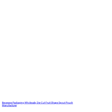
Beverage Packaging Wholesale, Die-Cut Fruit Shape Spout Pouch
Manufacturer