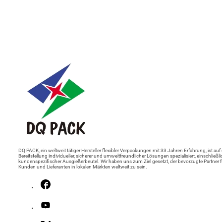
DQ PACK, ein weltweit tätiger Hersteller flexibler Verpackungen mit 33 Jahren Erfahrung, ist auf 
Bereitstellung individueller, sicherer und umweltfreundlicher Lösungen spezialisiert, einschließli
kundenspezifischer Ausgießerbeutel. Wir haben uns zum Ziel gesetzt, der bevorzugte Partner f
Kunden und Lieferanten in lokalen Märkten weltweit zu sein.