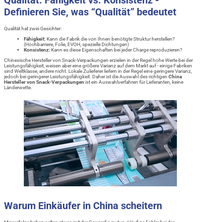
Definieren Sie, was “Qualität” bedeutet
Qualität hat zwei Gesichter:
Fähigkeit:
Kann die Fabrik die von Ihnen benötigte Struktur herstellen?
(Hochbarriere, Folie, EVOH, spezielle Dichtungen)
Konsistenz:
Kann es diese Eigenschaften bei jeder Charge reproduzieren?
Chinesische Hersteller von Snack-Verpackungen erzielen in der Regel hohe Werte bei der
Leistungsfähigkeit, weisen aber eine größere Varianz auf dem Markt auf - einige Fabriken
sind Weltklasse, andere nicht. Lokale Zulieferer liefern in der Regel eine geringere Varianz,
jedoch bei geringerer Leistungsfähigkeit. Daher ist die Auswahl des richtigen
China
Hersteller von Snack-Verpackungen
ist ein Auswahlverfahren für Lieferanten, keine
Länderwette.
Warum Einkäufer in China scheitern