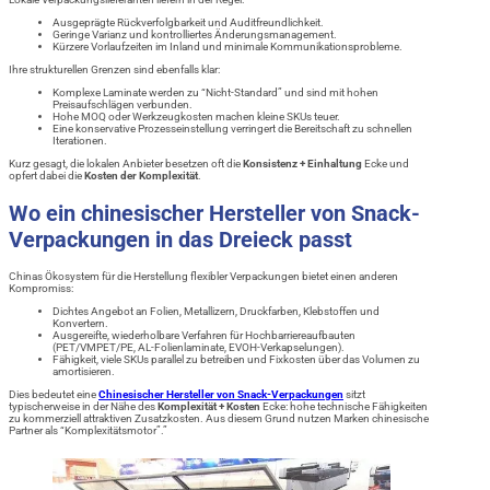
Ausgeprägte Rückverfolgbarkeit und Auditfreundlichkeit.
Geringe Varianz und kontrolliertes Änderungsmanagement.
Kürzere Vorlaufzeiten im Inland und minimale Kommunikationsprobleme.
Ihre strukturellen Grenzen sind ebenfalls klar:
Komplexe Laminate werden zu “Nicht-Standard” und sind mit hohen
Preisaufschlägen verbunden.
Hohe MOQ oder Werkzeugkosten machen kleine SKUs teuer.
Eine konservative Prozesseinstellung verringert die Bereitschaft zu schnellen
Iterationen.
Kurz gesagt, die lokalen Anbieter besetzen oft die
Konsistenz + Einhaltung
Ecke und
opfert dabei die
Kosten der Komplexität
.
Wo ein chinesischer Hersteller von Snack-
Verpackungen in das Dreieck passt
Chinas Ökosystem für die Herstellung flexibler Verpackungen bietet einen anderen
Kompromiss:
Dichtes Angebot an Folien, Metallizern, Druckfarben, Klebstoffen und
Konvertern.
Ausgereifte, wiederholbare Verfahren für Hochbarriereaufbauten
(PET/VMPET/PE, AL-Folienlaminate, EVOH-Verkapselungen).
Fähigkeit, viele SKUs parallel zu betreiben und Fixkosten über das Volumen zu
amortisieren.
Dies bedeutet eine
Chinesischer Hersteller von Snack-Verpackungen
sitzt
typischerweise in der Nähe des
Komplexität + Kosten
Ecke: hohe technische Fähigkeiten
zu kommerziell attraktiven Zusatzkosten. Aus diesem Grund nutzen Marken chinesische
Partner als “Komplexitätsmotor”.”