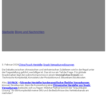
JA
China Snack-Verpackungshersteller vs.
lokale Lieferanten: Vergleich von
Kosten und Qualität
Startseite
/
Blogs und Nachrichten
/
China Snack-Verpackungshersteller vs. lokale
Lieferanten: Vergleich von Kosten und Qualität
3. Februar 2026
China Pouch Hersteller
,
Snack-Verpackungslösungen
Die Debatte zwischen chinesischen und einheimischen Zulieferern wird in der Regel unter
der Fragestellung geführt, wer billiger ist. Das ist nur ein Teil der Frage. Für globale
Snackmarken liegt der wahre Kompromiss in einem
Unmögliches Dreieck
von
Technische Komplexität
,
Konsistenz der Produktion
und
Steuerbare Stückkosten
.
Also,
DQ PACK
, a
führender Hersteller kundenspezifischer flexibler Verpackungen
,
können Sie erkennen, dass die Auswertung einer
Chinesischer Hersteller von Snack-
Verpackungen
bedeutet, sich zu fragen: Welcher Partner kommt der “brauchbaren
Lösung” für die Komplexität meiner SKU und die Bedürfnisse des Vertriebskanals am
nächsten?