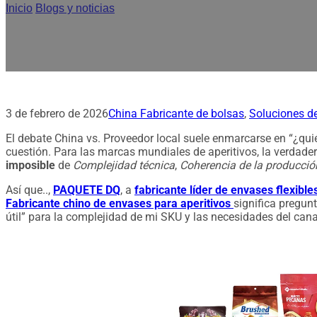
Inicio
/
Blogs y noticias
/
Fabricante chino de envases de aperiti
3 de febrero de 2026
China Fabricante de bolsas
,
Soluciones d
El debate China vs. Proveedor local suele enmarcarse en “¿qui
cuestión. Para las marcas mundiales de aperitivos, la verdadera
imposible
de
Complejidad técnica
,
Coherencia de la producció
Así que..,
PAQUETE DQ
, a
fabricante líder de envases flexibl
Fabricante chino de envases para aperitivos
significa pregun
útil” para la complejidad de mi SKU y las necesidades del cana