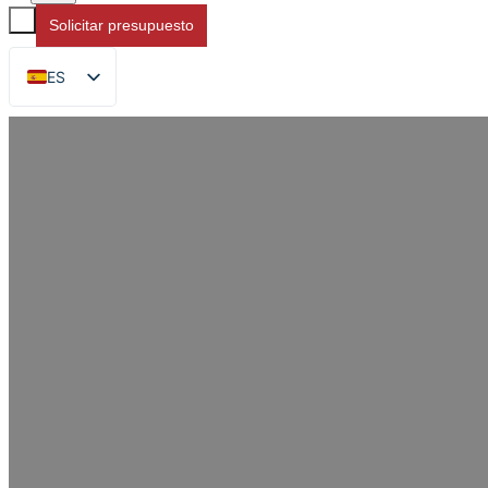
Solicitar presupuesto
ES
EN
FR
DE
RU
AR
JA
Fabricante chino de e
Co