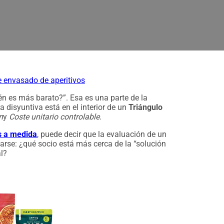
vos frente a proveedores locales: Comparación de costes y cali
e envasado de aperitivos
én es más barato?”. Esa es una parte de la
 disyuntiva está en el interior de un
Triángulo
n
y
Coste unitario controlable
.
es a medida
, puede decir que la evaluación de un
tarse: ¿qué socio está más cerca de la “solución
l?