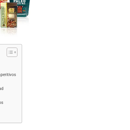
peritivos
ad
os