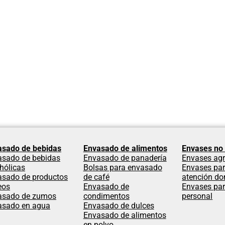
asado de bebidas
Envasado de alimentos
Envases no 
asado de bebidas
Envasado de panadería
Envases agr
hólicas
Bolsas para envasado
Envases par
asado de productos
de café
atención dom
eos
Envasado de
Envases par
asado de zumos
condimentos
personal
asado en agua
Envasado de dulces
Envasado de alimentos
en polvo