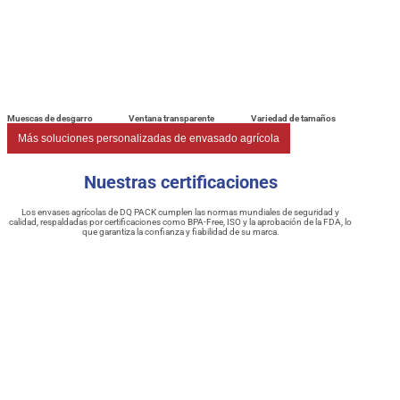
Muescas de desgarro
Ventana transparente
Variedad de tamaños
Más soluciones personalizadas de envasado agrícola
Nuestras certificaciones
Los envases agrícolas de DQ PACK cumplen las normas mundiales de seguridad y
calidad, respaldadas por certificaciones como BPA-Free, ISO y la aprobación de la FDA, lo
que garantiza la confianza y fiabilidad de su marca.