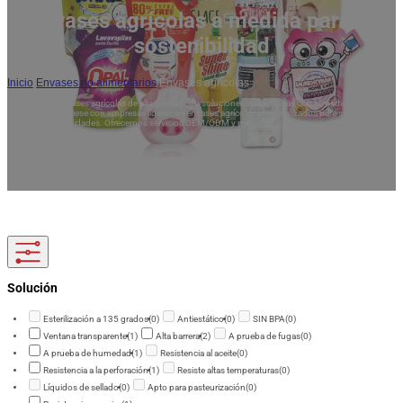
Envases agrícolas a medida para la
sostenibilidad
Inicio
/
Envases no alimentarios
/
Envases agrícolas
Descubra envases agrícolas de alta calidad con soluciones respetuosas con el medio
ambiente. Asóciese con empresas líderes en envases agrícolas personalizados para sus
necesidades. Ofrecemos servicios OEM/ODM y muestras gratuitas.
Solución
Esterilización a 135 grados
(0)
Antiestático
(0)
SIN BPA
(0)
Ventana transparente
(1)
Alta barrera
(2)
A prueba de fugas
(0)
A prueba de humedad
(1)
Resistencia al aceite
(0)
Resistencia a la perforación
(1)
Resiste altas temperaturas
(0)
Líquidos de sellado
(0)
Apto para pasteurización
(0)