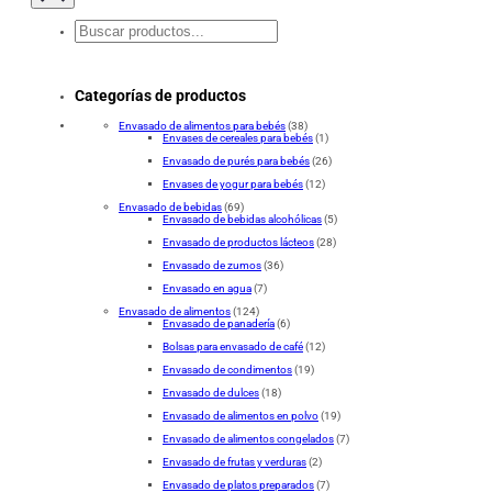
Buscar
en
Categorías de productos
Envasado de alimentos para bebés
(38)
Envases de cereales para bebés
(1)
Envasado de purés para bebés
(26)
Envases de yogur para bebés
(12)
Envasado de bebidas
(69)
Envasado de bebidas alcohólicas
(5)
Envasado de productos lácteos
(28)
Envasado de zumos
(36)
Envasado en agua
(7)
Envasado de alimentos
(124)
Envasado de panadería
(6)
Bolsas para envasado de café
(12)
Envasado de condimentos
(19)
Envasado de dulces
(18)
Envasado de alimentos en polvo
(19)
Envasado de alimentos congelados
(7)
Envasado de frutas y verduras
(2)
Envasado de platos preparados
(7)