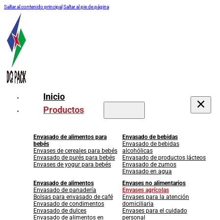
Saltar al contenido principal
Saltar al pie de página
Inicio
Productos
Envasado de alimentos para
Envasado de bebidas
bebés
Envasado de bebidas
Envases de cereales para bebés
alcohólicas
Envasado de purés para bebés
Envasado de productos lácteos
Envases de yogur para bebés
Envasado de zumos
Envasado en agua
Envasado de alimentos
Envases no alimentarios
Envasado de panadería
Envases agrícolas
Bolsas para envasado de café
Envases para la atención
Envasado de condimentos
domiciliaria
Envasado de dulces
Envases para el cuidado
Envasado de alimentos en
personal