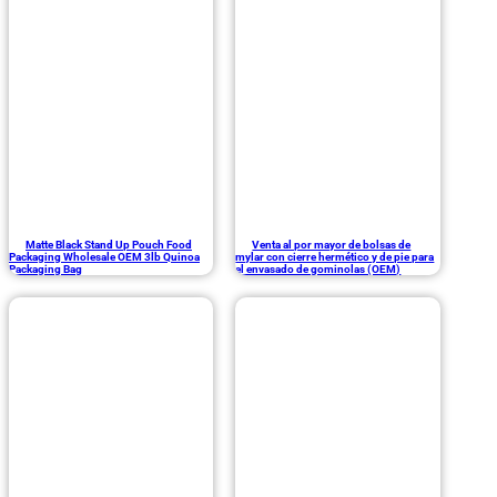
Matte Black Stand Up Pouch Food
Venta al por mayor de bolsas de
Packaging Wholesale OEM 3lb Quinoa
mylar con cierre hermético y de pie para
Packaging Bag
el envasado de gominolas (OEM)