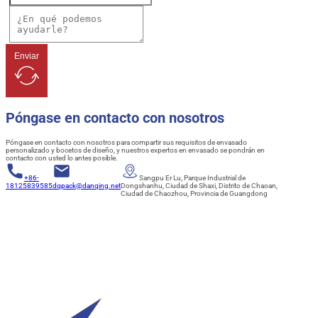
Enviar
Póngase en contacto con nosotros
Póngase en contacto con nosotros para compartir sus requisitos de envasado
personalizado y bocetos de diseño, y nuestros expertos en envasado se pondrán en
contacto con usted lo antes posible.
+86-
Sangpu Er Lu, Parque Industrial de
18125839585
dqpack@danqing.net
Dongshanhu, Ciudad de Shaxi, Distrito de Chaoan,
Ciudad de Chaozhou, Provincia de Guangdong