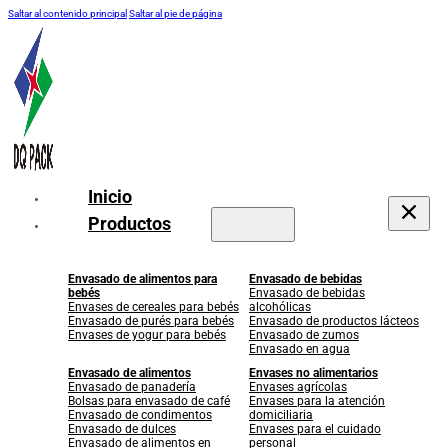
Saltar al contenido principal
Saltar al pie de página
Inicio
Productos
Envasado de alimentos para
Envasado de bebidas
bebés
Envasado de bebidas
Envases de cereales para bebés
alcohólicas
Envasado de purés para bebés
Envasado de productos lácteos
Envases de yogur para bebés
Envasado de zumos
Envasado en agua
Envasado de alimentos
Envases no alimentarios
Envasado de panadería
Envases agrícolas
Bolsas para envasado de café
Envases para la atención
Envasado de condimentos
domiciliaria
Envasado de dulces
Envases para el cuidado
Envasado de alimentos en
personal