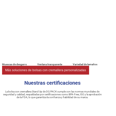
Muescas de desgarro
Ventana transparente
Variedad de tamaños
Más soluciones de bolsas con cremallera personalizadas
Nuestras certificaciones
La bolsa con cremallera Stand Up de DQ PACK cumple con las normas mundiales de
seguridad y calidad, respaldadas por certificaciones como BPA-Free, ISO y la aprobación
de la FDA, lo que garantiza la confianza y fiabilidad de su marca.