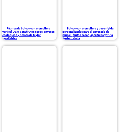
Fábrica de bolsas con cremallera
Bolsas con cremallera y base rígida
vertical OEM para frutos secos, envases
personalizadas para el envasado de
ecológicos y bolsas de Mylar
muesli, frutos secos, aperitivos y fruta
resellables
deshidratada