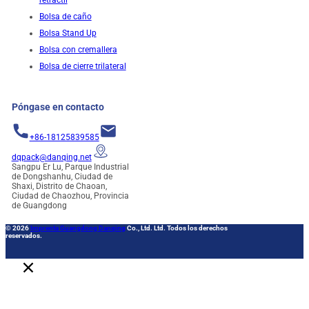
retráctil
Bolsa de caño
Bolsa Stand Up
Bolsa con cremallera
Bolsa de cierre trilateral
Póngase en contacto
+86-18125839585
dqpack@danqing.net
Sangpu Er Lu, Parque Industrial
de Dongshanhu, Ciudad de
Shaxi, Distrito de Chaoan,
Ciudad de Chaozhou, Provincia
de Guangdong
© 2026
Imprenta Guangdong Danqing
Co., Ltd. Ltd. Todos los derechos
reservados.