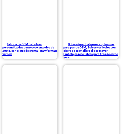
Fabricante OEM de bolsas
Bolsas de embalaje para golosinas
personalizadas para cacao en polvo de
para perros OEM; Bolsas verticales con
200 g, con cierre de cremallera y formato
cierre de cremallera al por mayor;
vertical
Embalajes resellables para tiras de carne
seca