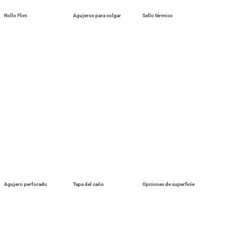
Rollo Flim
Agujeros para colgar
Sello térmico
Agujero perforado
Tapa del caño
Opciones de superficie