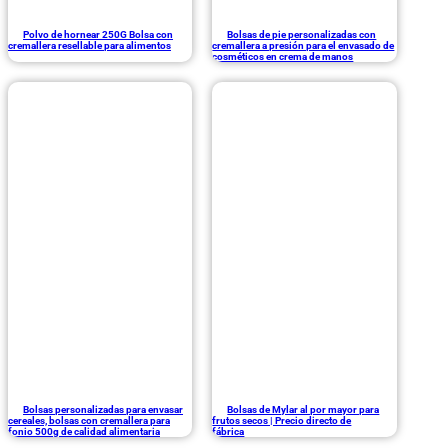
Polvo de hornear 250G Bolsa con
Bolsas de pie personalizadas con
cremallera resellable para alimentos
cremallera a presión para el envasado de
cosméticos en crema de manos
Bolsas personalizadas para envasar
Bolsas de Mylar al por mayor para
cereales, bolsas con cremallera para
frutos secos | Precio directo de
fonio 500g de calidad alimentaria
fábrica