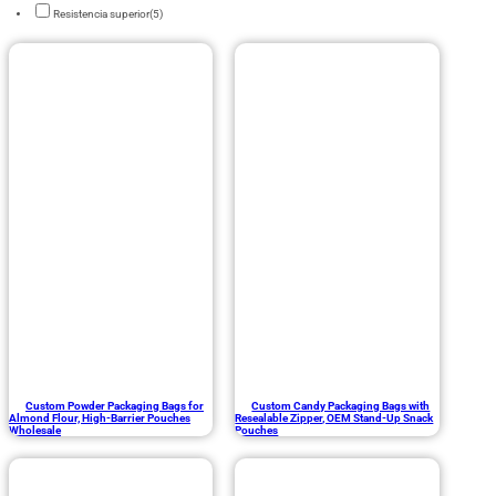
Resistencia superior
(5)
Custom Powder Packaging Bags for
Custom Candy Packaging Bags with
Almond Flour, High-Barrier Pouches
Resealable Zipper, OEM Stand-Up Snack
Wholesale
Pouches