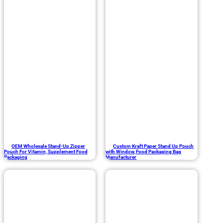
OEM Wholesale Stand-Up Zipper
Custom Kraft Paper Stand Up Pouch
Pouch For Vitamin, Supplement Food
with Window, Food Packaging Bag
Packaging
Manufacturer