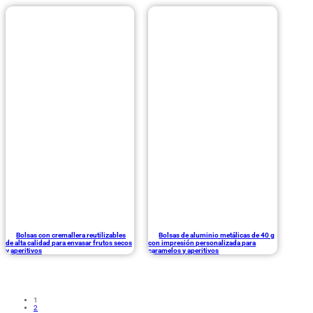
Bolsas con cremallera reutilizables
Bolsas de aluminio metálicas de 40 g
de alta calidad para envasar frutos secos
con impresión personalizada para
y aperitivos
caramelos y aperitivos
1
2