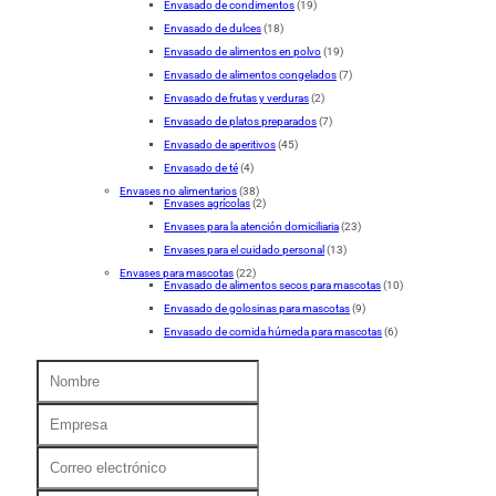
Envasado de condimentos
(19)
Envasado de dulces
(18)
Envasado de alimentos en polvo
(19)
Envasado de alimentos congelados
(7)
Envasado de frutas y verduras
(2)
Envasado de platos preparados
(7)
Envasado de aperitivos
(45)
Envasado de té
(4)
Envases no alimentarios
(38)
Envases agrícolas
(2)
Envases para la atención domiciliaria
(23)
Envases para el cuidado personal
(13)
Envases para mascotas
(22)
Envasado de alimentos secos para mascotas
(10)
Envasado de golosinas para mascotas
(9)
Envasado de comida húmeda para mascotas
(6)