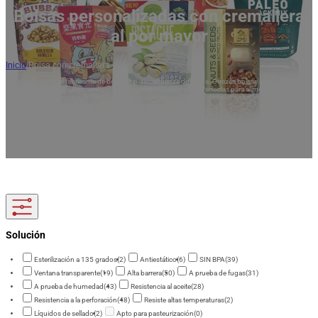
Bolsas personalizadas con cremallera
al por mayor
Inicio
/
Bolsa con cremallera
Asóciese con el fabricante de bolsas zip de confianza de China. Ofrezca bolsas con
cremallera al por mayor con diseños doypack personalizados. Perfectas para alimentos,
cosméticos y mascotas. Impresión vibrante y entrega global. No dude en solicitarnos un
presupuesto.
Solución
Esterilización a 135 grados
(2)
Antiestático
(6)
SIN BPA
(39)
Ventana transparente
(19)
Alta barrera
(50)
A prueba de fugas
(31)
A prueba de humedad
(43)
Resistencia al aceite
(28)
Resistencia a la perforación
(48)
Resiste altas temperaturas
(2)
Líquidos de sellado
(2)
Apto para pasteurización
(0)