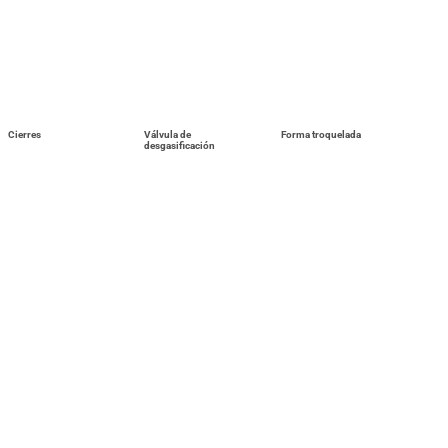
Cierres
Válvula de
Forma troquelada
desgasificación