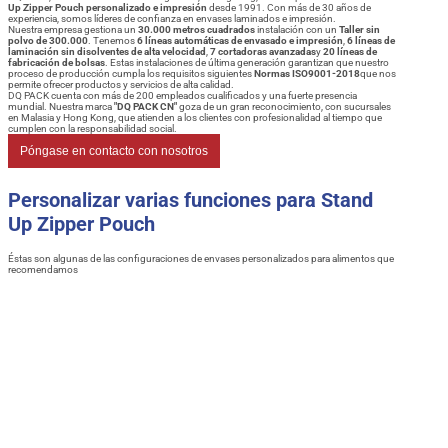
Up Zipper Pouch personalizado e impresión
desde 1991. Con más de 30 años de
experiencia, somos líderes de confianza en envases laminados e impresión.
Nuestra empresa gestiona un
30.000 metros cuadrados
instalación con un
Taller sin
polvo de 300.000
. Tenemos
6 líneas automáticas de envasado e impresión
,
6 líneas de
laminación sin disolventes de alta velocidad
,
7 cortadoras avanzadas
y
20 líneas de
fabricación de bolsas
. Estas instalaciones de última generación garantizan que nuestro
proceso de producción cumpla los requisitos siguientes
Normas ISO9001-2018
que nos
permite ofrecer productos y servicios de alta calidad.
DQ PACK cuenta con más de 200 empleados cualificados y una fuerte presencia
mundial. Nuestra marca
"DQ PACK CN"
goza de un gran reconocimiento, con sucursales
en Malasia y Hong Kong, que atienden a los clientes con profesionalidad al tiempo que
cumplen con la responsabilidad social.
Póngase en contacto con nosotros
Personalizar varias funciones para Stand
Up Zipper Pouch
Éstas son algunas de las configuraciones de envases personalizados para alimentos que
recomendamos