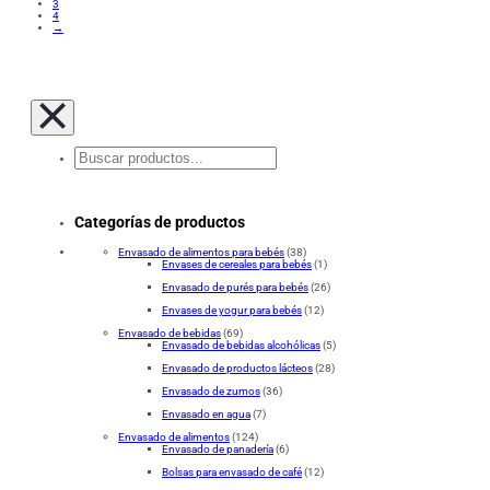
3
4
→
Buscar
en
Categorías de productos
Envasado de alimentos para bebés
(38)
Envases de cereales para bebés
(1)
Envasado de purés para bebés
(26)
Envases de yogur para bebés
(12)
Envasado de bebidas
(69)
Envasado de bebidas alcohólicas
(5)
Envasado de productos lácteos
(28)
Envasado de zumos
(36)
Envasado en agua
(7)
Envasado de alimentos
(124)
Envasado de panadería
(6)
Bolsas para envasado de café
(12)