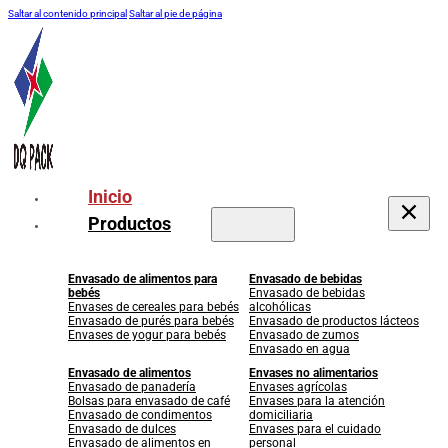
Saltar al contenido principal
Saltar al pie de página
Inicio
Productos
Envasado de alimentos para
Envasado de bebidas
bebés
Envasado de bebidas
Envases de cereales para bebés
alcohólicas
Envasado de purés para bebés
Envasado de productos lácteos
Envases de yogur para bebés
Envasado de zumos
Envasado en agua
Envasado de alimentos
Envases no alimentarios
Envasado de panadería
Envases agrícolas
Bolsas para envasado de café
Envases para la atención
Envasado de condimentos
domiciliaria
Envasado de dulces
Envases para el cuidado
Envasado de alimentos en
personal