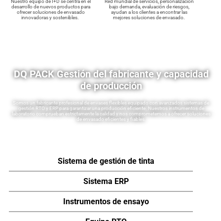
Nuestro equipo de I+D se centra en el
Red mundial de servicios, personalización
desarrollo de nuevos productos para
bajo demanda, evaluación de riesgos,
ofrecer soluciones de envasado
ayudan a los clientes a encontrar las
innovadoras y sostenibles.
mejores soluciones de envasado.
DQ PACK Gestión del fabricante y capacidad
de producción
Somos un fabricante profesional de envases flexibles equipado con avanzados sistemas de
gestión RTO y ERP para garantizar una producción eficiente. Nuestros instrumentos de
laboratorio comprueban estrictamente la calidad y nos comprometemos a ofrecer soluciones
de envasado eficientes y fiables.
Sistema de gestión de tinta
Sistema ERP
Instrumentos de ensayo