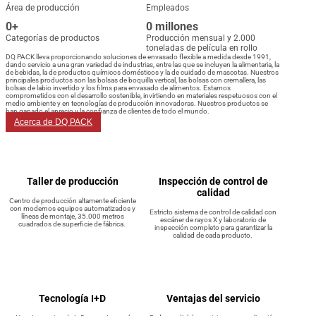
Área de producción
Empleados
0
+
0
millones
Categorías de productos
Producción mensual y 2.000
toneladas de película en rollo
DQ PACK lleva proporcionando soluciones de envasado flexible a medida desde 1991,
dando servicio a una gran variedad de industrias, entre las que se incluyen la alimentaria, la
de bebidas, la de productos químicos domésticos y la de cuidado de mascotas. Nuestros
principales productos son las bolsas de boquilla vertical, las bolsas con cremallera, las
bolsas de labio invertido y los films para envasado de alimentos. Estamos
comprometidos con el desarrollo sostenible, invirtiendo en materiales respetuosos con el
medio ambiente y en tecnologías de producción innovadoras. Nuestros productos se
han ganado el aprecio y la confianza de clientes de todo el mundo.
Acerca de DQ PACK
Taller de producción
Inspección de control de
calidad
Centro de producción altamente eficiente
con modernos equipos automatizados y
Estricto sistema de control de calidad con
líneas de montaje, 35.000 metros
escáner de rayos X y laboratorio de
cuadrados de superficie de fábrica.
inspección completo para garantizar la
calidad de cada producto.
Tecnología I+D
Ventajas del servicio