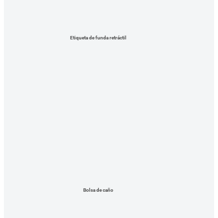
Etiqueta de funda retráctil
Bolsa de caño