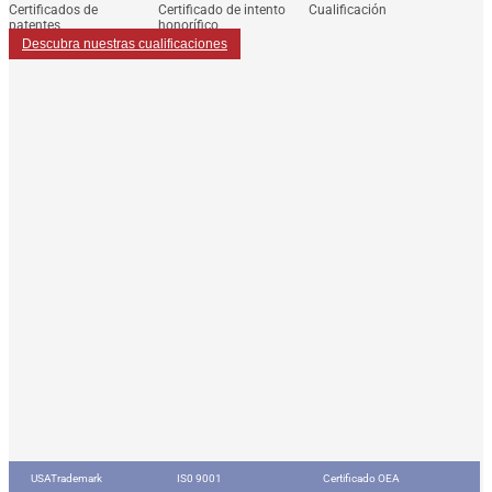
Certificados de
Certificado de intento
Cualificación
patentes
honorífico
Descubra nuestras cualificaciones
USATrademark
IS0 9001
Certificado OEA