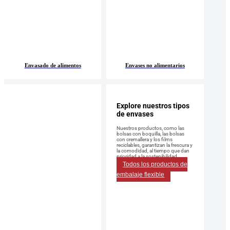
Envasado de alimentos
Envases no alimentarios
Explore nuestros tipos
de envases
Nuestros productos, como las
bolsas con boquilla, las bolsas
con cremallera y los films
reciclables, garantizan la frescura y
la comodidad, al tiempo que dan
prioridad a la sostenibilidad.
Todos los productos de
embalaje flexible