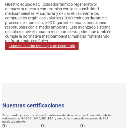
Nuestro equipo RTO (oxidador térmico regenerativo)
demuestra nuestro compromiso con la sostenibilidad
medioambiental. Al capturar y oxidar eficazmente los
compuestos orgánicos volátiles (COV) emitidos durante el
proceso de impresión, el RTO garantiza unas operaciones
respetuosas con el medio ambiente. Este avanzado sistema
no sólo reduce el impacto medioambiental, sino que también
cumple la normativa medioambiental mundial, fomentando
un futuro más ecológico.
Conozca nuestra tecnología de fabricación
Nuestras certificaciones
Todo nuestro proceso de fabricación se lleva a cabo de acuerdo con los requisitos de las
certificaciones ISO 9001:2015, BRC, BSCI y cumple las normas de inspección de SGS
para la exportación.
0
+
0
+
0
+