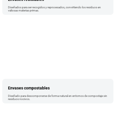
Diseñados para ser recogidos y reprocesados, convirtiendo los residuos en
valiosas materias primas.
Envases compostables
Diseñado para descomponerse de forma natural en entornos de compostaje sin
residuos nocivos.