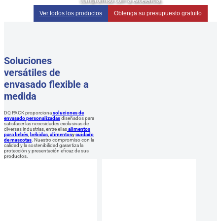
compromiso con la excelencia.
Ver todos los productos
Obtenga su presupuesto gratuito
Soluciones
versátiles de
envasado flexible a
medida
DQ PACK proporciona
soluciones de
envasado personalizadas
diseñados para
satisfacer las necesidades exclusivas de
diversas industrias, entre ellas
alimentos
para bebés
,
bebidas
,
alimentos
y
cuidado
de mascotas
. Nuestro compromiso con la
calidad y la sostenibilidad garantiza la
protección y presentación eficaz de sus
productos.