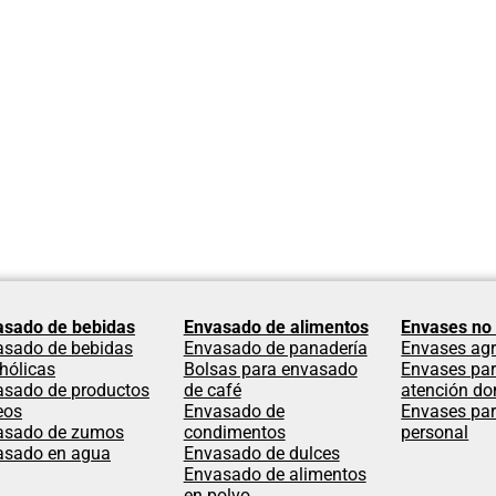
asado de bebidas
Envasado de alimentos
Envases no 
asado de bebidas
Envasado de panadería
Envases agr
hólicas
Bolsas para envasado
Envases par
asado de productos
de café
atención dom
eos
Envasado de
Envases par
asado de zumos
condimentos
personal
asado en agua
Envasado de dulces
Envasado de alimentos
en polvo