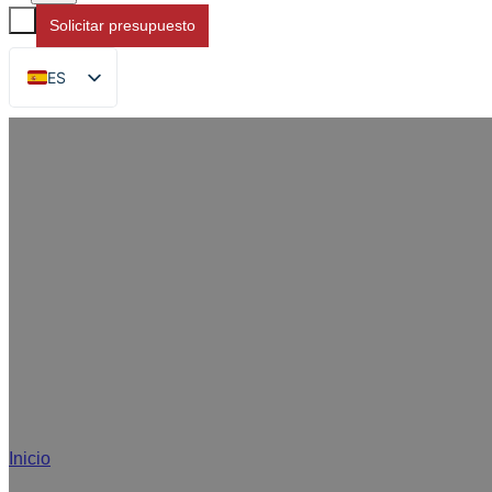
Solicitar presupuesto
ES
EN
FR
DE
RU
AR
JA
Servicios glo
Inicio
/
Servicio
Más de 30 años de experiencia 