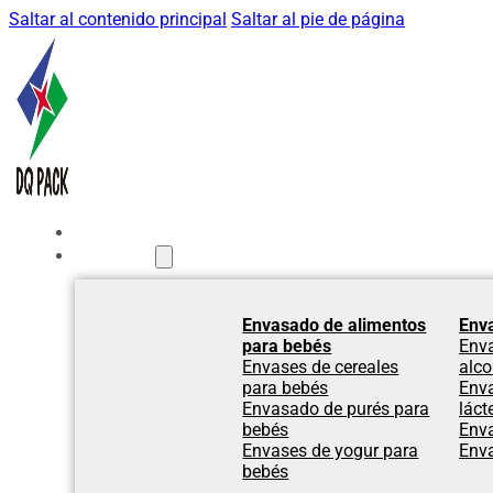
Saltar al contenido principal
Saltar al pie de página
Inicio
Productos
Envasado de alimentos
Env
para bebés
Env
Envases de cereales
alco
para bebés
Env
Envasado de purés para
láct
bebés
Env
Envases de yogur para
Env
bebés