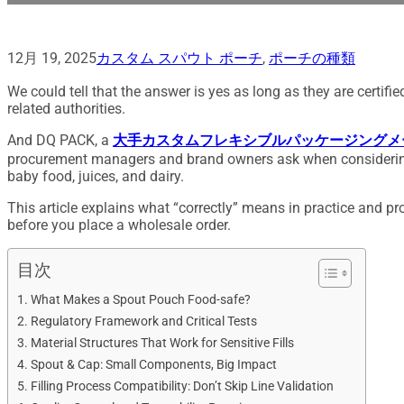
12月 19, 2025
カスタム スパウト ポーチ
,
ポーチの種類
We could tell that the answer is yes as long as they are certifi
related authorities.
And DQ PACK, a
大手カスタムフレキシブルパッケージングメ
procurement managers and brand owners ask when considering
baby food, juices, and dairy.
This article explains what “correctly” means in practice and pr
before you place a wholesale order.
目次
What Makes a Spout Pouch Food-safe?
Regulatory Framework and Critical Tests
Material Structures That Work for Sensitive Fills
Spout & Cap: Small Components, Big Impact
Filling Process Compatibility: Don’t Skip Line Validation