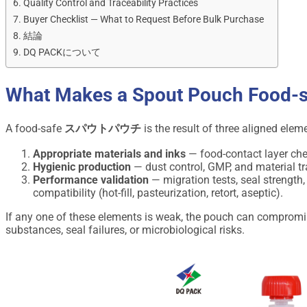
Quality Control and Traceability Practices
Buyer Checklist — What to Request Before Bulk Purchase
結論
DQ PACKについて
What Makes a Spout Pouch Food-s
A food-safe
スパウトパウチ
is the result of three aligned elem
Appropriate materials and inks
— food-contact layer chem
Hygienic production
— dust control, GMP, and material tra
Performance validation
— migration tests, seal strength,
compatibility (hot-fill, pasteurization, retort, aseptic).
If any one of these elements is weak, the pouch can compromis
substances, seal failures, or microbiological risks.