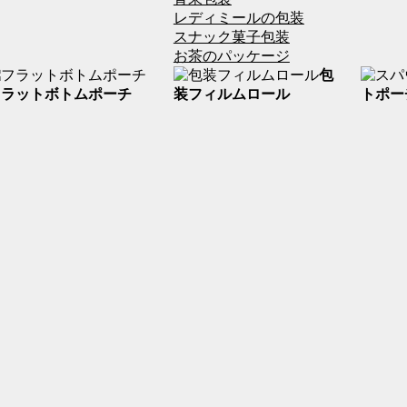
レディミールの包装
スナック菓子包装
お茶のパッケージ
包
フラットボトムポーチ
装フィルムロール
トポー