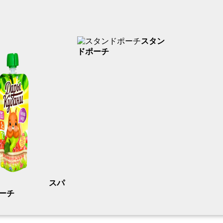
スタン
ドポーチ
スパ
ーチ