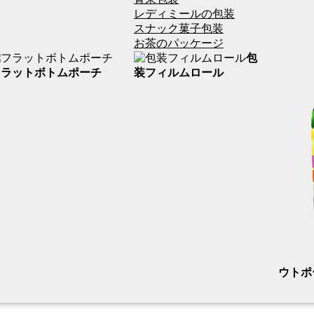
レディミールの包装
スナック菓子包装
お茶のパッケージ
包
フラットボトムポーチ
装フィルムロール
ウトポ