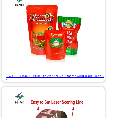
トマトソース包装パウチ卸売、70グラム150グラム200グラム調味料包装工場DQパ
ック