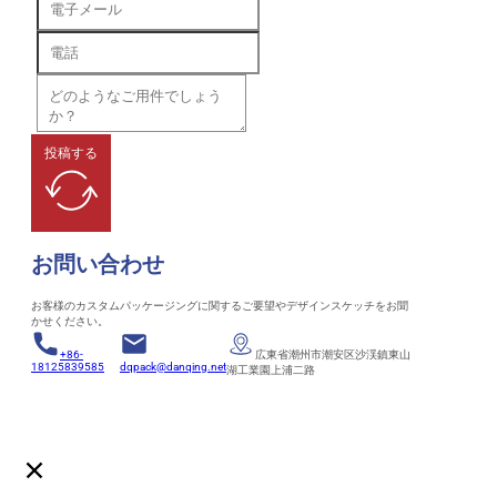
投稿する
お問い合わせ
お客様のカスタムパッケージングに関するご要望やデザインスケッチをお聞
かせください。
+86-
広東省潮州市潮安区沙渓鎮東山
18125839585
dqpack@danqing.net
湖工業園上浦二路