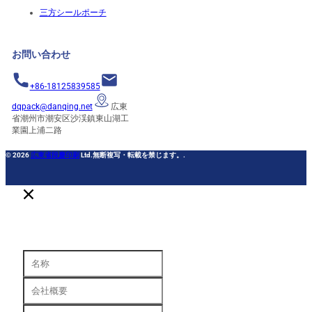
三方シールポーチ
お問い合わせ
+86-18125839585
dqpack@danqing.net
広東
省潮州市潮安区沙渓鎮東山湖工
業園上浦二路
© 2026
広東省段慶印刷
Ltd.無断複写・転載を禁じます。.