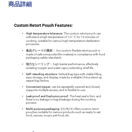
商品詳細
Custom Retort Pouch Features:
High temperature tolerance:
The custom retort pouch can
withstand a high temperature of 121 ℃ for 15 minutes of
cooking, suitable for various high-temperature sterilization
processes.
食品グレードの素材：
Our custom flexible retort pouch is
made of safe composite film material, in compliance with food
packaging safety standards.
強力なシーリング：
high barrier performance, effectively
isolating oxygen and water vapor, extending shelf life.
Self-standing structure:
Vertical bag type with stable filling,
easy storage, and display, made by a reliable China stand up
zipper bag factory.
Convenient zipper:
can be repeatedly opened and closed,
supports multiple access, and is flexible to use.
Leak proof and Explosion proof:
The heat seal is firm, and
there is no leakage or bag breakage during the cooking
process.
Multi purpose packaging:
DQ PACK offers custom retort
pouches suitable for various products such as ready to eat
food, sauces, soups, pet food, etc.