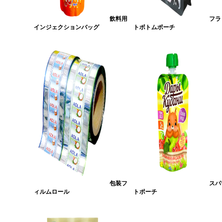
飲料用
フラ
インジェクションバッグ
トボトムポーチ
包装フ
スパ
ィルムロール
トポーチ