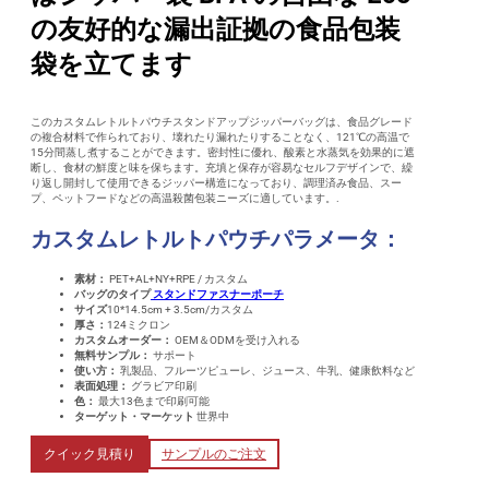
の友好的な漏出証拠の食品包装
袋を立てます
このカスタムレトルトパウチスタンドアップジッパーバッグは、食品グレード
の複合材料で作られており、壊れたり漏れたりすることなく、121℃の高温で
15分間蒸し煮することができます。密封性に優れ、酸素と水蒸気を効果的に遮
断し、食材の鮮度と味を保ちます。充填と保存が容易なセルフデザインで、繰
り返し開封して使用できるジッパー構造になっており、調理済み食品、スー
プ、ペットフードなどの高温殺菌包装ニーズに適しています。.
カスタムレトルトパウチパラメータ：
素材：
PET+AL+NY+RPE / カスタム
バッグのタイプ
スタンドファスナーポーチ
サイズ
10*14.5cm + 3.5cm/カスタム
厚さ：
124ミクロン
カスタムオーダー：
OEM＆ODMを受け入れる
無料サンプル：
サポート
使い方：
乳製品、フルーツピューレ、ジュース、牛乳、健康飲料など
表面処理：
グラビア印刷
色：
最大13色まで印刷可能
ターゲット・マーケット
世界中
クイック見積り
サンプルのご注文