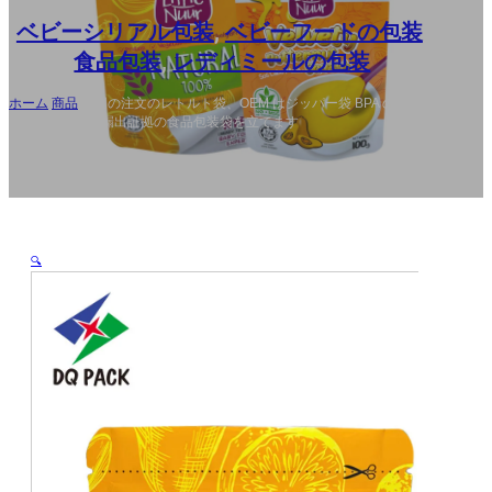
AR
ベビーシリアル包装
,
ベビーフードの包装
,
食品包装
,
レディミールの包装
ホーム
/
商品
/
中国の注文のレトルト袋、OEM はジッパー袋 BPA の自由な
Eco の友好的な漏出証拠の食品包装袋を立てます
🔍