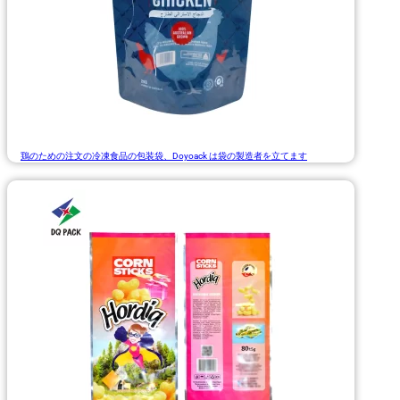
鶏のための注文の冷凍食品の包装袋、Doyoack は袋の製造者を立てます