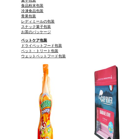
菓子包装
食品粉末包装
冷凍食品包装
青果包装
レディミールの包装
スナック菓子包装
お茶のパッケージ
ペットケア包装
ドライペットフード包装
ペット・トリート包装
ウェットペットフード包装