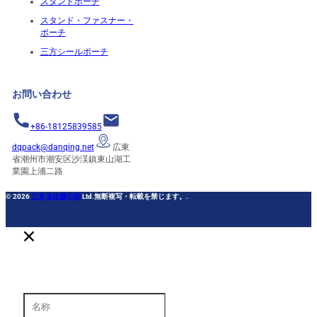
スタンドポーチ
スタンド・ファスナー・
ポーチ
三方シールポーチ
お問い合わせ
+86-18125839585
dqpack@danqing.net
広東
省潮州市潮安区沙渓鎮東山湖工
業園上浦二路
© 2026
広東省段慶印刷
Ltd.無断複写・転載を禁じます。.