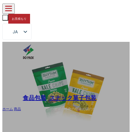
お見積もり
JA
EN
FR
DE
RU
ES
AR
食品包装
,
スナック菓子包装
ホーム
/
商品
/
習慣は野菜の破片の健康の軽食の包装の袋のためのジッパ
ー袋を立てます印刷しました