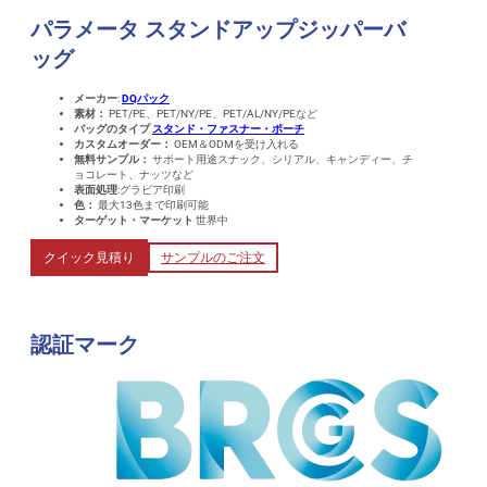
パラメータ
スタンドアップジッパーバ
ッグ
メーカー
:
DQパック
素材：
PET/PE、PET/NY/PE、PET/AL/NY/PEなど
バッグのタイプ
スタンド・ファスナー・ポーチ
カスタムオーダー：
OEM＆ODMを受け入れる
無料サンプル：
サポート用途スナック、シリアル、キャンディー、チ
ョコレート、ナッツなど
表面処理
:グラビア印刷
色：
最大13色まで印刷可能
ターゲット・マーケット
世界中
クイック見積り
サンプルのご注文
認証マーク