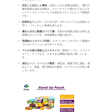
安定した自立した構造：
安定した立ち姿勢を確保し、棚での
陳列効果を高める底部は、スーパーフード用のカスタムスタ
ンドアップジッパーバッグを求めるブランドにとって理想的
です。
.
効率的なジッパー・シーリング：
ポテトチップスを湿気から
守り、パリッとした食感を保ちます。.
優れた水分と酸素のバリア層：
空気や水蒸気の侵入を抑える
何層ものバリアが、保存期間を大幅に延ばす。.
高精細カスタマイズ印刷：
カラーパターンやブランド要素の
プレゼンテーションをサポートする。.
マルチ仕様の柔軟なカスタマイズ：
野菜チップス、ドライフ
ルーツ、ナッツなど、さまざまな種類の食品に適していま
す。.
強化エッジ・シーリング構造：
耐圧性、耐落下性に優れ、壊
れにくく、輸送、電子商取引の配送、オフラインの小売に適
しています。.