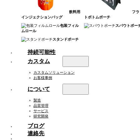
飲料用
フラ
インジェクションバッグ
トボトムポーチ
包装フィル
スパウトポー
ムロール
スタンドポーチ
持続可能性
カスタム
カスタムソリューション
お客様事例
について
製造
品質管理
サービス
研究開発
ブログ
連絡先