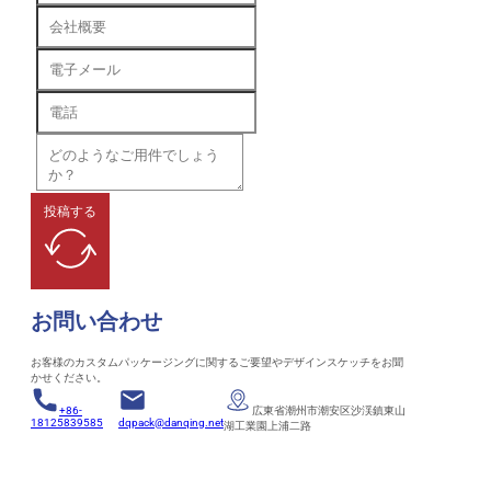
投稿する
お問い合わせ
お客様のカスタムパッケージングに関するご要望やデザインスケッチをお聞
かせください。
+86-
広東省潮州市潮安区沙渓鎮東山
18125839585
dqpack@danqing.net
湖工業園上浦二路