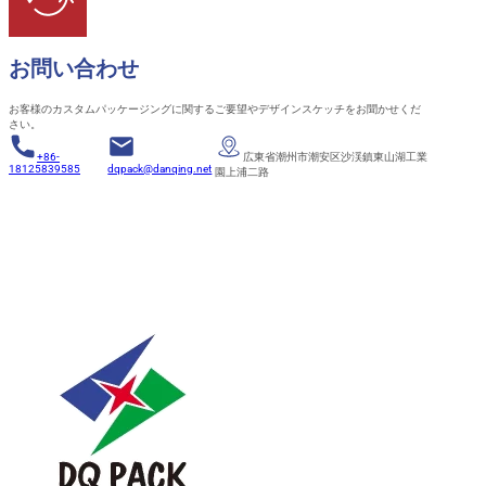
お問い合わせ
お客様のカスタムパッケージングに関するご要望やデザインスケッチをお聞かせくだ
さい。
+86-
広東省潮州市潮安区沙渓鎮東山湖工業
18125839585
dqpack@danqing.net
園上浦二路