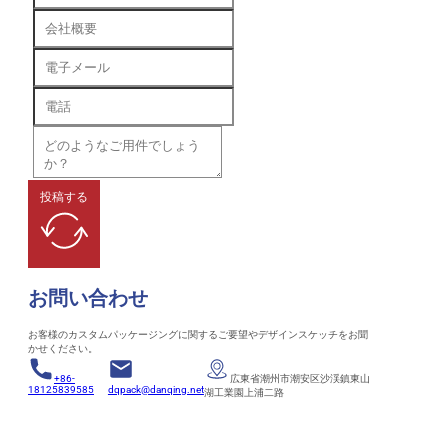
投稿する
お問い合わせ
お客様のカスタムパッケージングに関するご要望やデザインスケッチをお聞
かせください。
+86-
広東省潮州市潮安区沙渓鎮東山
18125839585
dqpack@danqing.net
湖工業園上浦二路