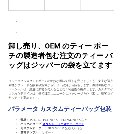
卸し売り、OEM のティー ポー
チの製造者包む注文のティー バ
ッグはジッパーの袋を立てます
リシーラブルスタンドポーチの絶妙な風味で緑茶を守りましょう。丈夫な遮光
素材がブレードを酸素や湿気から守り、品質が長持ちします。再封可能なジッ
パーシールは、鮮度に影響を与えることなく利便性を確保します。カスタマイ
ズされたデザインは、棚で目立つユニークなパッケージを作り出し、顧客ロイ
ヤルティを高めます。.
パラメータ
カスタムティーバッグ包装
素材：
PET/PE、PET/NY/PE、PET/AL/NY/PEなど
バッグのタイプ
スタンド・ファスナー・ポーチ
カスタムオーダー：
OEM＆ODMを受け入れる
無料サンプル：
サポート