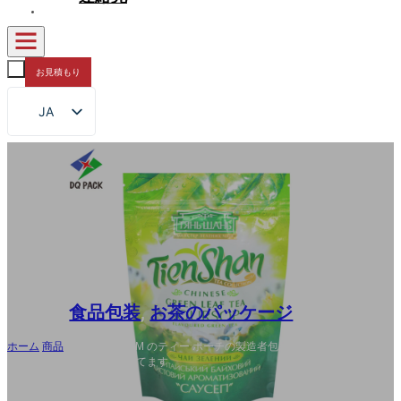
お見積もり
JA
EN
FR
DE
RU
ES
AR
食品包装
,
お茶のパッケージ
ホーム
/
商品
/
卸し売り、OEM のティー ポーチの製造者包む注文のティー
バッグはジッパーの袋を立てます