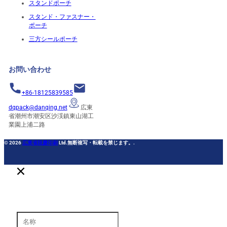
スタンドポーチ
スタンド・ファスナー・
ポーチ
三方シールポーチ
お問い合わせ
+86-18125839585
dqpack@danqing.net
広東
省潮州市潮安区沙渓鎮東山湖工
業園上浦二路
© 2026
広東省段慶印刷
Ltd.無断複写・転載を禁じます。.