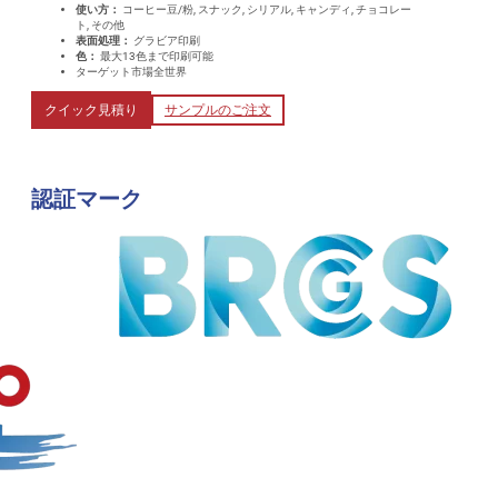
使い方：
コーヒー豆/粉, スナック, シリアル, キャンディ, チョコレー
ト, その他
表面処理：
グラビア印刷
色：
最大13色まで印刷可能
ターゲット市場全世界
クイック見積り
サンプルのご注文
認証マーク