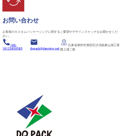
お問い合わせ
お客様のカスタムパッケージングに関するご要望やデザインスケッチをお聞かせくだ
さい。
+86-
広東省潮州市潮安区沙渓鎮東山湖工業
18125839585
dqpack@danqing.net
園上浦二路