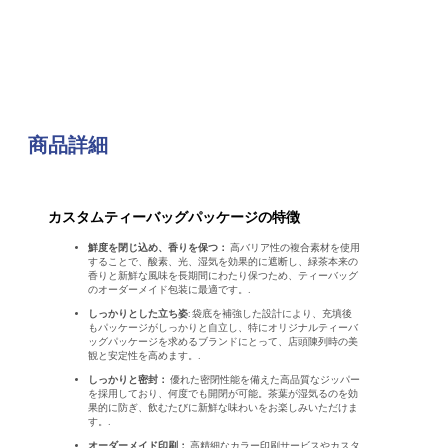
商品詳細
カスタムティーバッグパッケージの特徴
鮮度を閉じ込め、香りを保つ：
高バリア性の複合素材を使用
することで、酸素、光、湿気を効果的に遮断し、緑茶本来の
香りと新鮮な風味を長期間にわたり保つため、ティーバッグ
のオーダーメイド包装に最適です。.
しっかりとした立ち姿
: 袋底を補強した設計により、充填後
もパッケージがしっかりと自立し、特にオリジナルティーバ
ッグパッケージを求めるブランドにとって、店頭陳列時の美
観と安定性を高めます。.
しっかりと密封：
優れた密閉性能を備えた高品質なジッパー
を採用しており、何度でも開閉が可能。茶葉が湿気るのを効
果的に防ぎ、飲むたびに新鮮な味わいをお楽しみいただけま
す。.
オーダーメイド印刷：
高精細なカラー印刷サービスやカスタ