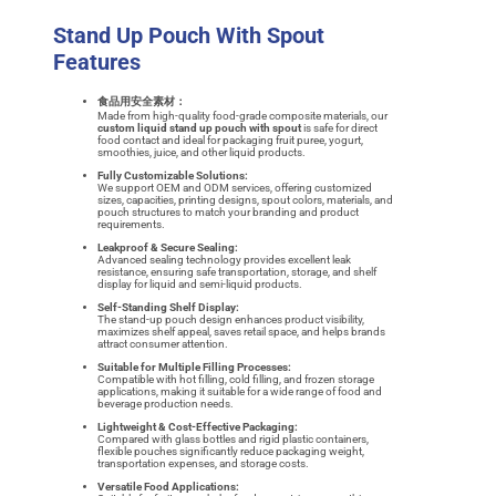
Stand Up Pouch With Spout
Features
食品用安全素材：
Made from high-quality food-grade composite materials, our
custom liquid stand up pouch with spout
is safe for direct
food contact and ideal for packaging fruit puree, yogurt,
smoothies, juice, and other liquid products.
Fully Customizable Solutions:
We support OEM and ODM services, offering customized
sizes, capacities, printing designs, spout colors, materials, and
pouch structures to match your branding and product
requirements.
Leakproof & Secure Sealing:
Advanced sealing technology provides excellent leak
resistance, ensuring safe transportation, storage, and shelf
display for liquid and semi-liquid products.
Self-Standing Shelf Display:
The stand-up pouch design enhances product visibility,
maximizes shelf appeal, saves retail space, and helps brands
attract consumer attention.
Suitable for Multiple Filling Processes:
Compatible with hot filling, cold filling, and frozen storage
applications, making it suitable for a wide range of food and
beverage production needs.
Lightweight & Cost-Effective Packaging:
Compared with glass bottles and rigid plastic containers,
flexible pouches significantly reduce packaging weight,
transportation expenses, and storage costs.
Versatile Food Applications: