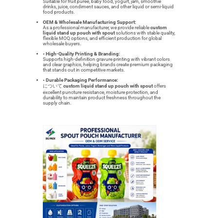
Suitable for fruit puree, baby food, yogurt, jam, smoothie
drinks, juice, condiment sauces, and other liquid or semi-liquid
food products.
OEM & Wholesale Manufacturing Support:
As a professional manufacturer, we provide reliable
custom
liquid stand up pouch with spout
solutions with stable quality,
flexible MOQ options, and efficient production for global
wholesale buyers.
• High-Quality Printing & Branding:
Supports high-definition gravure printing with vibrant colors
and clear graphics, helping brands create premium packaging
that stands out in competitive markets.
• Durable Packaging Performance:
について
custom liquid stand up pouch with spout
offers
excellent puncture resistance, moisture protection, and
durability to maintain product freshness throughout the
supply chain.