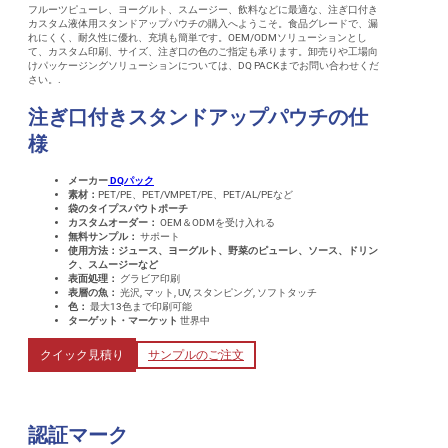
フルーツピューレ、ヨーグルト、スムージー、飲料などに最適な、注ぎ口付き
カスタム液体用スタンドアップパウチの購入へようこそ。食品グレードで、漏
れにくく、耐久性に優れ、充填も簡単です。OEM/ODMソリューションとし
て、カスタム印刷、サイズ、注ぎ口の色のご指定も承ります。卸売りや工場向
けパッケージングソリューションについては、DQ PACKまでお問い合わせくだ
さい。.
注ぎ口付きスタンドアップパウチの仕
様
メーカー
DQパック
素材：
PET/PE、PET/VMPET/PE、PET/AL/PEなど
袋のタイプスパウトポーチ
カスタムオーダー：
OEM＆ODMを受け入れる
無料サンプル：
サポート
使用方法
：ジュース、ヨーグルト、野菜のピューレ、ソース、ドリン
ク、スムージーなど
表面処理：
グラビア印刷
表層の魚：
光沢, マット, UV, スタンピング, ソフトタッチ
色：
最大13色まで印刷可能
ターゲット・マーケット
世界中
クイック見積り
サンプルのご注文
認証マーク