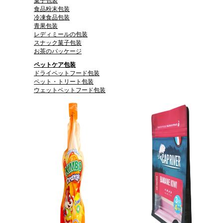
菓子包装
食品粉末包装
冷凍食品包装
青果包装
レディミールの包装
スナック菓子包装
お茶のパッケージ
ペットケア包装
ドライペットフード包装
ペット・トリート包装
ウェットペットフード包装