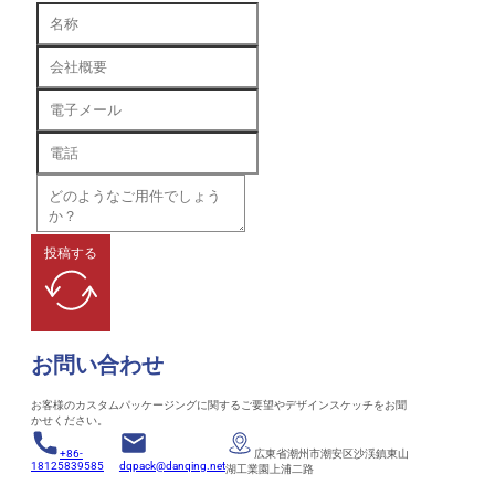
投稿する
お問い合わせ
お客様のカスタムパッケージングに関するご要望やデザインスケッチをお聞
かせください。
+86-
広東省潮州市潮安区沙渓鎮東山
18125839585
dqpack@danqing.net
湖工業園上浦二路