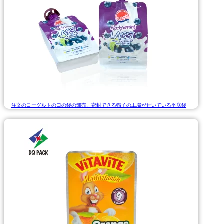
注文のヨーグルトの口の袋の卸売、密封できる帽子の工場が付いている平底袋