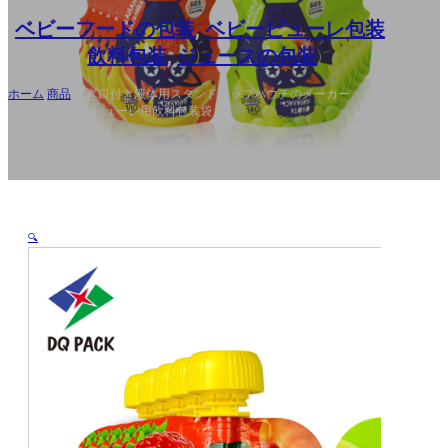
AR
ベビーフードの包装
,
ベビーピューレ包装
,
飲料包装
,
ジュースの包装
ホーム
/
商品
/
注ぎ口付き液体用スタンドアップパウチのメーカー、フル
ーツジュース・ピューレ用飲料包装袋
🔍