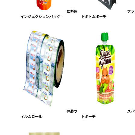
飲料用
フラ
インジェクションバッグ
トボトムポーチ
包装フ
スパ
ィルムロール
トポーチ