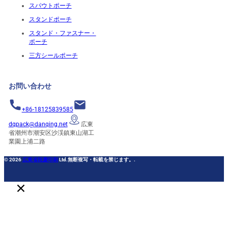
スパウトポーチ
スタンドポーチ
スタンド・ファスナー・
ポーチ
三方シールポーチ
お問い合わせ
+86-18125839585
dqpack@danqing.net
広東
省潮州市潮安区沙渓鎮東山湖工
業園上浦二路
© 2026
広東省段慶印刷
Ltd.無断複写・転載を禁じます。.